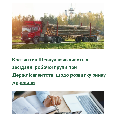
Костянтин Шевчук взяв участь у
засіданні робочої групи при
Держлісагентстві щодо розвитку ринку
деревини