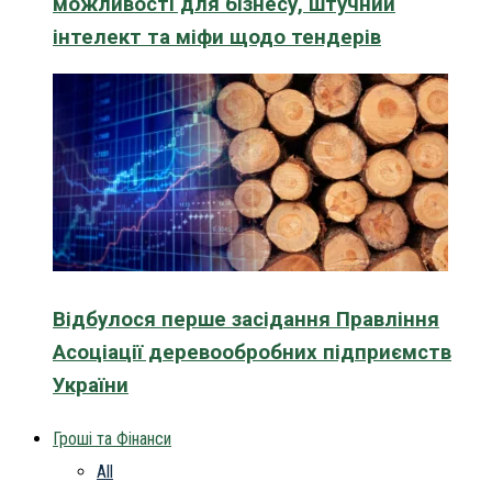
можливості для бізнесу, штучний
інтелект та міфи щодо тендерів
Відбулося перше засідання Правління
Асоціації деревообробних підприємств
України
Гроші та Фінанси
All