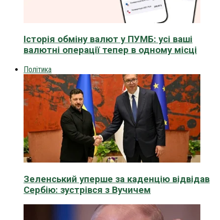
Історія обміну валют у ПУМБ: усі ваші
валютні операції тепер в одному місці
Політика
Зеленський уперше за каденцію відвідав
Сербію: зустрівся з Вучичем