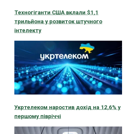
Техногіганти США вклали $1,1
трильйона у розвиток штучного
інтелекту
Укртелеком наростив дохід на 12,6% у
першому півріччі