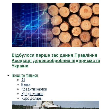
Відбулося перше засідання Правління
Асоціації деревообробних підприємств
України
Гроші та Фінанси
All
Банки
Кредитні картки
Кредитування
Курс долара