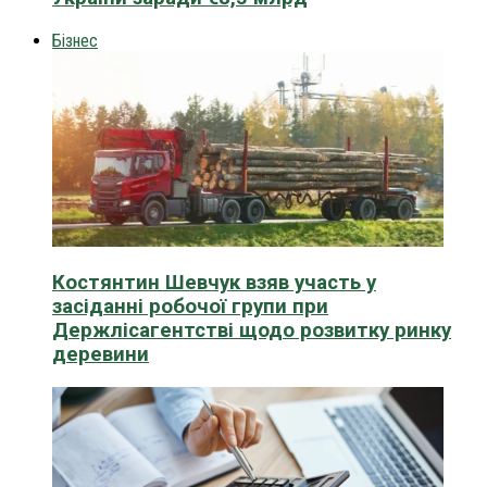
Бізнес
Костянтин Шевчук взяв участь у
засіданні робочої групи при
Держлісагентстві щодо розвитку ринку
деревини