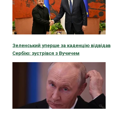
Зеленський уперше за каденцію відвідав
Сербію: зустрівся з Вучичем