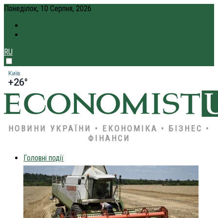
Понеділок, 10 Серпня, 2026
ПРО НАС
КРЕДИТ ОНЛАЙН
RU
Київ
+26°
НОВИНИ УКРАЇНИ • ЕКОНОМІКА • БІЗНЕС •
ФІНАНСИ
Головні події