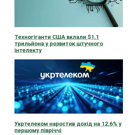
Техногіганти США вклали $1,1
трильйона у розвиток штучного
інтелекту
Укртелеком наростив дохід на 12,6% у
першому півріччі