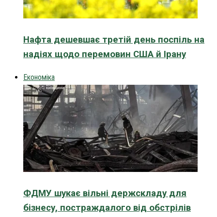
Нафта дешевшає третій день поспіль на
надіях щодо перемовин США й Ірану
Економіка
ФДМУ шукає вільні держскладу для
бізнесу, постраждалого від обстрілів