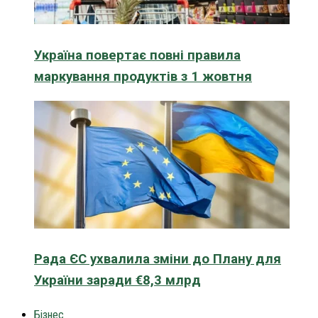
Україна повертає повні правила
маркування продуктів з 1 жовтня
Рада ЄС ухвалила зміни до Плану для
України заради €8,3 млрд
Бізнес