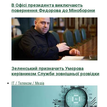
В Офісі президента виключають
повернення Федорова до Міноборони
Зеленський призначить Умєрова
керівником Служби зовнішньої розвідки
IT / Телеком / Медіа