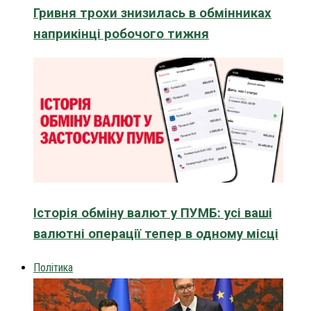
Гривня трохи знизилась в обмінниках
наприкінці робочого тижня
Історія обміну валют у ПУМБ: усі ваші
валютні операції тепер в одному місці
Політика