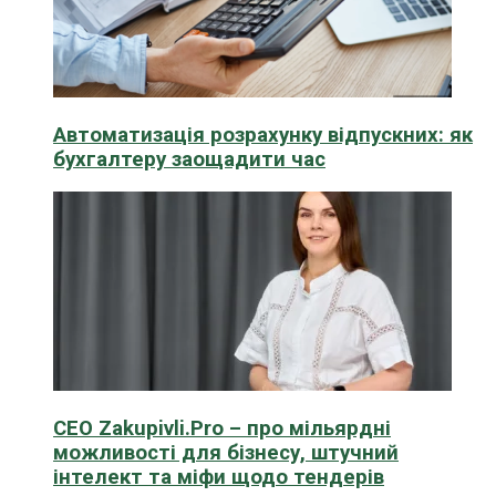
Автоматизація розрахунку відпускних: як
бухгалтеру заощадити час
CEO Zakupivli.Pro – про мільярдні
можливості для бізнесу, штучний
інтелект та міфи щодо тендерів