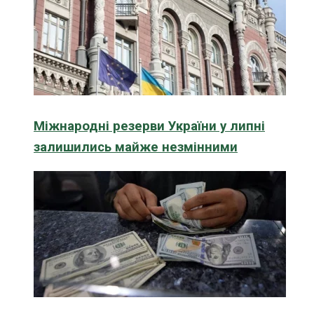
Міжнародні резерви України у липні
залишились майже незмінними