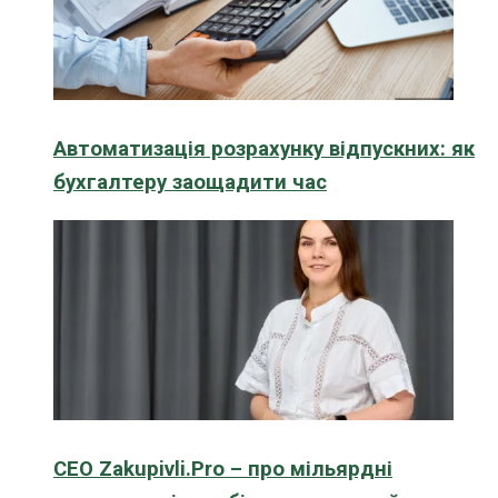
Автоматизація розрахунку відпускних: як
бухгалтеру заощадити час
CEO Zakupivli.Pro – про мільярдні