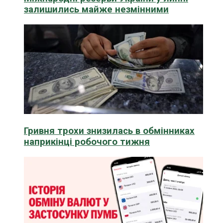
залишились майже незмінними
Гривня трохи знизилась в обмінниках
наприкінці робочого тижня