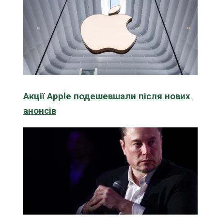
Акції Apple подешевшали після нових
анонсів