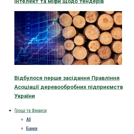
інтелект та міфи щодо тендерів
Відбулося перше засідання Правління
Асоціації деревообробних підприємств
України
Гроші та Фінанси
All
Банки