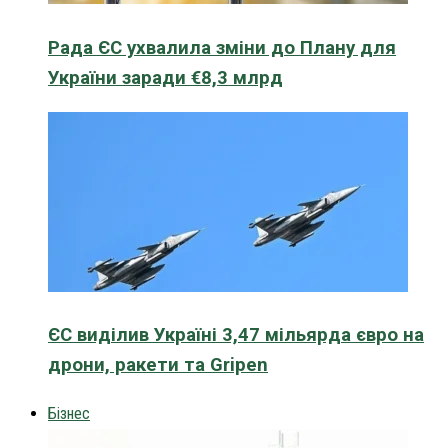
Рада ЄС ухвалила зміни до Плану для
України заради €8,3 млрд
ЄС виділив Україні 3,47 мільярда євро на
дрони, ракети та Gripen
Бізнес