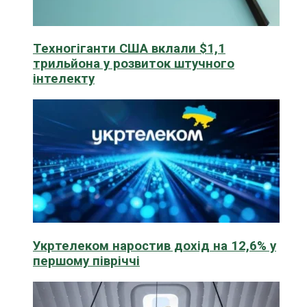
Техногіганти США вклали $1,1
трильйона у розвиток штучного
інтелекту
Укртелеком наростив дохід на 12,6% у
першому півріччі