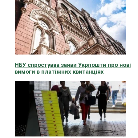
НБУ спростував заяви Укрпошти про нові
вимоги в платіжних квитанціях