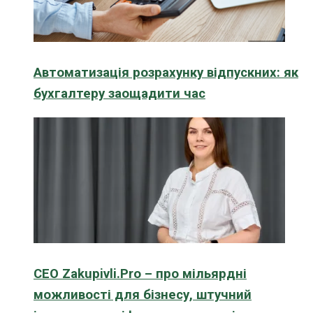
Автоматизація розрахунку відпускних: як
бухгалтеру заощадити час
CEO Zakupivli.Pro – про мільярдні
можливості для бізнесу, штучний