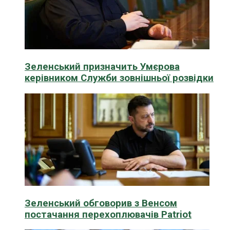
Зеленський призначить Умєрова
керівником Служби зовнішньої розвідки
Зеленський обговорив з Венсом
постачання перехоплювачів Patriot