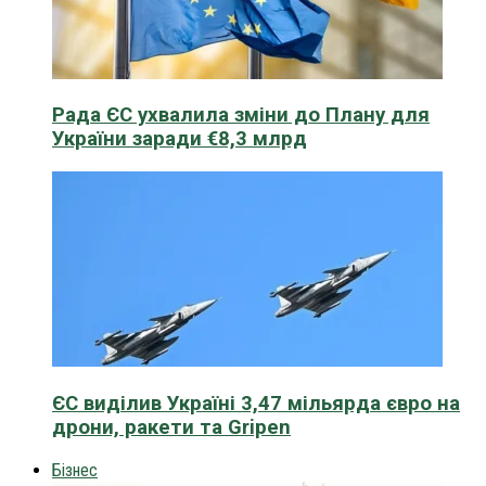
Рада ЄС ухвалила зміни до Плану для
України заради €8,3 млрд
ЄС виділив Україні 3,47 мільярда євро на
дрони, ракети та Gripen
Бізнес