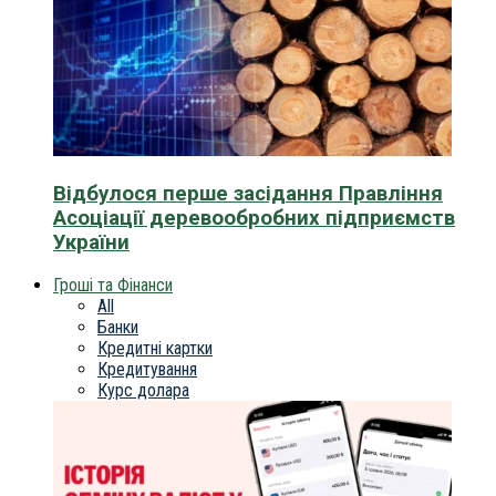
Відбулося перше засідання Правління
Асоціації деревообробних підприємств
України
Гроші та Фінанси
All
Банки
Кредитні картки
Кредитування
Курс долара