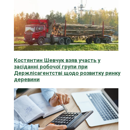
Костянтин Шевчук взяв участь у
засіданні робочої групи при
Держлісагентстві щодо розвитку ринку
деревини