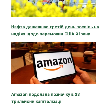
Нафта дешевшає третій день поспіль на
надіях щодо перемовин США й Ірану
Amazon подолала позначку в $3
трильйони капіталізації