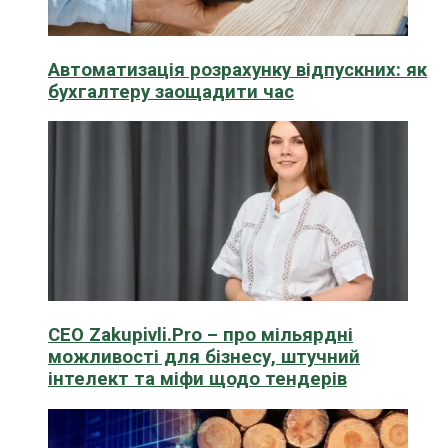
Автоматизація розрахунку відпускних: як
бухгалтеру заощадити час
CEO Zakupivli.Pro – про мільярдні
можливості для бізнесу, штучний
інтелект та міфи щодо тендерів