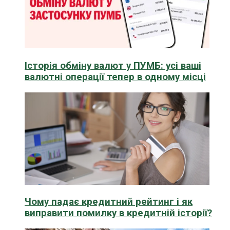
Історія обміну валют у ПУМБ: усі ваші
валютні операції тепер в одному місці
Чому падає кредитний рейтинг і як
виправити помилку в кредитній історії?