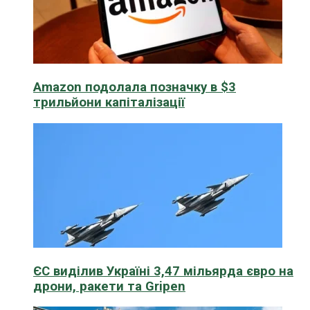
Amazon подолала позначку в $3
трильйони капіталізації
ЄС виділив Україні 3,47 мільярда євро на
дрони, ракети та Gripen