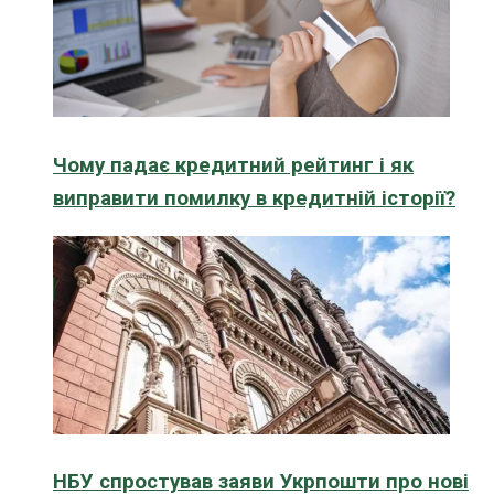
Чому падає кредитний рейтинг і як
виправити помилку в кредитній історії?
НБУ спростував заяви Укрпошти про нові