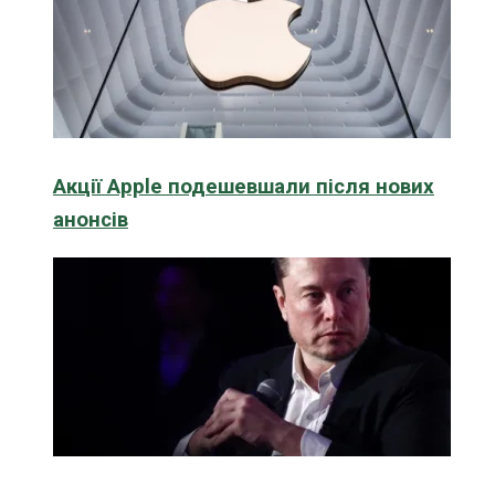
Акції Apple подешевшали після нових
анонсів