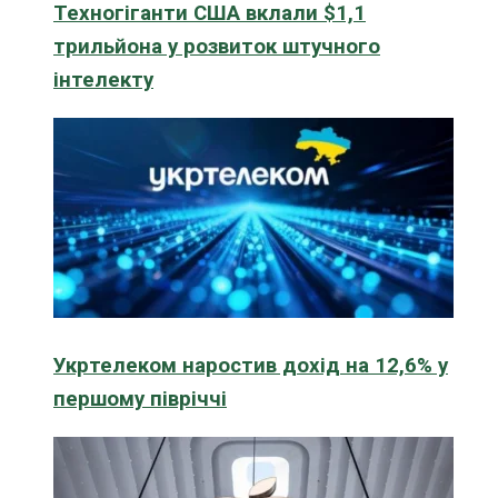
Техногіганти США вклали $1,1
трильйона у розвиток штучного
інтелекту
Укртелеком наростив дохід на 12,6% у
першому півріччі