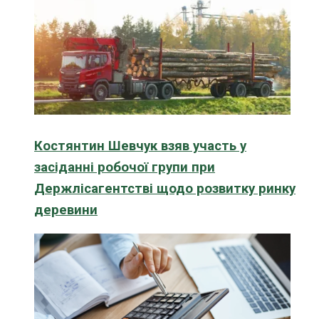
Костянтин Шевчук взяв участь у
засіданні робочої групи при
Держлісагентстві щодо розвитку ринку
деревини