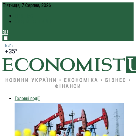
П’ятниця, 7 Серпня, 2026
ПРО НАС
КРЕДИТ ОНЛАЙН
RU
Київ
+35°
НОВИНИ УКРАЇНИ • ЕКОНОМІКА • БІЗНЕС •
ФІНАНСИ
Головні події