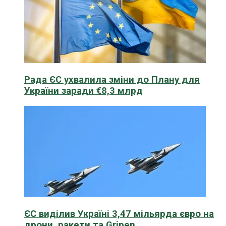
Рада ЄС ухвалила зміни до Плану для
України заради €8,3 млрд
ЄС виділив Україні 3,47 мільярда євро на
дрони, ракети та Gripen