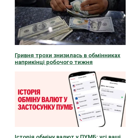
Гривня трохи знизилась в обмінниках
наприкінці робочого тижня
Історія обміну валют у ПУМБ: усі ваші