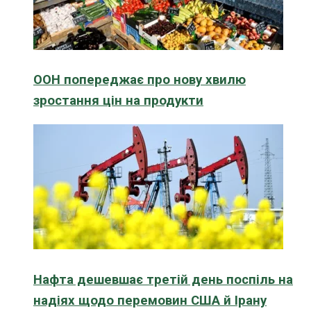
ООН попереджає про нову хвилю
зростання цін на продукти
Нафта дешевшає третій день поспіль на
надіях щодо перемовин США й Ірану