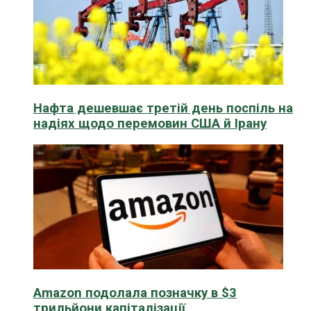
Нафта дешевшає третій день поспіль на
надіях щодо перемовин США й Ірану
Amazon подолала позначку в $3
трильйони капіталізації