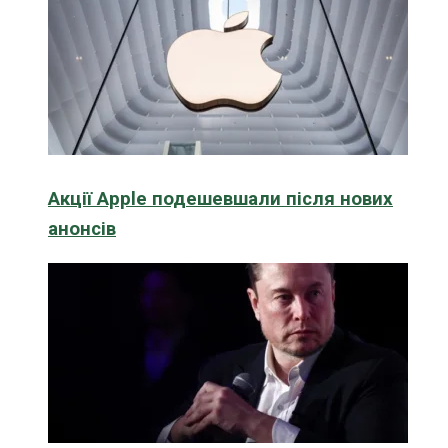
Акції Apple подешевшали після нових
анонсів