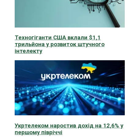
Техногіганти США вклали $1,1
трильйона у розвиток штучного
інтелекту
Укртелеком наростив дохід на 12,6% у
першому півріччі