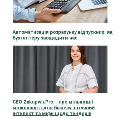
Автоматизація розрахунку відпускних: як
бухгалтеру заощадити час
CEO Zakupivli.Pro – про мільярдні
можливості для бізнесу, штучний
інтелект та міфи щодо тендерів