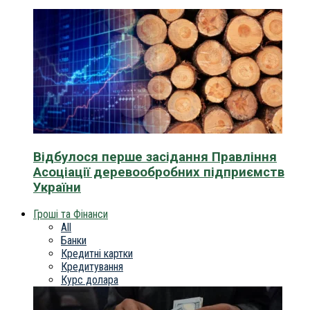
Відбулося перше засідання Правління
Асоціації деревообробних підприємств
України
Гроші та Фінанси
All
Банки
Кредитні картки
Кредитування
Курс долара