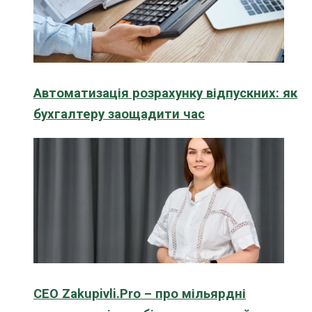
Автоматизація розрахунку відпускних: як
бухгалтеру заощадити час
CEO Zakupivli.Pro – про мільярдні