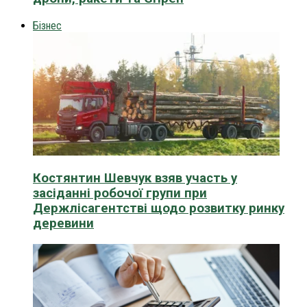
Бізнес
Костянтин Шевчук взяв участь у
засіданні робочої групи при
Держлісагентстві щодо розвитку ринку
деревини