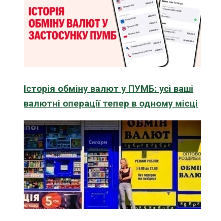
Історія обміну валют у ПУМБ: усі ваші
валютні операції тепер в одному місці