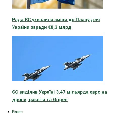
Рада ЄС ухвалила зміни до Плану для
України заради €8,3 млрд
ЄС виділив Україні 3,47 мільярда євро на
дрони, ракети та Gripen
Бізнес