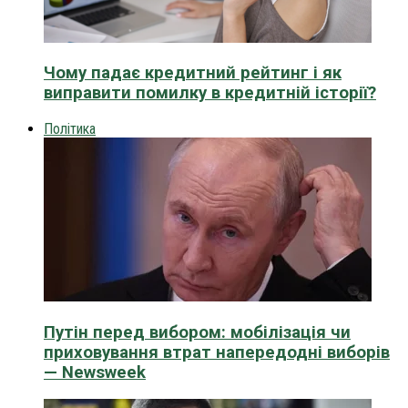
Чому падає кредитний рейтинг і як
виправити помилку в кредитній історії?
Політика
Путін перед вибором: мобілізація чи
приховування втрат напередодні виборів
— Newsweek