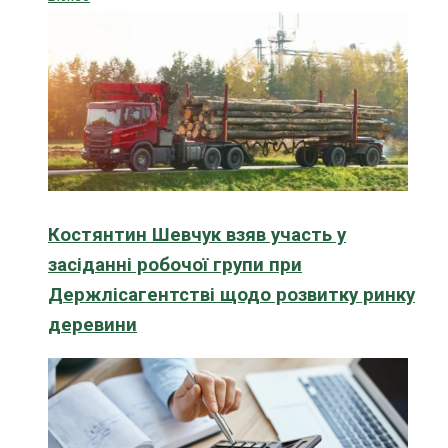
Костянтин Шевчук взяв участь у
засіданні робочої групи при
Держлісагентстві щодо розвитку ринку
деревини