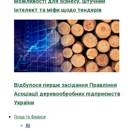
можливості для бізнесу, штучний
інтелект та міфи щодо тендерів
Відбулося перше засідання Правління
Асоціації деревообробних підприємств
України
Гроші та Фінанси
All