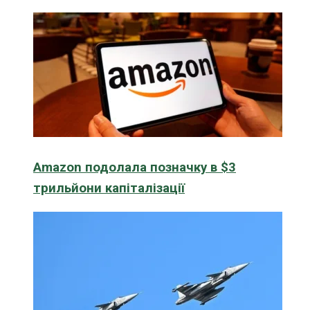
Amazon подолала позначку в $3
трильйони капіталізації