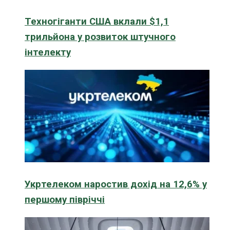
Техногіганти США вклали $1,1
трильйона у розвиток штучного
інтелекту
Укртелеком наростив дохід на 12,6% у
першому півріччі