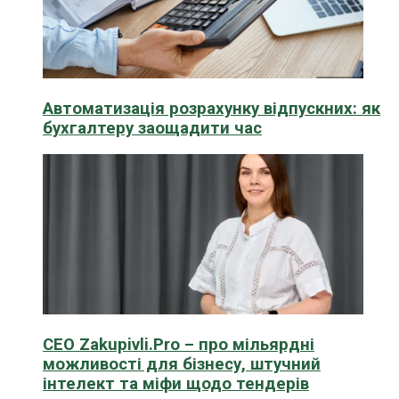
Автоматизація розрахунку відпускних: як
бухгалтеру заощадити час
CEO Zakupivli.Pro – про мільярдні
можливості для бізнесу, штучний
інтелект та міфи щодо тендерів