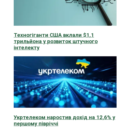
Техногіганти США вклали $1,1
трильйона у розвиток штучного
інтелекту
Укртелеком наростив дохід на 12,6% у
першому півріччі