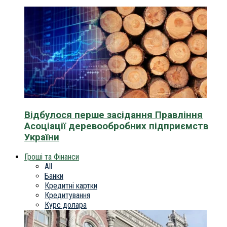
Відбулося перше засідання Правління
Асоціації деревообробних підприємств
України
Гроші та Фінанси
All
Банки
Кредитні картки
Кредитування
Курс долара