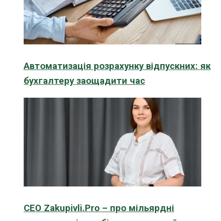
Автоматизація розрахунку відпускних: як
бухгалтеру заощадити час
CEO Zakupivli.Pro – про мільярдні