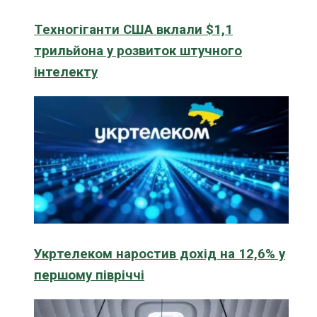
Техногіганти США вклали $1,1
трильйона у розвиток штучного
інтелекту
Укртелеком наростив дохід на 12,6% у
першому півріччі