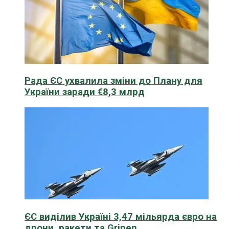
Рада ЄС ухвалила зміни до Плану для
України заради €8,3 млрд
ЄС виділив Україні 3,47 мільярда євро на
дрони, ракети та Gripen