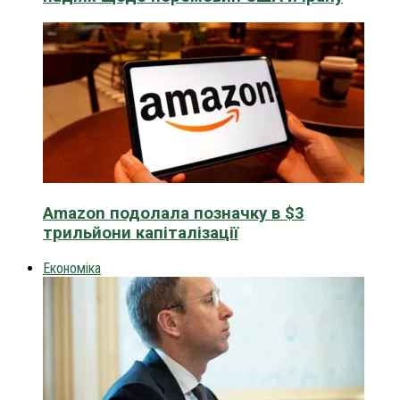
Amazon подолала позначку в $3
трильйони капіталізації
Економіка