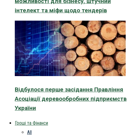
можливості для бізнесу, штучний
інтелект та міфи щодо тендерів
Відбулося перше засідання Правління
Асоціації деревообробних підприємств
України
Гроші та Фінанси
All