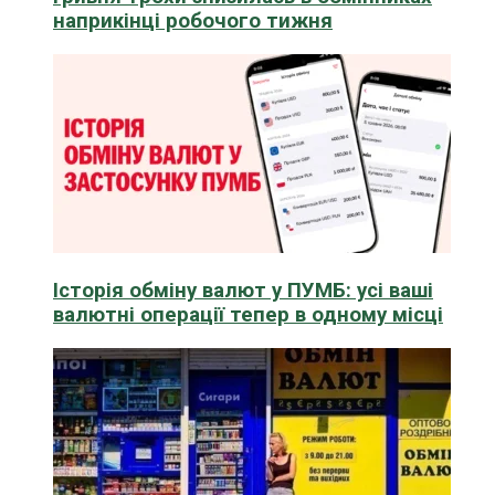
наприкінці робочого тижня
Історія обміну валют у ПУМБ: усі ваші
валютні операції тепер в одному місці