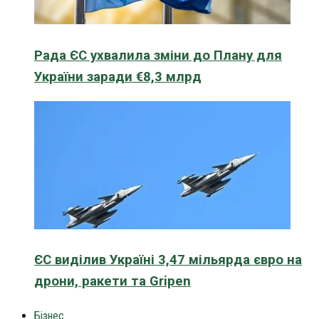
Рада ЄС ухвалила зміни до Плану для
України заради €8,3 млрд
ЄС виділив Україні 3,47 мільярда євро на
дрони, ракети та Gripen
Бізнес