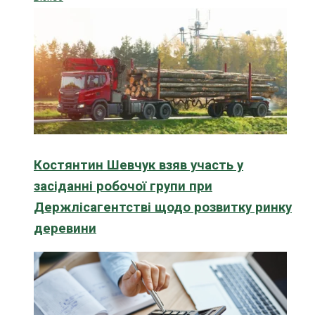
Костянтин Шевчук взяв участь у
засіданні робочої групи при
Держлісагентстві щодо розвитку ринку
деревини