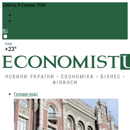
Субота, 8 Серпня, 2026
ПРО НАС
КРЕДИТ ОНЛАЙН
RU
Київ
+23°
НОВИНИ УКРАЇНИ • ЕКОНОМІКА • БІЗНЕС •
ФІНАНСИ
Головні події