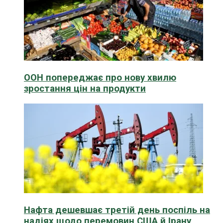
ООН попереджає про нову хвилю
зростання цін на продукти
Нафта дешевшає третій день поспіль на
надіях щодо перемовин США й Ірану