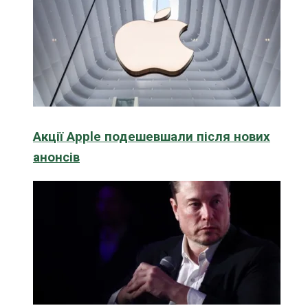
Акції Apple подешевшали після нових
анонсів