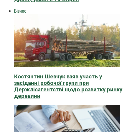
Бізнес
Костянтин Шевчук взяв участь у
засіданні робочої групи при
Держлісагентстві щодо розвитку ринку
деревини