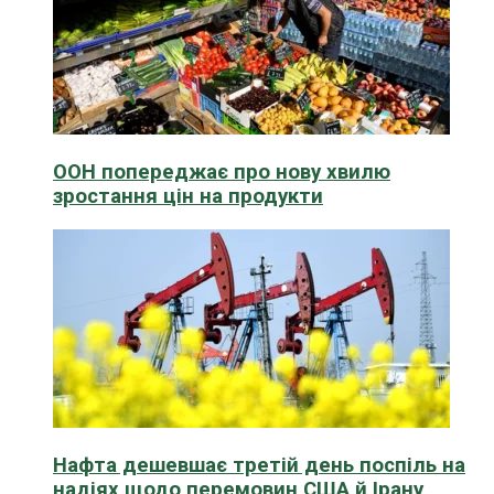
ООН попереджає про нову хвилю
зростання цін на продукти
Нафта дешевшає третій день поспіль на
надіях щодо перемовин США й Ірану