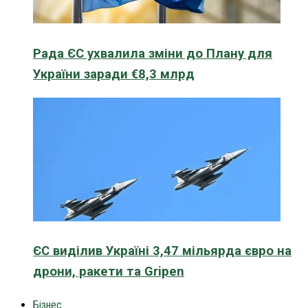
Рада ЄС ухвалила зміни до Плану для
України заради €8,3 млрд
ЄС виділив Україні 3,47 мільярда євро на
дрони, ракети та Gripen
Бізнес