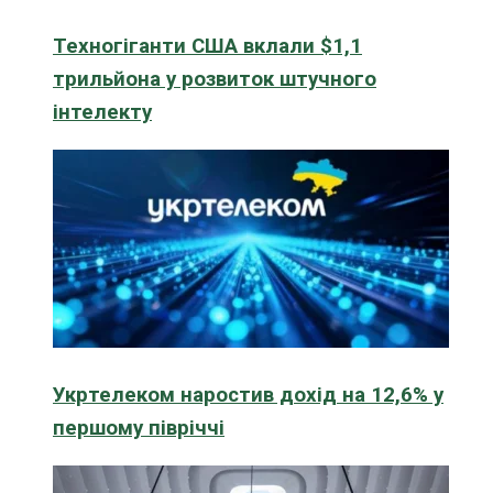
Техногіганти США вклали $1,1
трильйона у розвиток штучного
інтелекту
Укртелеком наростив дохід на 12,6% у
першому півріччі