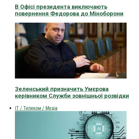
В Офісі президента виключають
повернення Федорова до Міноборони
Зеленський призначить Умєрова
керівником Служби зовнішньої розвідки
IT / Телеком / Медіа