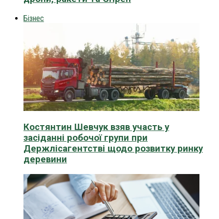
Бізнес
Костянтин Шевчук взяв участь у
засіданні робочої групи при
Держлісагентстві щодо розвитку ринку
деревини