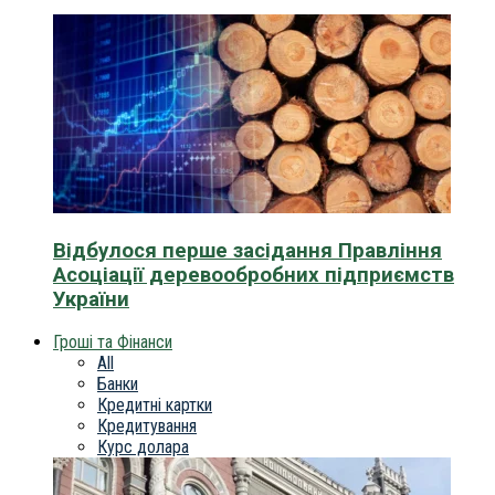
Відбулося перше засідання Правління
Асоціації деревообробних підприємств
України
Гроші та Фінанси
All
Банки
Кредитні картки
Кредитування
Курс долара