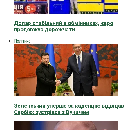
Долар стабільний в обмінниках, євро
продовжує дорожчати
Політика
Зеленський уперше за каденцію відвідав
Сербію: зустрівся з Вучичем