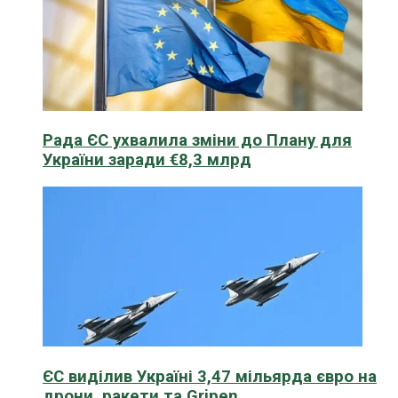
Рада ЄС ухвалила зміни до Плану для
України заради €8,3 млрд
ЄС виділив Україні 3,47 мільярда євро на
дрони, ракети та Gripen