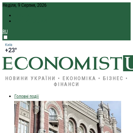
Неділя, 9 Серпня, 2026
ПРО НАС
КРЕДИТ ОНЛАЙН
RU
Київ
+23°
НОВИНИ УКРАЇНИ • ЕКОНОМІКА • БІЗНЕС •
ФІНАНСИ
Головні події