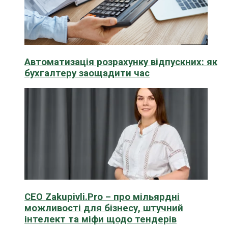
Автоматизація розрахунку відпускних: як
бухгалтеру заощадити час
CEO Zakupivli.Pro – про мільярдні
можливості для бізнесу, штучний
інтелект та міфи щодо тендерів