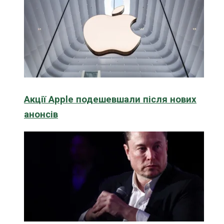
Акції Apple подешевшали після нових
анонсів