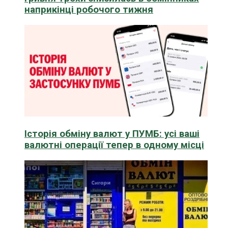
наприкінці робочого тижня
Історія обміну валют у ПУМБ: усі ваші
валютні операції тепер в одному місці