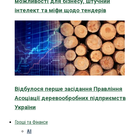
можливості для бізнесу, штучний
інтелект та міфи щодо тендерів
Відбулося перше засідання Правління
Асоціації деревообробних підприємств
України
Гроші та Фінанси
All