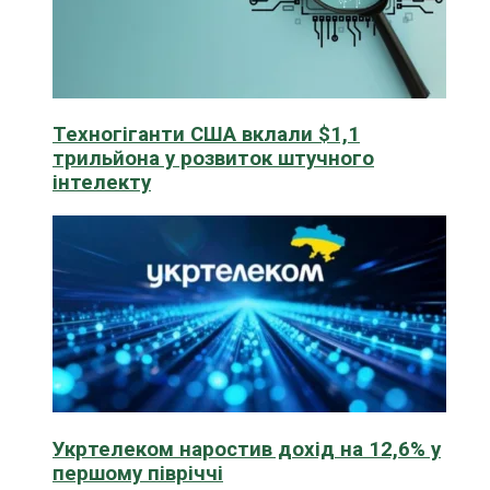
Техногіганти США вклали $1,1
трильйона у розвиток штучного
інтелекту
Укртелеком наростив дохід на 12,6% у
першому півріччі