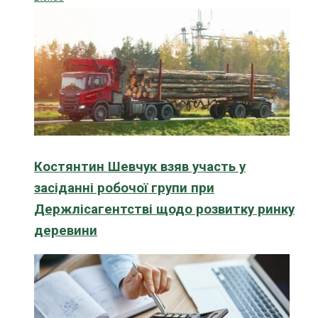
Костянтин Шевчук взяв участь у
засіданні робочої групи при
Держлісагентстві щодо розвитку ринку
деревини