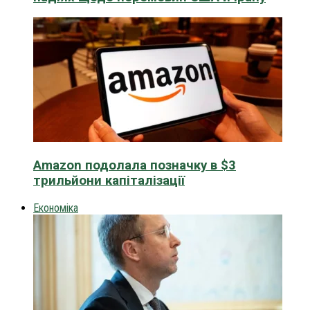
Amazon подолала позначку в $3
трильйони капіталізації
Економіка