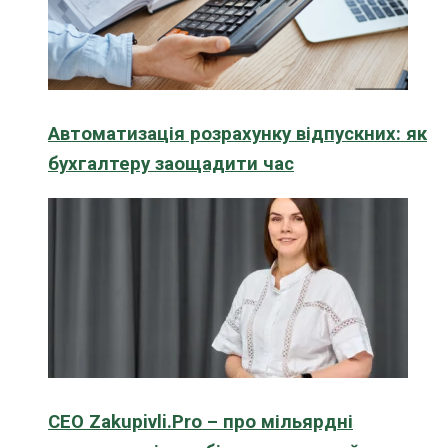
Автоматизація розрахунку відпускних: як
бухгалтеру заощадити час
CEO Zakupivli.Pro – про мільярдні