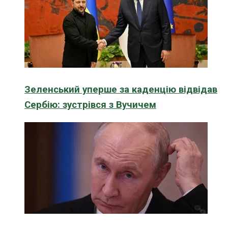
Зеленський уперше за каденцію відвідав
Сербію: зустрівся з Вучичем