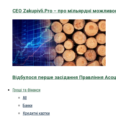
CEO Zakupivli.Pro – про мільярдні можливо
Відбулося перше засідання Правління Асоц
Гроші та Фінанси
All
Банки
Кредитні картки