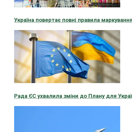
Україна повертає повні правила маркування
Рада ЄС ухвалила зміни до Плану для Укра