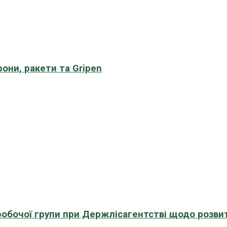
рони, ракети та Gripen
 робочої групи при Держлісагентстві щодо розви