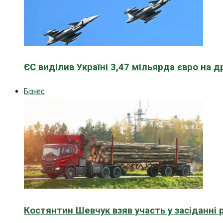
ЄС виділив Україні 3,47 мільярда євро на д
Бізнес
Костянтин Шевчук взяв участь у засіданні