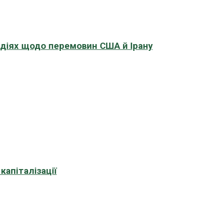
адіях щодо перемовин США й Ірану
апіталізації