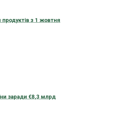
 продуктів з 1 жовтня
їни заради €8,3 млрд