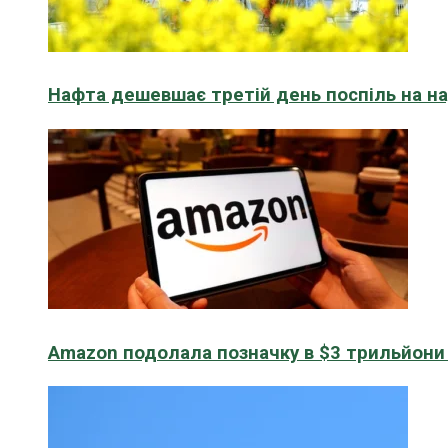
Нафта дешевшає третій день поспіль на н
Amazon подолала позначку в $3 трильйони к