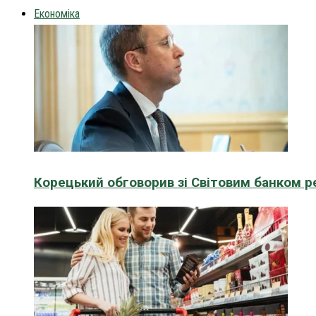
Економіка
Корецький обговорив зі Світовим банком р