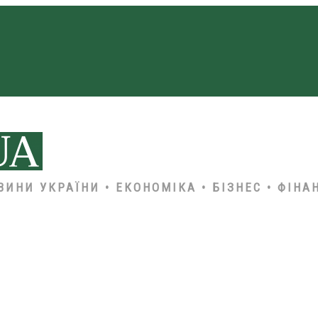
ВИНИ УКРАЇНИ • ЕКОНОМІКА • БІЗНЕС • ФІНА