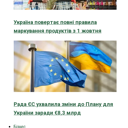
Україна повертає повні правила
маркування продуктів з 1 жовтня
Рада ЄС ухвалила зміни до Плану для
України заради €8,3 млрд
Бізнес