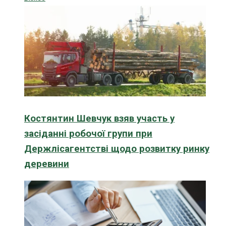
Костянтин Шевчук взяв участь у
засіданні робочої групи при
Держлісагентстві щодо розвитку ринку
деревини