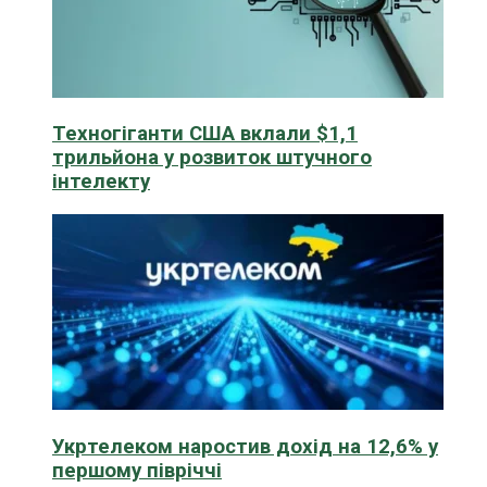
Техногіганти США вклали $1,1
трильйона у розвиток штучного
інтелекту
Укртелеком наростив дохід на 12,6% у
першому півріччі