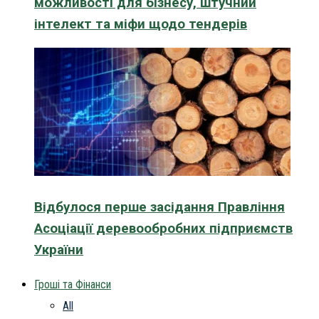
можливості для бізнесу, штучний
інтелект та міфи щодо тендерів
Відбулося перше засідання Правління
Асоціації деревообробних підприємств
України
Гроші та Фінанси
All