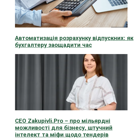
Автоматизація розрахунку відпускних: як
бухгалтеру заощадити час
CEO Zakupivli.Pro – про мільярдні
можливості для бізнесу, штучний
інтелект та міфи щодо тендерів