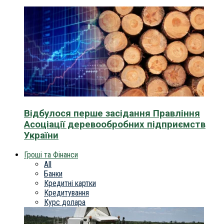
Відбулося перше засідання Правління
Асоціації деревообробних підприємств
України
Гроші та Фінанси
All
Банки
Кредитні картки
Кредитування
Курс долара