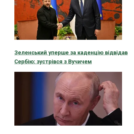
Зеленський уперше за каденцію відвідав
Сербію: зустрівся з Вучичем