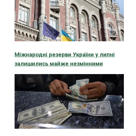
Міжнародні резерви України у липні
залишились майже незмінними