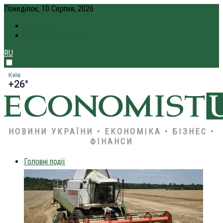
Понеділок, 10 Серпня, 2026
ПРО НАС
КРЕДИТ ОНЛАЙН
RU
Київ
+26°
НОВИНИ УКРАЇНИ • ЕКОНОМІКА • БІЗНЕС •
ФІНАНСИ
Головні події