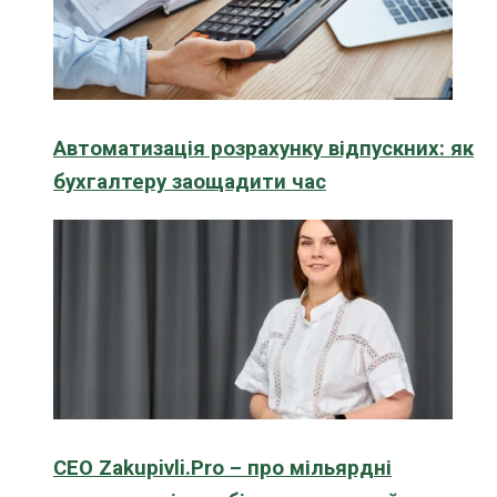
Автоматизація розрахунку відпускних: як
бухгалтеру заощадити час
CEO Zakupivli.Pro – про мільярдні