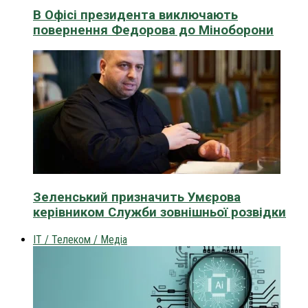
В Офісі президента виключають
повернення Федорова до Міноборони
Зеленський призначить Умєрова
керівником Служби зовнішньої розвідки
IT / Телеком / Медіа