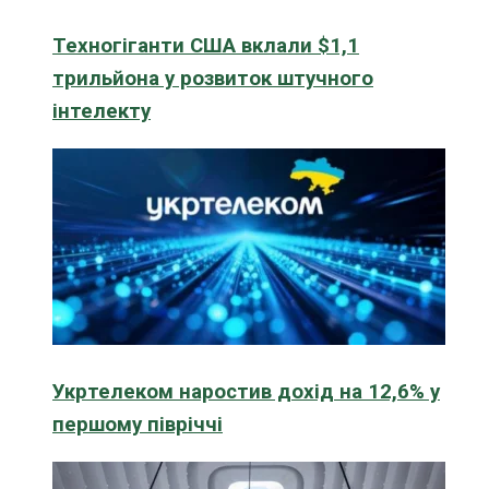
Техногіганти США вклали $1,1
трильйона у розвиток штучного
інтелекту
Укртелеком наростив дохід на 12,6% у
першому півріччі