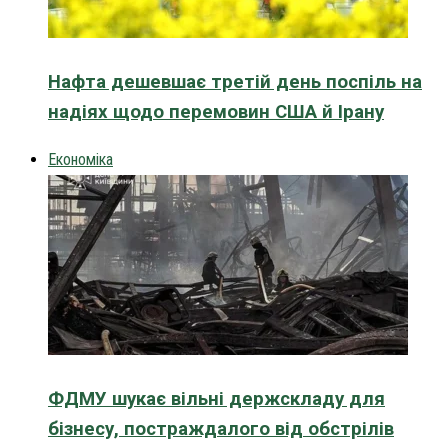
Нафта дешевшає третій день поспіль на
надіях щодо перемовин США й Ірану
Економіка
ФДМУ шукає вільні держскладу для
бізнесу, постраждалого від обстрілів