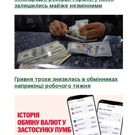
залишились майже незмінними
Гривня трохи знизилась в обмінниках
наприкінці робочого тижня