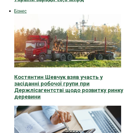
Бізнес
Костянтин Шевчук взяв участь у
засіданні робочої групи при
Держлісагентстві щодо розвитку ринку
деревини