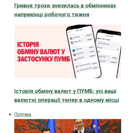
Гривня трохи знизилась в обмінниках
наприкінці робочого тижня
Історія обміну валют у ПУМБ: усі ваші
валютні операції тепер в одному місці
Політика