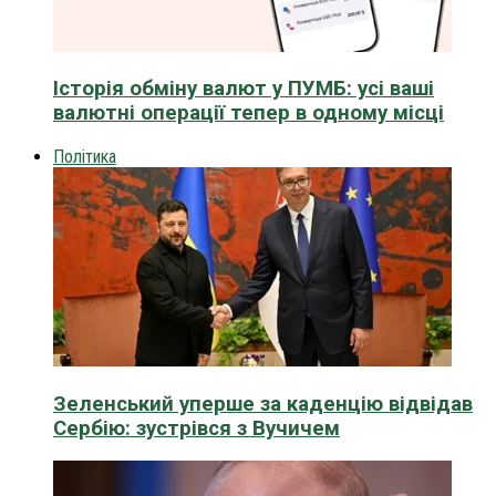
Історія обміну валют у ПУМБ: усі ваші
валютні операції тепер в одному місці
Політика
Зеленський уперше за каденцію відвідав
Сербію: зустрівся з Вучичем