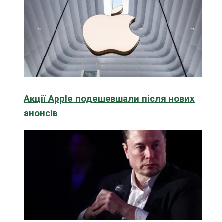
Акції Apple подешевшали після нових
анонсів