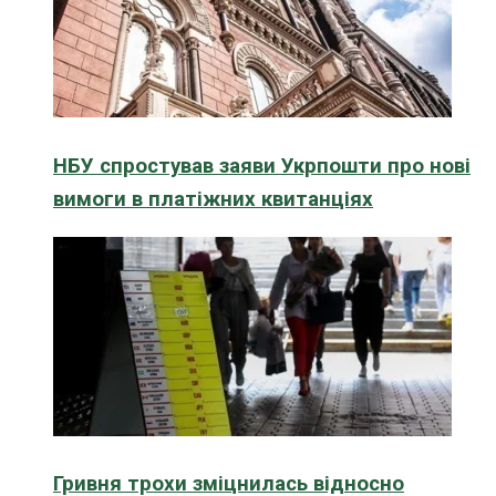
НБУ спростував заяви Укрпошти про нові
вимоги в платіжних квитанціях
Гривня трохи зміцнилась відносно