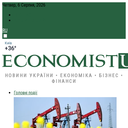
Четвер, 6 Серпня, 2026
ПРО НАС
КРЕДИТ ОНЛАЙН
RU
Київ
+36°
НОВИНИ УКРАЇНИ • ЕКОНОМІКА • БІЗНЕС •
ФІНАНСИ
Головні події