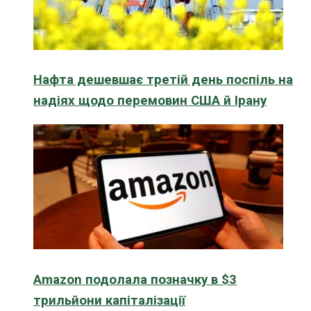
Нафта дешевшає третій день поспіль на
надіях щодо перемовин США й Ірану
Amazon подолала позначку в $3
трильйони капіталізації