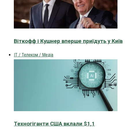
Віткофф і Кушнер вперше приїдуть у Київ
IT / Телеком / Медіа
Техногіганти США вклали $1,1