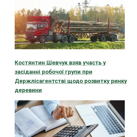
Костянтин Шевчук взяв участь у
засіданні робочої групи при
Держлісагентстві щодо розвитку ринку
деревини