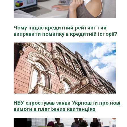
Чому падає кредитний рейтинг і як
виправити помилку в кредитній історії?
НБУ спростував заяви Укрпошти про нові
вимоги в платіжних квитанціях