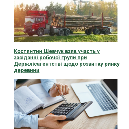
Костянтин Шевчук взяв участь у
засіданні робочої групи при
Держлісагентстві щодо розвитку ринку
деревини