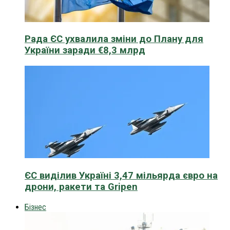
Рада ЄС ухвалила зміни до Плану для
України заради €8,3 млрд
ЄС виділив Україні 3,47 мільярда євро на
дрони, ракети та Gripen
Бізнес