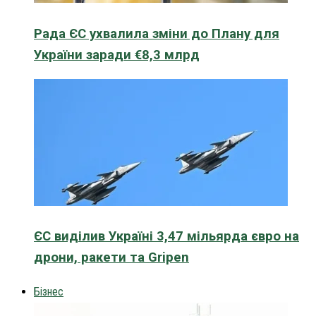
Рада ЄС ухвалила зміни до Плану для
України заради €8,3 млрд
ЄС виділив Україні 3,47 мільярда євро на
дрони, ракети та Gripen
Бізнес