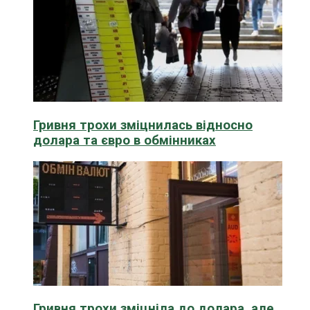
Гривня трохи зміцнилась відносно
долара та євро в обмінниках
Гривня трохи зміцніла до долара, але