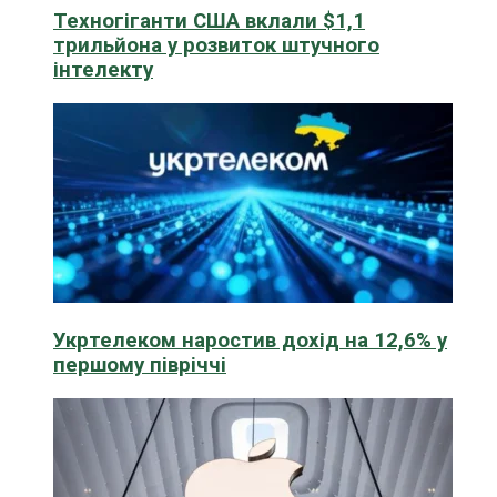
Техногіганти США вклали $1,1
трильйона у розвиток штучного
інтелекту
Укртелеком наростив дохід на 12,6% у
першому півріччі