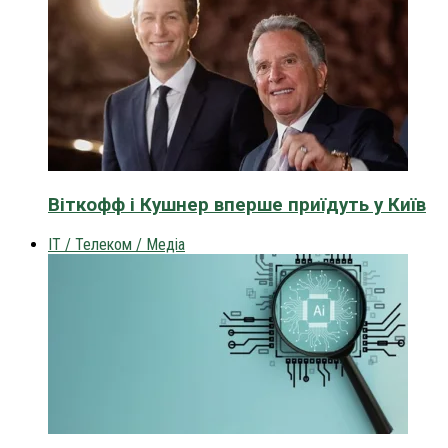
Віткофф і Кушнер вперше приїдуть у Київ
IT / Телеком / Медіа