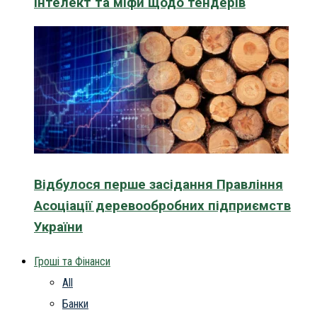
інтелект та міфи щодо тендерів
Відбулося перше засідання Правління
Асоціації деревообробних підприємств
України
Гроші та Фінанси
All
Банки