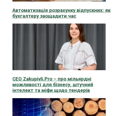
Автоматизація розрахунку відпускних: як
бухгалтеру заощадити час
CEO Zakupivli.Pro – про мільярдні
можливості для бізнесу, штучний
інтелект та міфи щодо тендерів