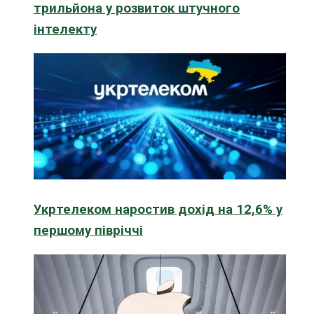
трильйона у розвиток штучного
інтелекту
Укртелеком наростив дохід на 12,6% у
першому півріччі