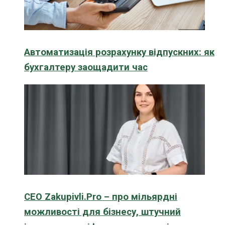
Автоматизація розрахунку відпускних: як
бухгалтеру заощадити час
CEO Zakupivli.Pro – про мільярдні
можливості для бізнесу, штучний