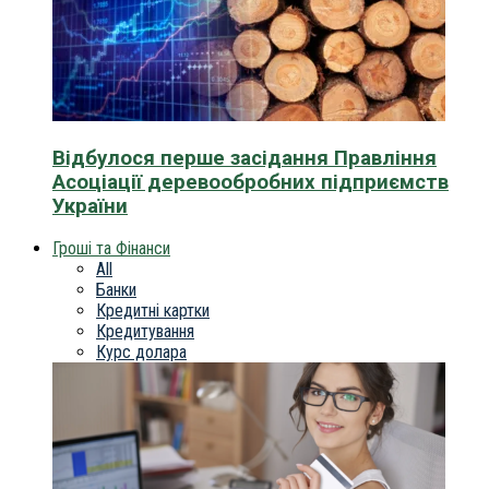
Відбулося перше засідання Правління
Асоціації деревообробних підприємств
України
Гроші та Фінанси
All
Банки
Кредитні картки
Кредитування
Курс долара