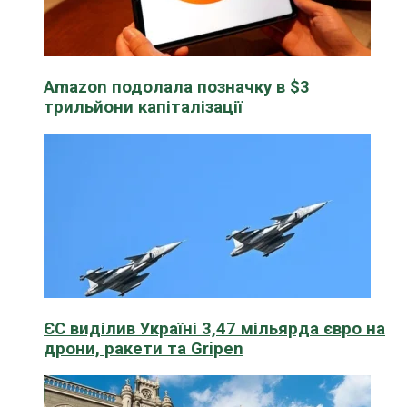
Amazon подолала позначку в $3
трильйони капіталізації
ЄС виділив Україні 3,47 мільярда євро на
дрони, ракети та Gripen