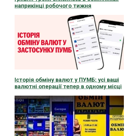
наприкінці робочого тижня
Історія обміну валют у ПУМБ: усі ваші
валютні операції тепер в одному місці