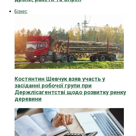
Бізнес
Костянтин Шевчук взяв участь у
засіданні робочої групи при
Держлісагентстві щодо розвитку ринку
деревини