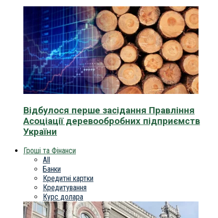
Відбулося перше засідання Правління
Асоціації деревообробних підприємств
України
Гроші та Фінанси
All
Банки
Кредитні картки
Кредитування
Курс долара