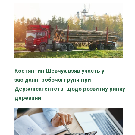
Костянтин Шевчук взяв участь у
засіданні робочої групи при
Держлісагентстві щодо розвитку ринку
деревини