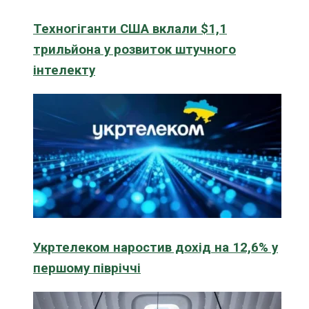
Техногіганти США вклали $1,1
трильйона у розвиток штучного
інтелекту
Укртелеком наростив дохід на 12,6% у
першому півріччі