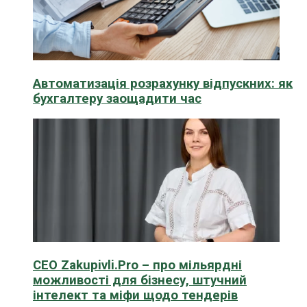
Автоматизація розрахунку відпускних: як
бухгалтеру заощадити час
CEO Zakupivli.Pro – про мільярдні
можливості для бізнесу, штучний
інтелект та міфи щодо тендерів