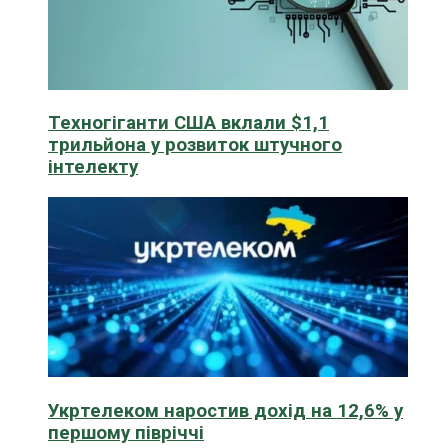
Техногіганти США вклали $1,1
трильйона у розвиток штучного
інтелекту
Укртелеком наростив дохід на 12,6% у
першому півріччі