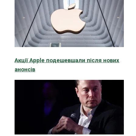
Акції Apple подешевшали після нових
анонсів