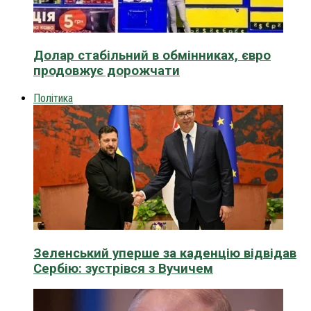
Долар стабільний в обмінниках, євро
продовжує дорожчати
Політика
Зеленський уперше за каденцію відвідав
Сербію: зустрівся з Вучичем