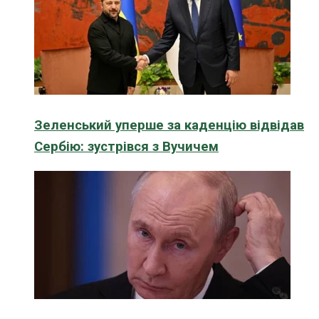
Зеленський уперше за каденцію відвідав
Сербію: зустрівся з Вучичем