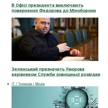
В Офісі президента виключають
повернення Федорова до Міноборони
Зеленський призначить Умєрова
керівником Служби зовнішньої розвідки
IT / Телеком / Медіа