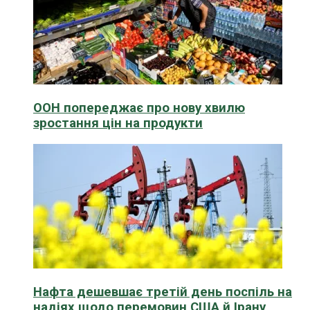
ООН попереджає про нову хвилю
зростання цін на продукти
Нафта дешевшає третій день поспіль на
надіях щодо перемовин США й Ірану