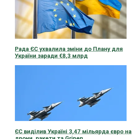
Рада ЄС ухвалила зміни до Плану для
України заради €8,3 млрд
ЄС виділив Україні 3,47 мільярда євро на
дрони, ракети та Gripen