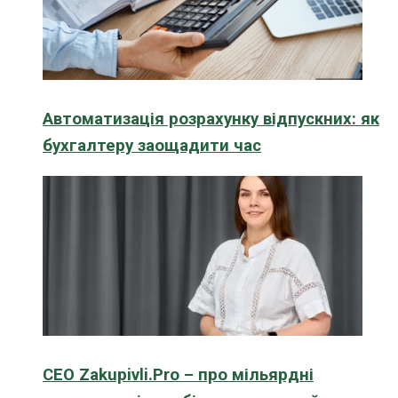
Автоматизація розрахунку відпускних: як
бухгалтеру заощадити час
CEO Zakupivli.Pro – про мільярдні