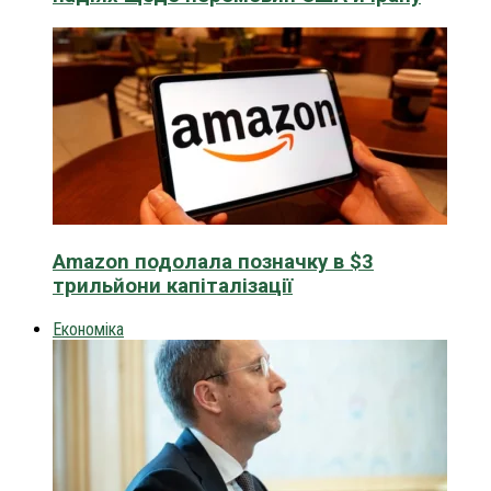
Amazon подолала позначку в $3
трильйони капіталізації
Економіка