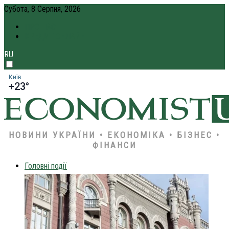
Субота, 8 Серпня, 2026
ПРО НАС
КРЕДИТ ОНЛАЙН
RU
Київ
+23°
НОВИНИ УКРАЇНИ • ЕКОНОМІКА • БІЗНЕС •
ФІНАНСИ
Головні події