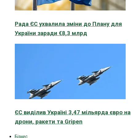
Рада ЄС ухвалила зміни до Плану для
України заради €8,3 млрд
ЄС виділив Україні 3,47 мільярда євро на
дрони, ракети та Gripen
Бізнес