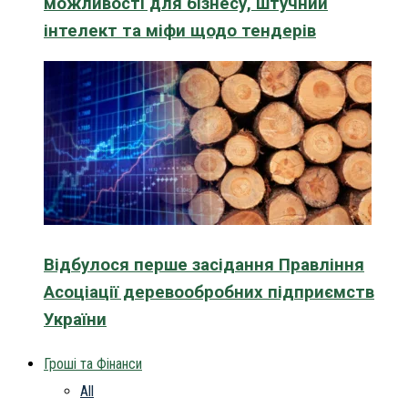
можливості для бізнесу, штучний
інтелект та міфи щодо тендерів
Відбулося перше засідання Правління
Асоціації деревообробних підприємств
України
Гроші та Фінанси
All