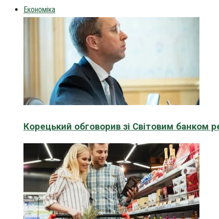
Економіка
Корецький обговорив зі Світовим банком р