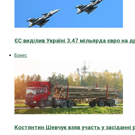
ЄС виділив Україні 3,47 мільярда євро на д
Бізнес
Костянтин Шевчук взяв участь у засіданні