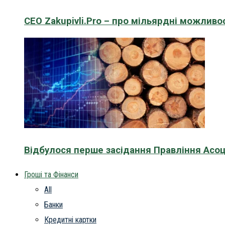
CEO Zakupivli.Pro – про мільярдні можливо
Відбулося перше засідання Правління Асоц
Гроші та Фінанси
All
Банки
Кредитні картки