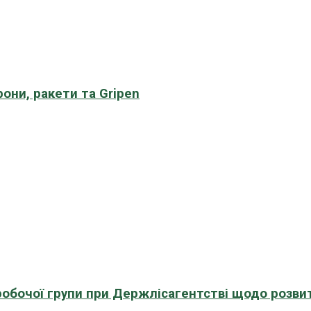
рони, ракети та Gripen
 робочої групи при Держлісагентстві щодо розви