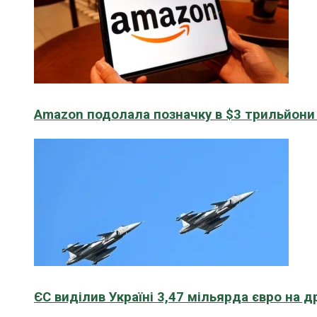
Amazon подолала позначку в $3 трильйони к
ЄС виділив Україні 3,47 мільярда євро на д