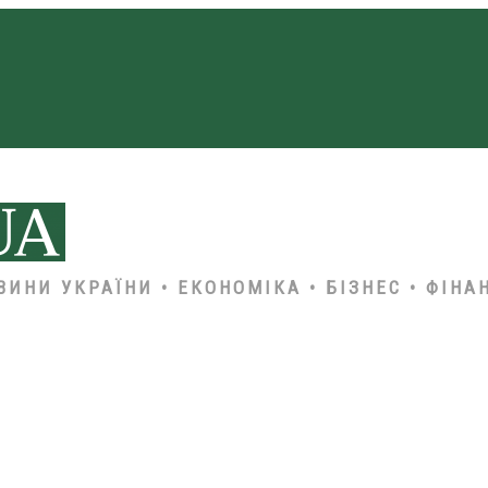
ВИНИ УКРАЇНИ • ЕКОНОМІКА • БІЗНЕС • ФІНА