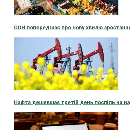
ООН попереджає про нову хвилю зростання
Нафта дешевшає третій день поспіль на н