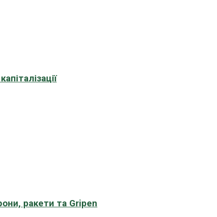
апіталізації
рони, ракети та Gripen