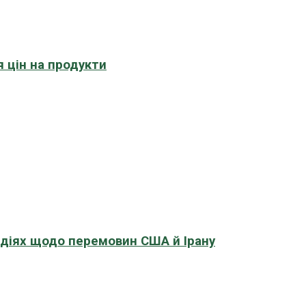
 цін на продукти
адіях щодо перемовин США й Ірану