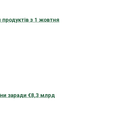
 продуктів з 1 жовтня
їни заради €8,3 млрд