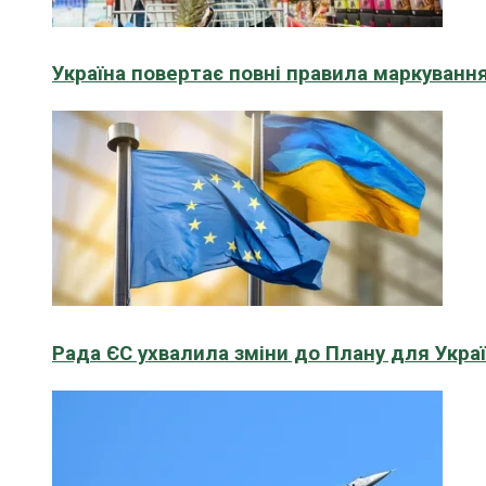
Україна повертає повні правила маркування
Рада ЄС ухвалила зміни до Плану для Укра