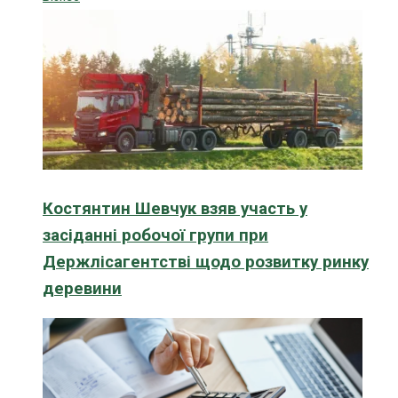
Костянтин Шевчук взяв участь у
засіданні робочої групи при
Держлісагентстві щодо розвитку ринку
деревини