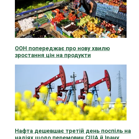
ООН попереджає про нову хвилю
зростання цін на продукти
Нафта дешевшає третій день поспіль на
надіях щодо перемовин США й Ірану