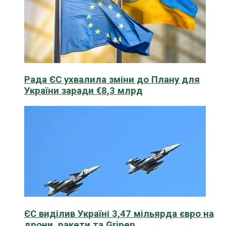
Рада ЄС ухвалила зміни до Плану для
України заради €8,3 млрд
ЄС виділив Україні 3,47 мільярда євро на
дрони, ракети та Gripen