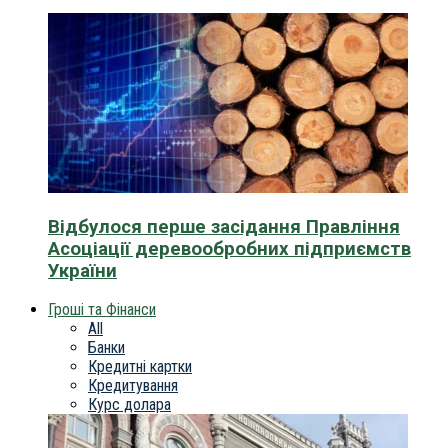
Відбулося перше засідання Правління
Асоціації деревообробних підприємств
України
Гроші та Фінанси
All
Банки
Кредитні картки
Кредитування
Курс долара