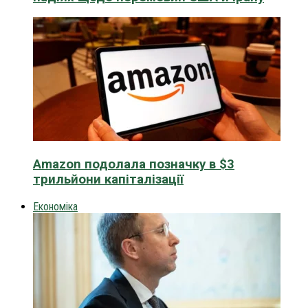
Amazon подолала позначку в $3
трильйони капіталізації
Економіка