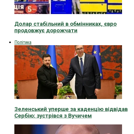
Долар стабільний в обмінниках, євро
продовжує дорожчати
Політика
Зеленський уперше за каденцію відвідав
Сербію: зустрівся з Вучичем