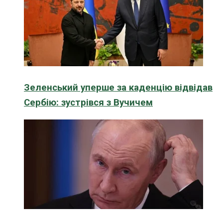
Зеленський уперше за каденцію відвідав
Сербію: зустрівся з Вучичем