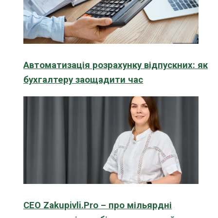
Автоматизація розрахунку відпускних: як
бухгалтеру заощадити час
CEO Zakupivli.Pro – про мільярдні