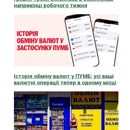
наприкінці робочого тижня
Історія обміну валют у ПУМБ: усі ваші
валютні операції тепер в одному місці