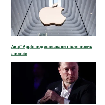
Акції Apple подешевшали після нових
анонсів