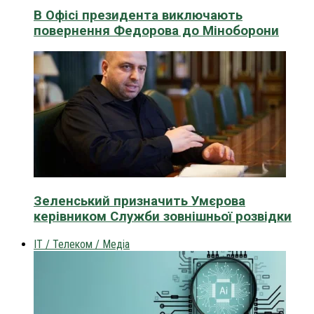
В Офісі президента виключають
повернення Федорова до Міноборони
Зеленський призначить Умєрова
керівником Служби зовнішньої розвідки
IT / Телеком / Медіа