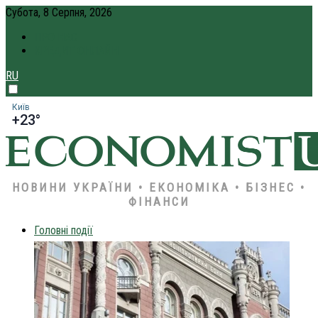
Субота, 8 Серпня, 2026
ПРО НАС
КРЕДИТ ОНЛАЙН
RU
Київ
+23°
НОВИНИ УКРАЇНИ • ЕКОНОМІКА • БІЗНЕС •
ФІНАНСИ
Головні події