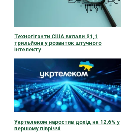
Техногіганти США вклали $1,1
трильйона у розвиток штучного
інтелекту
Укртелеком наростив дохід на 12,6% у
першому півріччі