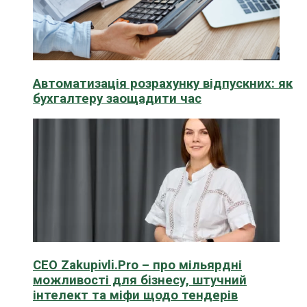
Автоматизація розрахунку відпускних: як
бухгалтеру заощадити час
CEO Zakupivli.Pro – про мільярдні
можливості для бізнесу, штучний
інтелект та міфи щодо тендерів