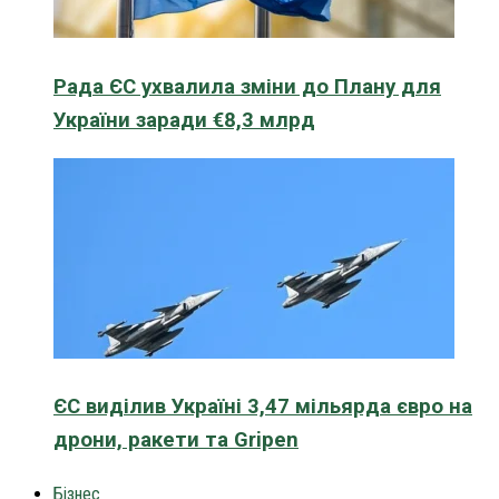
Рада ЄС ухвалила зміни до Плану для
України заради €8,3 млрд
ЄС виділив Україні 3,47 мільярда євро на
дрони, ракети та Gripen
Бізнес