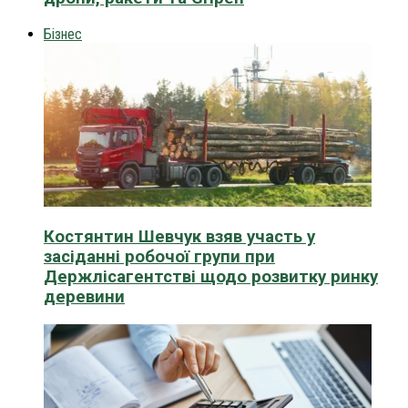
Бізнес
Костянтин Шевчук взяв участь у
засіданні робочої групи при
Держлісагентстві щодо розвитку ринку
деревини