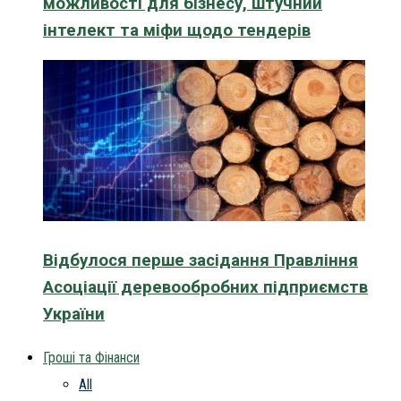
можливості для бізнесу, штучний
інтелект та міфи щодо тендерів
Відбулося перше засідання Правління
Асоціації деревообробних підприємств
України
Гроші та Фінанси
All