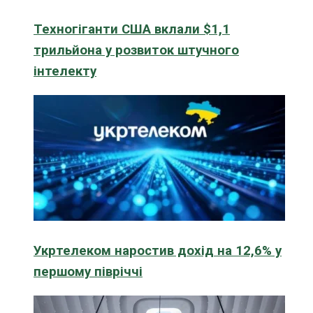
Техногіганти США вклали $1,1
трильйона у розвиток штучного
інтелекту
Укртелеком наростив дохід на 12,6% у
першому півріччі