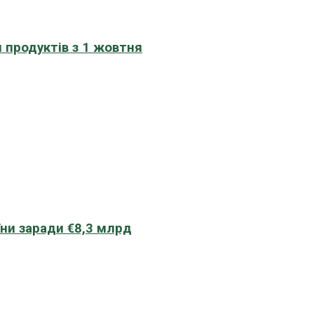
 продуктів з 1 жовтня
їни заради €8,3 млрд