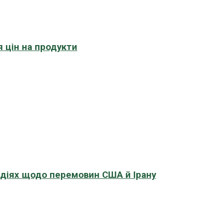
 цін на продукти
адіях щодо перемовин США й Ірану