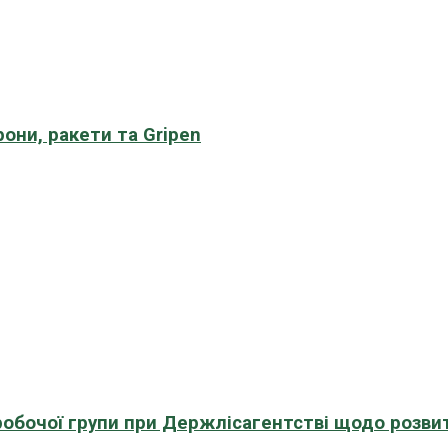
рони, ракети та Gripen
 робочої групи при Держлісагентстві щодо розви