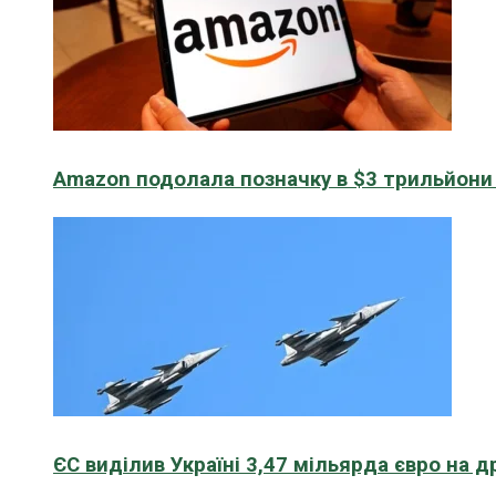
Amazon подолала позначку в $3 трильйони к
ЄС виділив Україні 3,47 мільярда євро на д