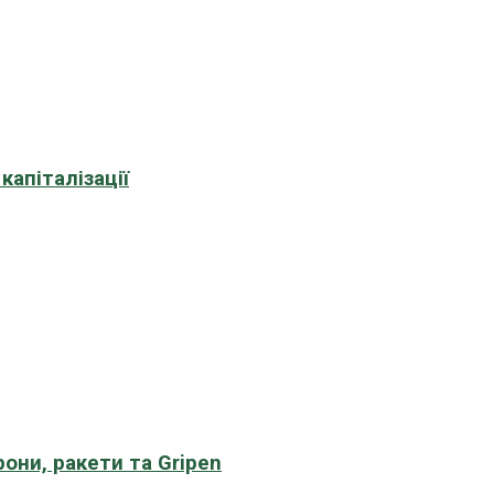
апіталізації
рони, ракети та Gripen