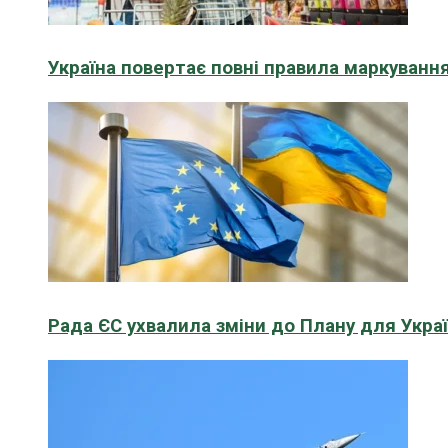
Україна повертає повні правила маркування
Рада ЄС ухвалила зміни до Плану для Укра