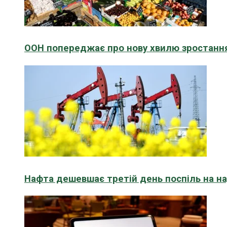
ООН попереджає про нову хвилю зростання
Нафта дешевшає третій день поспіль на н