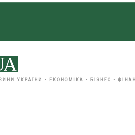
ВИНИ УКРАЇНИ • ЕКОНОМІКА • БІЗНЕС • ФІНА