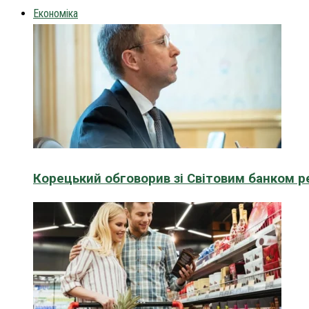
Економіка
Корецький обговорив зі Світовим банком р