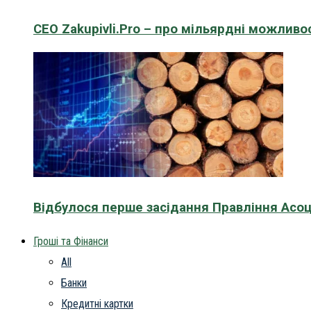
CEO Zakupivli.Pro – про мільярдні можливо
Відбулося перше засідання Правління Асоц
Гроші та Фінанси
All
Банки
Кредитні картки