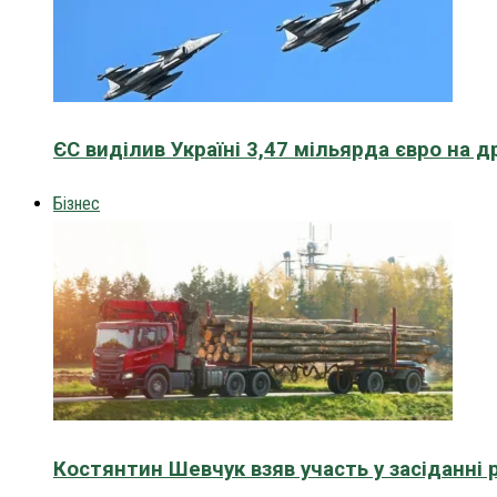
ЄС виділив Україні 3,47 мільярда євро на д
Бізнес
Костянтин Шевчук взяв участь у засіданні