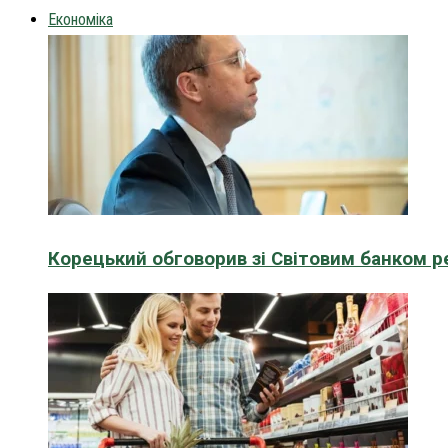
Економіка
Корецький обговорив зі Світовим банком р