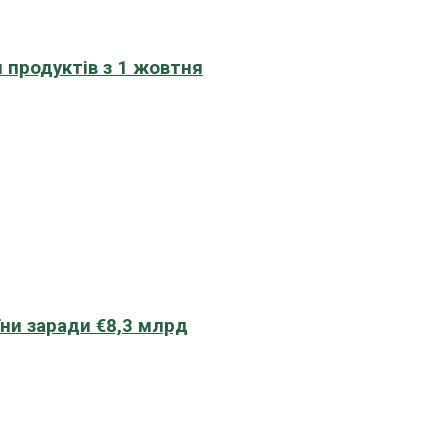
 продуктів з 1 жовтня
їни заради €8,3 млрд