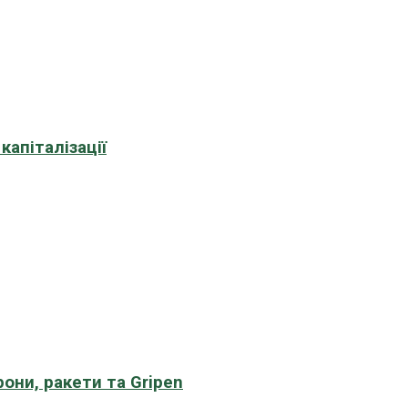
апіталізації
рони, ракети та Gripen