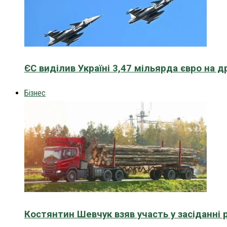
ЄС виділив Україні 3,47 мільярда євро на д
Бізнес
Костянтин Шевчук взяв участь у засіданні