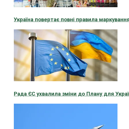
Україна повертає повні правила маркування
Рада ЄС ухвалила зміни до Плану для Укра