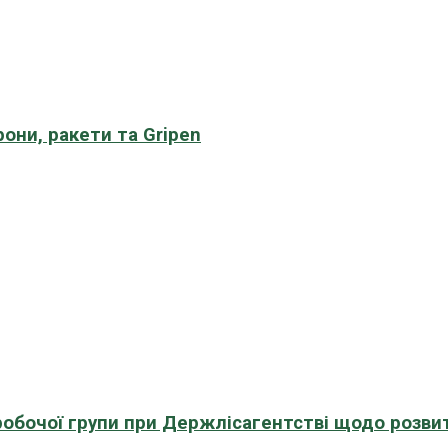
рони, ракети та Gripen
 робочої групи при Держлісагентстві щодо розви