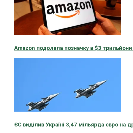
Amazon подолала позначку в $3 трильйони к
ЄС виділив Україні 3,47 мільярда євро на д