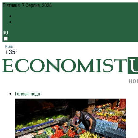
П’ятниця, 7 Серпня, 2026
ПРО НАС
КРЕДИТ ОНЛАЙН
RU
Київ
+35°
НО
Головні події