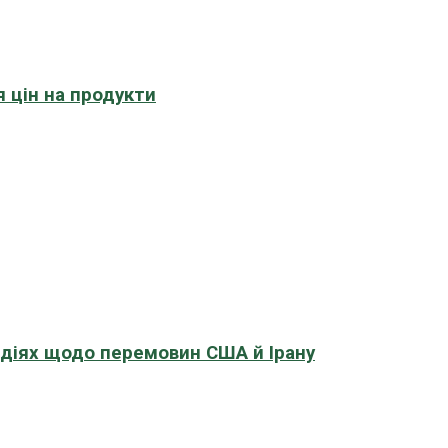
 цін на продукти
адіях щодо перемовин США й Ірану