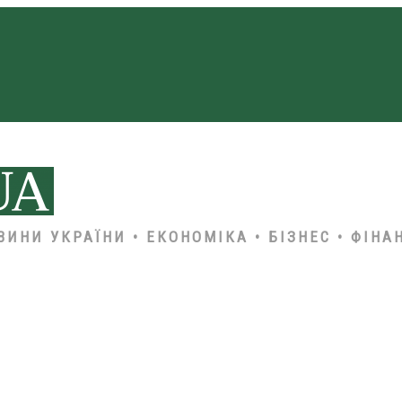
ВИНИ УКРАЇНИ • ЕКОНОМІКА • БІЗНЕС • ФІНА