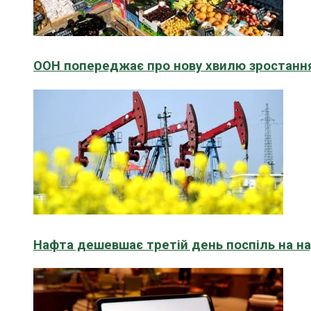
ООН попереджає про нову хвилю зростання
Нафта дешевшає третій день поспіль на н