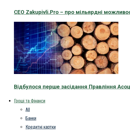
CEO Zakupivli.Pro – про мільярдні можливо
Відбулося перше засідання Правління Асоц
Гроші та Фінанси
All
Банки
Кредитні картки