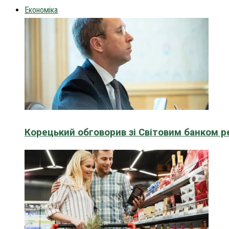
Економіка
Корецький обговорив зі Світовим банком р