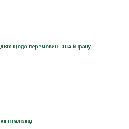
адіях щодо перемовин США й Ірану
апіталізації