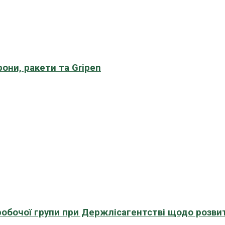
рони, ракети та Gripen
 робочої групи при Держлісагентстві щодо розви