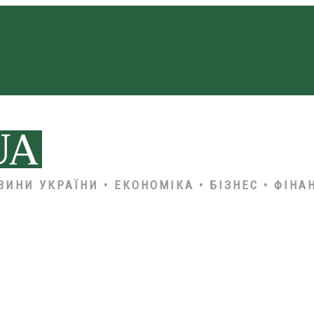
ВИНИ УКРАЇНИ • ЕКОНОМІКА • БІЗНЕС • ФІНА