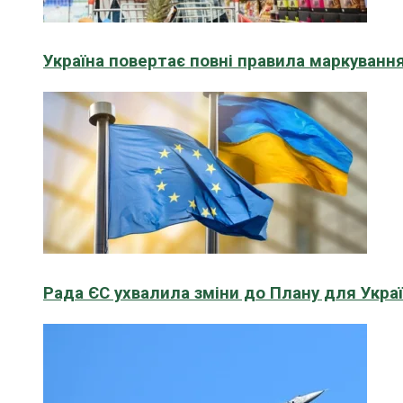
Україна повертає повні правила маркування
Рада ЄС ухвалила зміни до Плану для Укра