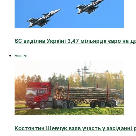
ЄС виділив Україні 3,47 мільярда євро на д
Бізнес
Костянтин Шевчук взяв участь у засіданні