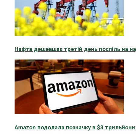
Нафта дешевшає третій день поспіль на н
Amazon подолала позначку в $3 трильйони к