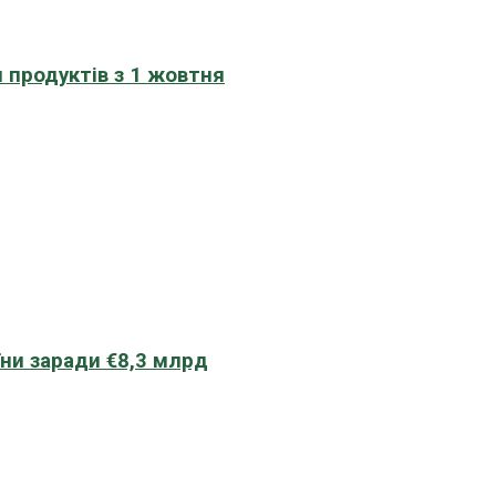
 продуктів з 1 жовтня
їни заради €8,3 млрд