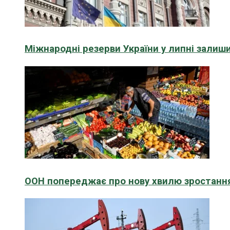
Міжнародні резерви України у липні зали
ООН попереджає про нову хвилю зростання