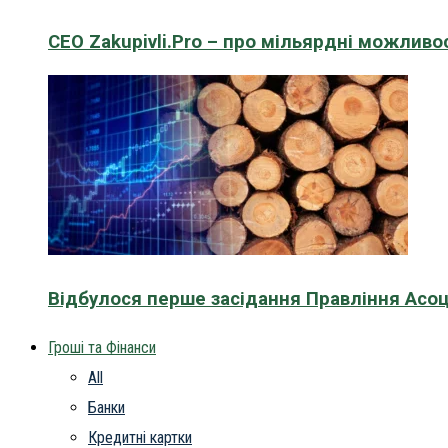
CEO Zakupivli.Pro – про мільярдні можливо
Відбулося перше засідання Правління Асоц
Гроші та Фінанси
All
Банки
Кредитні картки