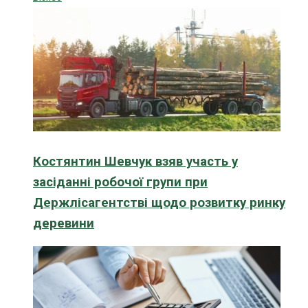
Костянтин Шевчук взяв участь у
засіданні робочої групи при
Держлісагентстві щодо розвитку ринку
деревини