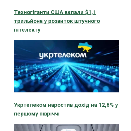
Техногіганти США вклали $1,1
трильйона у розвиток штучного
інтелекту
Укртелеком наростив дохід на 12,6% у
першому півріччі