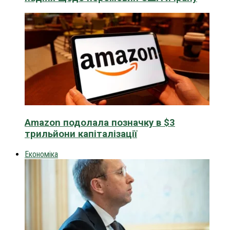
Amazon подолала позначку в $3
трильйони капіталізації
Економіка