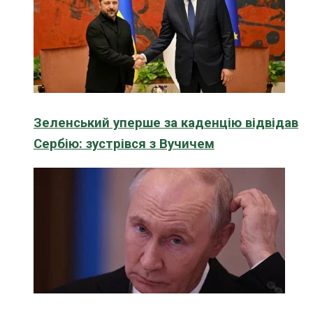
Зеленський уперше за каденцію відвідав
Сербію: зустрівся з Вучичем