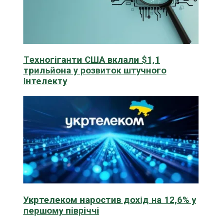
Техногіганти США вклали $1,1
трильйона у розвиток штучного
інтелекту
Укртелеком наростив дохід на 12,6% у
першому півріччі