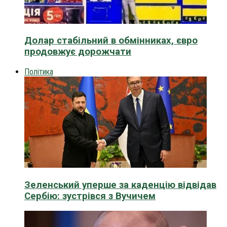
Долар стабільний в обмінниках, євро
продовжує дорожчати
Політика
Зеленський уперше за каденцію відвідав
Сербію: зустрівся з Вучичем