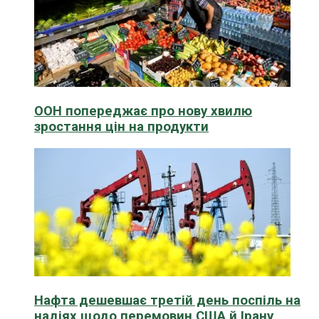
ООН попереджає про нову хвилю
зростання цін на продукти
Нафта дешевшає третій день поспіль на
надіях щодо перемовин США й Ірану