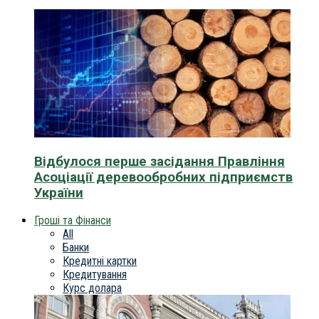
Відбулося перше засідання Правління
Асоціації деревообробних підприємств
України
Гроші та Фінанси
All
Банки
Кредитні картки
Кредитування
Курс долара