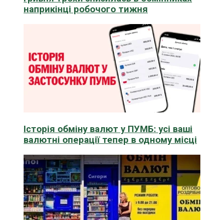
наприкінці робочого тижня
Історія обміну валют у ПУМБ: усі ваші
валютні операції тепер в одному місці