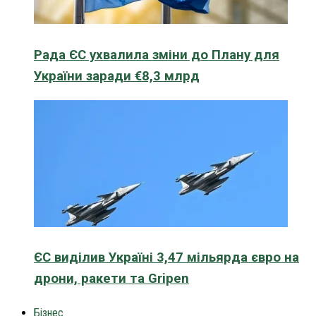
Рада ЄС ухвалила зміни до Плану для
України заради €8,3 млрд
ЄС виділив Україні 3,47 мільярда євро на
дрони, ракети та Gripen
Бізнес