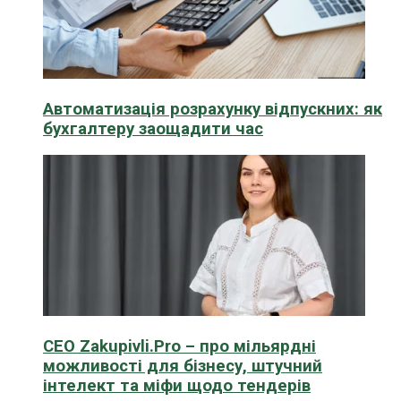
Автоматизація розрахунку відпускних: як
бухгалтеру заощадити час
CEO Zakupivli.Pro – про мільярдні
можливості для бізнесу, штучний
інтелект та міфи щодо тендерів