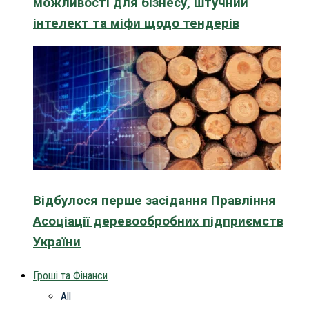
можливості для бізнесу, штучний
інтелект та міфи щодо тендерів
Відбулося перше засідання Правління
Асоціації деревообробних підприємств
України
Гроші та Фінанси
All