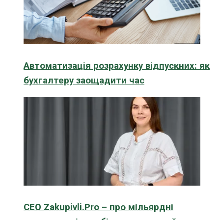
Автоматизація розрахунку відпускних: як
бухгалтеру заощадити час
CEO Zakupivli.Pro – про мільярдні