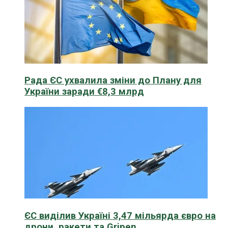
Рада ЄС ухвалила зміни до Плану для
України заради €8,3 млрд
ЄС виділив Україні 3,47 мільярда євро на
дрони, ракети та Gripen