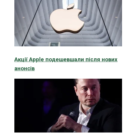
Акції Apple подешевшали після нових
анонсів