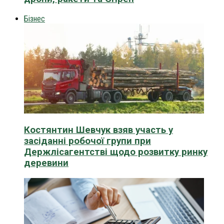
Бізнес
Костянтин Шевчук взяв участь у
засіданні робочої групи при
Держлісагентстві щодо розвитку ринку
деревини