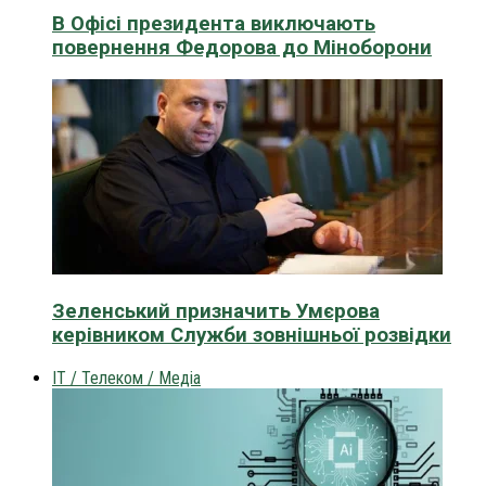
В Офісі президента виключають
повернення Федорова до Міноборони
Зеленський призначить Умєрова
керівником Служби зовнішньої розвідки
IT / Телеком / Медіа