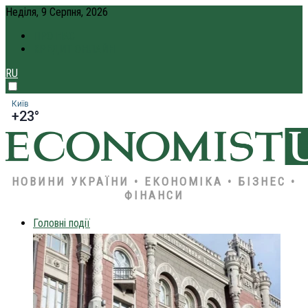
Неділя, 9 Серпня, 2026
ПРО НАС
КРЕДИТ ОНЛАЙН
RU
Київ
+23°
НОВИНИ УКРАЇНИ • ЕКОНОМІКА • БІЗНЕС •
ФІНАНСИ
Головні події