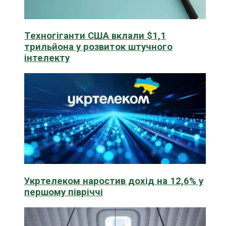
Техногіганти США вклали $1,1
трильйона у розвиток штучного
інтелекту
Укртелеком наростив дохід на 12,6% у
першому півріччі