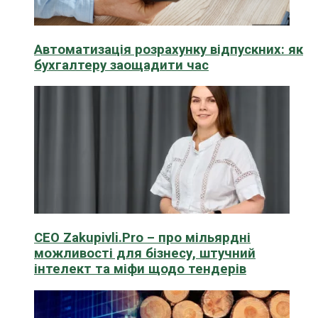
Автоматизація розрахунку відпускних: як
бухгалтеру заощадити час
CEO Zakupivli.Pro – про мільярдні
можливості для бізнесу, штучний
інтелект та міфи щодо тендерів