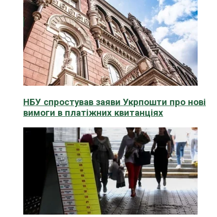
НБУ спростував заяви Укрпошти про нові
вимоги в платіжних квитанціях