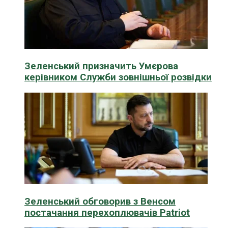
Зеленський призначить Умєрова
керівником Служби зовнішньої розвідки
Зеленський обговорив з Венсом
постачання перехоплювачів Patriot