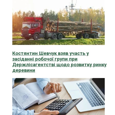
Костянтин Шевчук взяв участь у
засіданні робочої групи при
Держлісагентстві щодо розвитку ринку
деревини