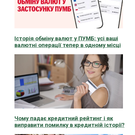
Історія обміну валют у ПУМБ: усі ваші
валютні операції тепер в одному місці
Чому падає кредитний рейтинг і як
виправити помилку в кредитній історії?