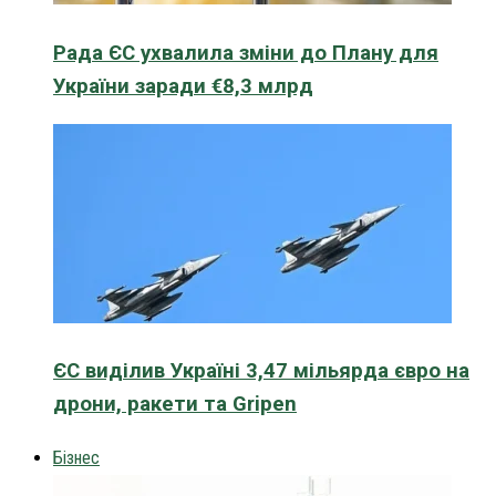
Рада ЄС ухвалила зміни до Плану для
України заради €8,3 млрд
ЄС виділив Україні 3,47 мільярда євро на
дрони, ракети та Gripen
Бізнес