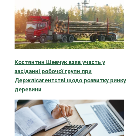
Костянтин Шевчук взяв участь у
засіданні робочої групи при
Держлісагентстві щодо розвитку ринку
деревини