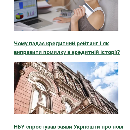
Чому падає кредитний рейтинг і як
виправити помилку в кредитній історії?
НБУ спростував заяви Укрпошти про нові