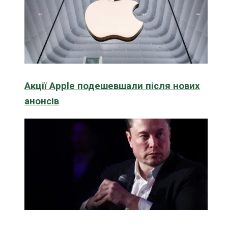
Акції Apple подешевшали після нових
анонсів