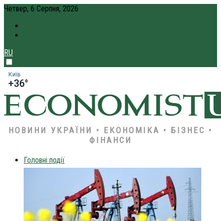
Четвер, 6 Серпня, 2026
ПРО НАС
КРЕДИТ ОНЛАЙН
RU
Київ
+36°
НОВИНИ УКРАЇНИ • ЕКОНОМІКА • БІЗНЕС •
ФІНАНСИ
Головні події