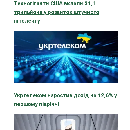
Техногіганти США вклали $1,1
трильйона у розвиток штучного
інтелекту
Укртелеком наростив дохід на 12,6% у
першому півріччі