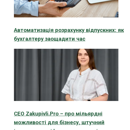
Автоматизація розрахунку відпускних: як
бухгалтеру заощадити час
CEO Zakupivli.Pro – про мільярдні
можливості для бізнесу, штучний