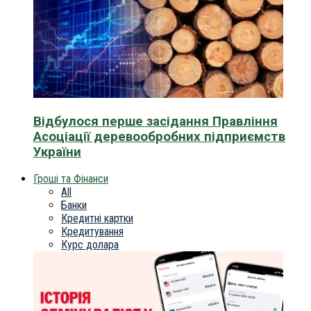
Відбулося перше засідання Правління
Асоціації деревообробних підприємств
України
Гроші та Фінанси
All
Банки
Кредитні картки
Кредитування
Курс долара