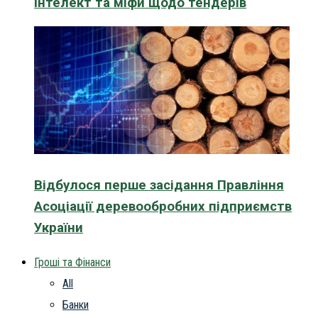
інтелект та міфи щодо тендерів
Відбулося перше засідання Правління
Асоціації деревообробних підприємств
України
Гроші та Фінанси
All
Банки