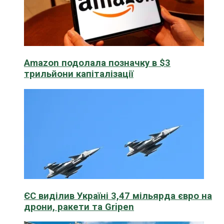
Amazon подолала позначку в $3
трильйони капіталізації
ЄС виділив Україні 3,47 мільярда євро на
дрони, ракети та Gripen