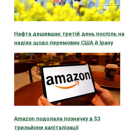
Нафта дешевшає третій день поспіль на
надіях щодо перемовин США й Ірану
Amazon подолала позначку в $3
трильйони капіталізації