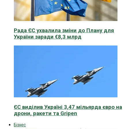
Рада ЄС ухвалила зміни до Плану для
України заради €8,3 млрд
ЄС виділив Україні 3,47 мільярда євро на
дрони, ракети та Gripen
Бізнес