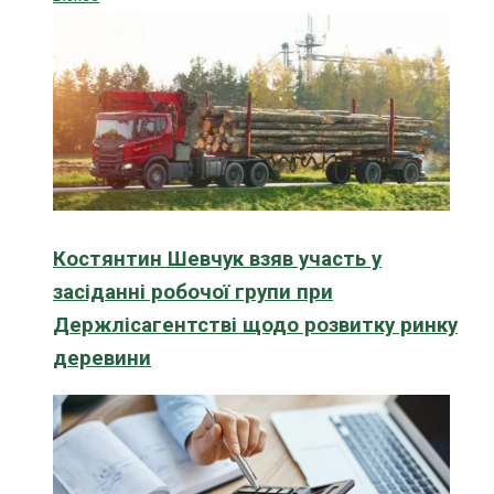
Костянтин Шевчук взяв участь у
засіданні робочої групи при
Держлісагентстві щодо розвитку ринку
деревини