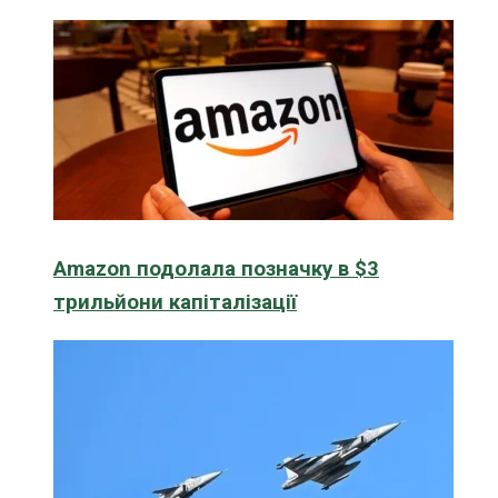
Amazon подолала позначку в $3
трильйони капіталізації