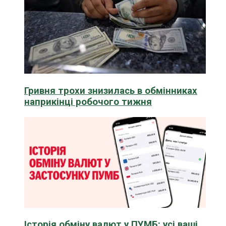
Гривня трохи знизилась в обмінниках
наприкінці робочого тижня
Історія обміну валют у ПУМБ: усі ваші