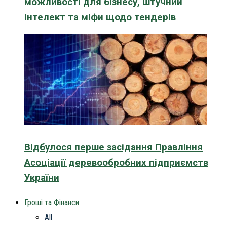
можливості для бізнесу, штучний
інтелект та міфи щодо тендерів
Відбулося перше засідання Правління
Асоціації деревообробних підприємств
України
Гроші та Фінанси
All