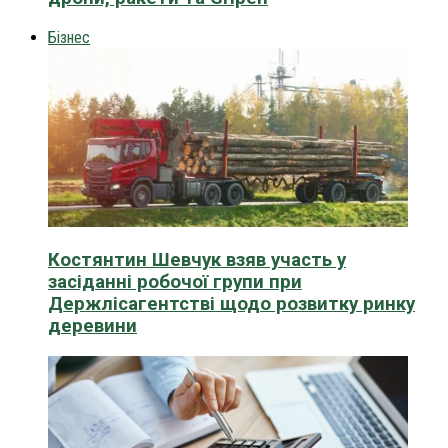
Бізнес
Костянтин Шевчук взяв участь у
засіданні робочої групи при
Держлісагентстві щодо розвитку ринку
деревини