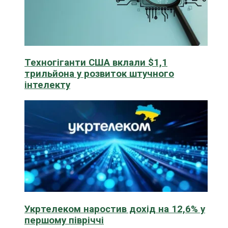
Техногіганти США вклали $1,1
трильйона у розвиток штучного
інтелекту
Укртелеком наростив дохід на 12,6% у
першому півріччі