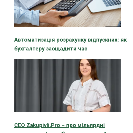
Автоматизація розрахунку відпускних: як
бухгалтеру заощадити час
CEO Zakupivli.Pro – про мільярдні