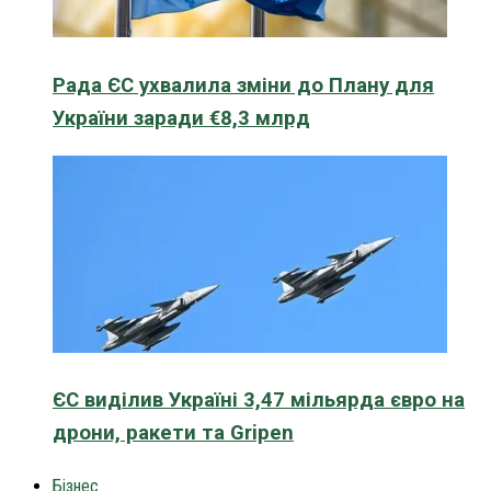
Рада ЄС ухвалила зміни до Плану для
України заради €8,3 млрд
ЄС виділив Україні 3,47 мільярда євро на
дрони, ракети та Gripen
Бізнес