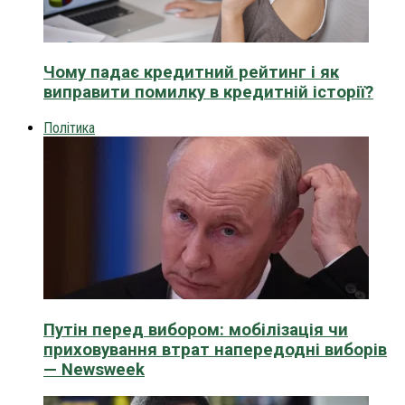
Чому падає кредитний рейтинг і як
виправити помилку в кредитній історії?
Політика
Путін перед вибором: мобілізація чи
приховування втрат напередодні виборів
— Newsweek