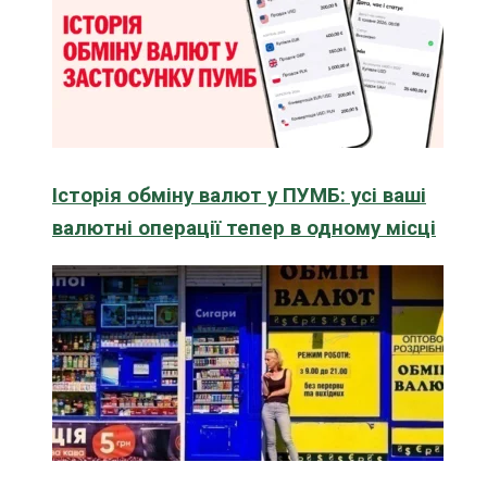
Історія обміну валют у ПУМБ: усі ваші
валютні операції тепер в одному місці