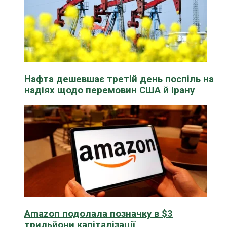
Нафта дешевшає третій день поспіль на
надіях щодо перемовин США й Ірану
Amazon подолала позначку в $3
трильйони капіталізації