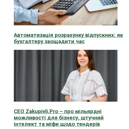
Автоматизація розрахунку відпускних: як
бухгалтеру заощадити час
CEO Zakupivli.Pro – про мільярдні
можливості для бізнесу, штучний
інтелект та міфи щодо тендерів