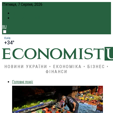
П’ятниця, 7 Серпня, 2026
ПРО НАС
КРЕДИТ ОНЛАЙН
RU
Київ
+34°
НОВИНИ УКРАЇНИ • ЕКОНОМІКА • БІЗНЕС •
ФІНАНСИ
Головні події