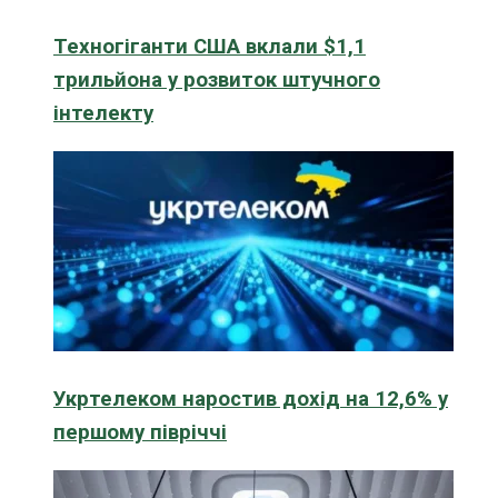
Техногіганти США вклали $1,1
трильйона у розвиток штучного
інтелекту
Укртелеком наростив дохід на 12,6% у
першому півріччі