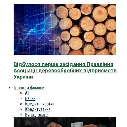
Відбулося перше засідання Правління
Асоціації деревообробних підприємств
України
Гроші та Фінанси
All
Банки
Кредитні картки
Кредитування
Курс долара