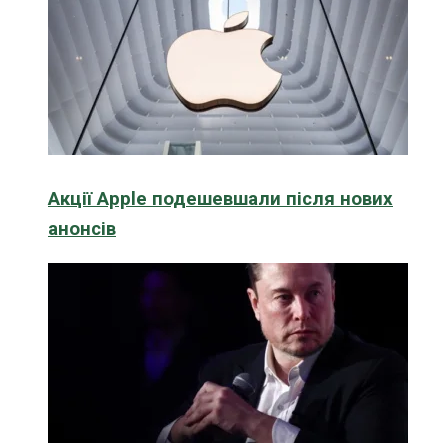
Акції Apple подешевшали після нових
анонсів