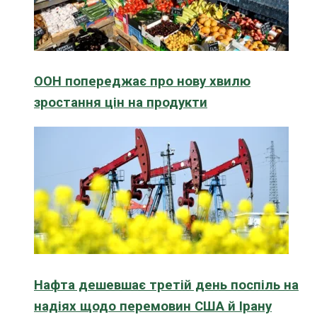
ООН попереджає про нову хвилю
зростання цін на продукти
Нафта дешевшає третій день поспіль на
надіях щодо перемовин США й Ірану