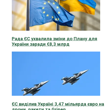
Рада ЄС ухвалила зміни до Плану для
України заради €8,3 млрд
ЄС виділив Україні 3,47 мільярда євро на
дрони, ракети та Gripen