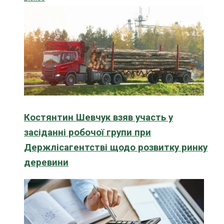
Костянтин Шевчук взяв участь у
засіданні робочої групи при
Держлісагентстві щодо розвитку ринку
деревини