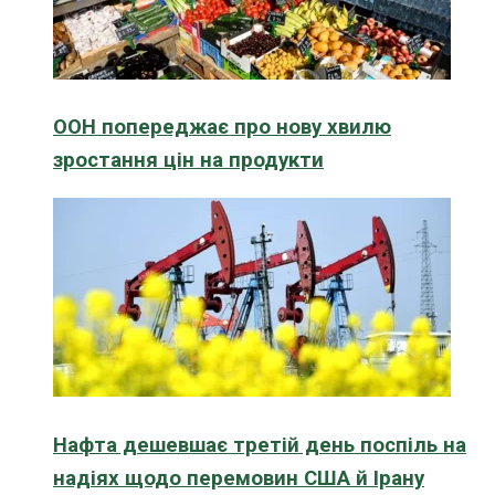
ООН попереджає про нову хвилю
зростання цін на продукти
Нафта дешевшає третій день поспіль на
надіях щодо перемовин США й Ірану