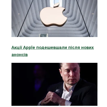
Акції Apple подешевшали після нових
анонсів