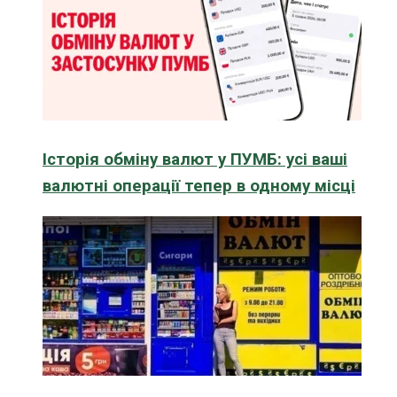
Історія обміну валют у ПУМБ: усі ваші
валютні операції тепер в одному місці