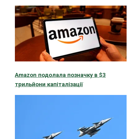
Amazon подолала позначку в $3
трильйони капіталізації