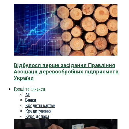
Відбулося перше засідання Правління
Асоціації деревообробних підприємств
України
Гроші та Фінанси
All
Банки
Кредитні картки
Кредитування
Курс долара