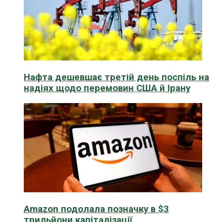
Нафта дешевшає третій день поспіль на
надіях щодо перемовин США й Ірану
Amazon подолала позначку в $3
трильйони капіталізації