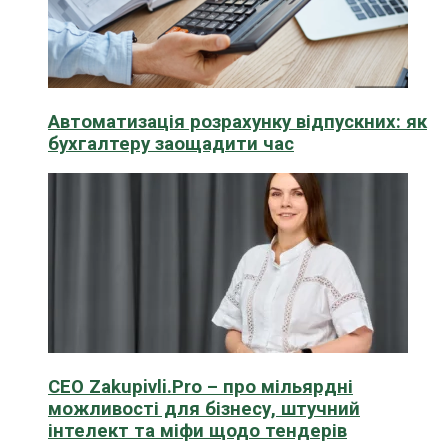
Автоматизація розрахунку відпускних: як
бухгалтеру заощадити час
CEO Zakupivli.Pro – про мільярдні
можливості для бізнесу, штучний
інтелект та міфи щодо тендерів