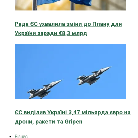
Рада ЄС ухвалила зміни до Плану для
України заради €8,3 млрд
ЄС виділив Україні 3,47 мільярда євро на
дрони, ракети та Gripen
Бізнес