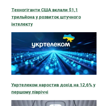
Техногіганти США вклали $1,1
трильйона у розвиток штучного
інтелекту
Укртелеком наростив дохід на 12,6% у
першому півріччі