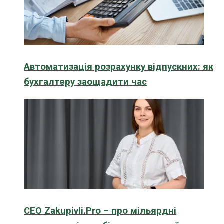
Автоматизація розрахунку відпускних: як
бухгалтеру заощадити час
CEO Zakupivli.Pro – про мільярдні