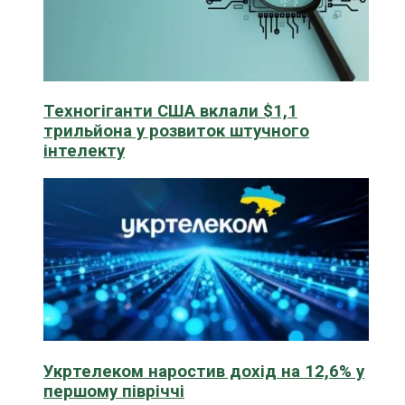
Техногіганти США вклали $1,1
трильйона у розвиток штучного
інтелекту
Укртелеком наростив дохід на 12,6% у
першому півріччі