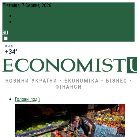
П’ятниця, 7 Серпня, 2026
ПРО НАС
КРЕДИТ ОНЛАЙН
RU
Київ
+34°
НОВИНИ УКРАЇНИ • ЕКОНОМІКА • БІЗНЕС •
ФІНАНСИ
Головні події