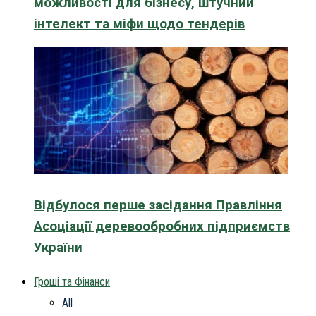
можливості для бізнесу, штучний
інтелект та міфи щодо тендерів
Відбулося перше засідання Правління
Асоціації деревообробних підприємств
України
Гроші та Фінанси
All