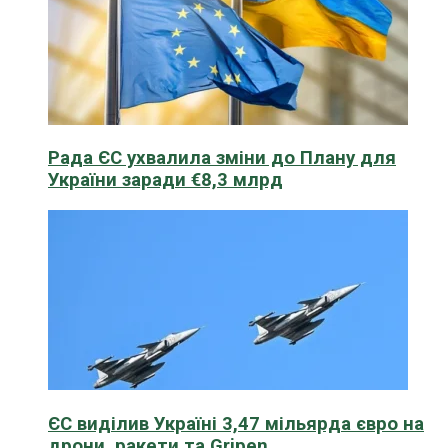
Рада ЄС ухвалила зміни до Плану для
України заради €8,3 млрд
ЄС виділив Україні 3,47 мільярда євро на
дрони, ракети та Gripen