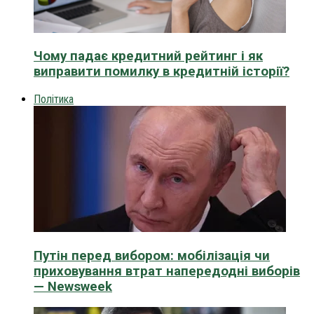
Чому падає кредитний рейтинг і як
виправити помилку в кредитній історії?
Політика
Путін перед вибором: мобілізація чи
приховування втрат напередодні виборів
— Newsweek