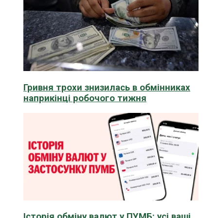
Гривня трохи знизилась в обмінниках
наприкінці робочого тижня
Історія обміну валют у ПУМБ: усі ваші