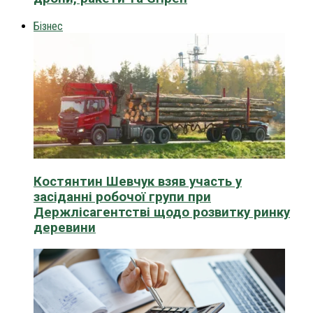
Бізнес
Костянтин Шевчук взяв участь у
засіданні робочої групи при
Держлісагентстві щодо розвитку ринку
деревини