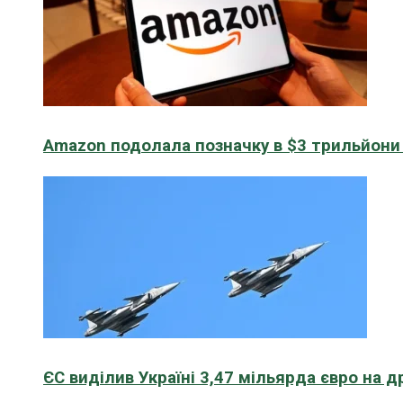
Amazon подолала позначку в $3 трильйони к
ЄС виділив Україні 3,47 мільярда євро на д