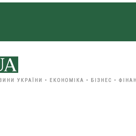
ВИНИ УКРАЇНИ • ЕКОНОМІКА • БІЗНЕС • ФІНА