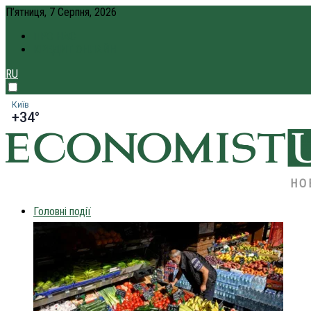
П’ятниця, 7 Серпня, 2026
ПРО НАС
КРЕДИТ ОНЛАЙН
RU
Київ
+34°
НО
Головні події