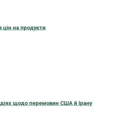
 цін на продукти
адіях щодо перемовин США й Ірану