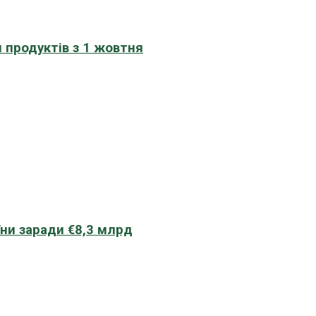
 продуктів з 1 жовтня
їни заради €8,3 млрд