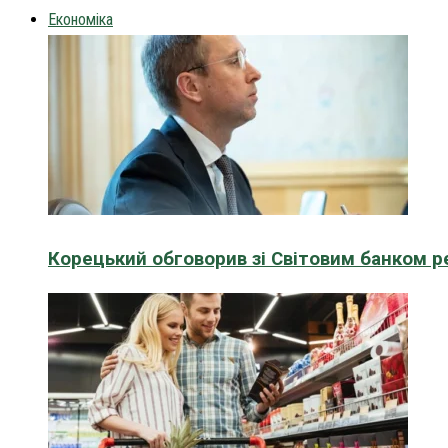
Економіка
Корецький обговорив зі Світовим банком р