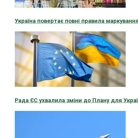
Україна повертає повні правила маркування
Рада ЄС ухвалила зміни до Плану для Укра