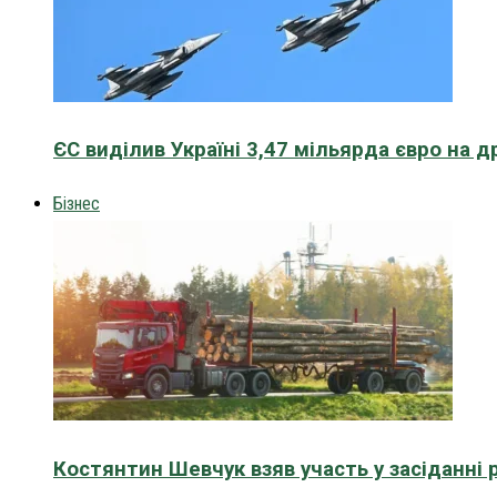
ЄС виділив Україні 3,47 мільярда євро на д
Бізнес
Костянтин Шевчук взяв участь у засіданні