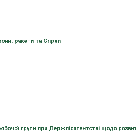
рони, ракети та Gripen
 робочої групи при Держлісагентстві щодо розви