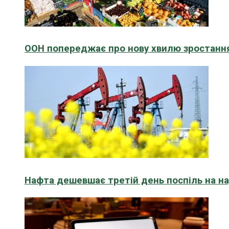
ООН попереджає про нову хвилю зростання
Нафта дешевшає третій день поспіль на н