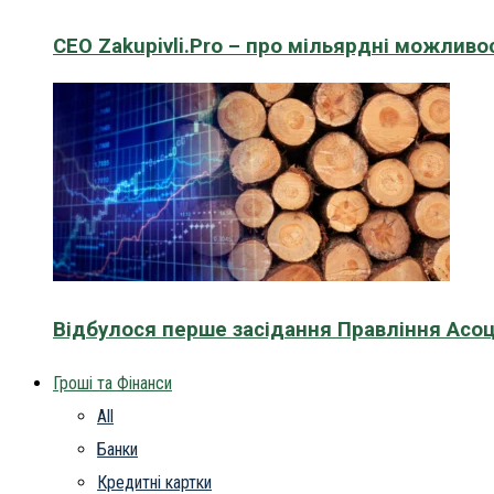
CEO Zakupivli.Pro – про мільярдні можливо
Відбулося перше засідання Правління Асоц
Гроші та Фінанси
All
Банки
Кредитні картки