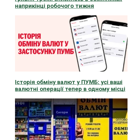
наприкінці робочого тижня
Історія обміну валют у ПУМБ: усі ваші
валютні операції тепер в одному місці