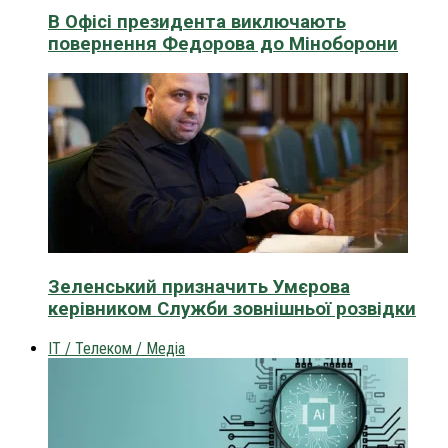
В Офісі президента виключають
повернення Федорова до Міноборони
Зеленський призначить Умєрова
керівником Служби зовнішньої розвідки
IT / Телеком / Медіа