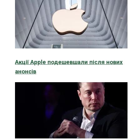
Акції Apple подешевшали після нових
анонсів