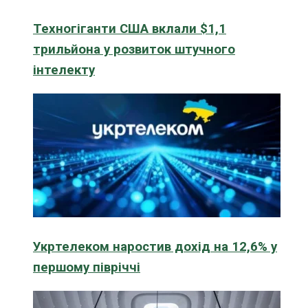
Техногіганти США вклали $1,1
трильйона у розвиток штучного
інтелекту
Укртелеком наростив дохід на 12,6% у
першому півріччі