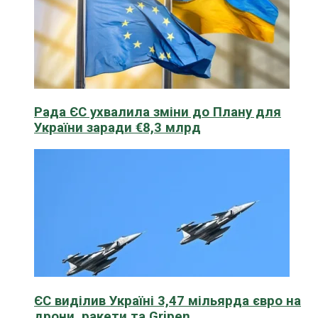
Рада ЄС ухвалила зміни до Плану для
України заради €8,3 млрд
ЄС виділив Україні 3,47 мільярда євро на
дрони, ракети та Gripen