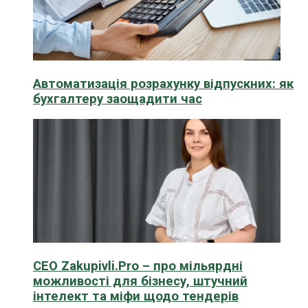
Автоматизація розрахунку відпускних: як
бухгалтеру заощадити час
CEO Zakupivli.Pro – про мільярдні
можливості для бізнесу, штучний
інтелект та міфи щодо тендерів