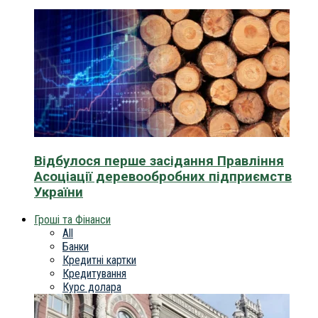
Відбулося перше засідання Правління
Асоціації деревообробних підприємств
України
Гроші та Фінанси
All
Банки
Кредитні картки
Кредитування
Курс долара