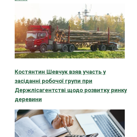
Костянтин Шевчук взяв участь у
засіданні робочої групи при
Держлісагентстві щодо розвитку ринку
деревини