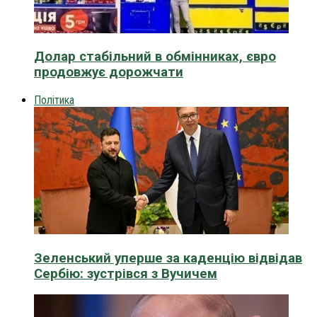
Долар стабільний в обмінниках, євро
продовжує дорожчати
Політика
Зеленський уперше за каденцію відвідав
Сербію: зустрівся з Вучичем