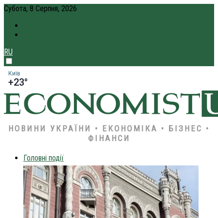
Субота, 8 Серпня, 2026
ПРО НАС
КРЕДИТ ОНЛАЙН
RU
Київ
+23°
НОВИНИ УКРАЇНИ • ЕКОНОМІКА • БІЗНЕС •
ФІНАНСИ
Головні події