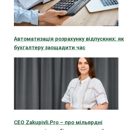
Автоматизація розрахунку відпускних: як
бухгалтеру заощадити час
CEO Zakupivli.Pro – про мільярдні