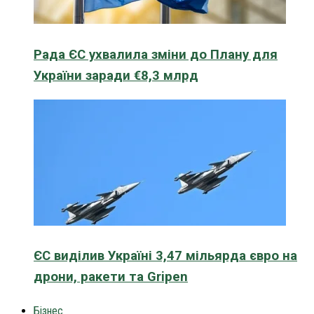
Рада ЄС ухвалила зміни до Плану для
України заради €8,3 млрд
ЄС виділив Україні 3,47 мільярда євро на
дрони, ракети та Gripen
Бізнес