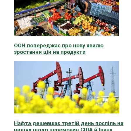
ООН попереджає про нову хвилю
зростання цін на продукти
Нафта дешевшає третій день поспіль на
надіях щодо перемовин США й Ірану