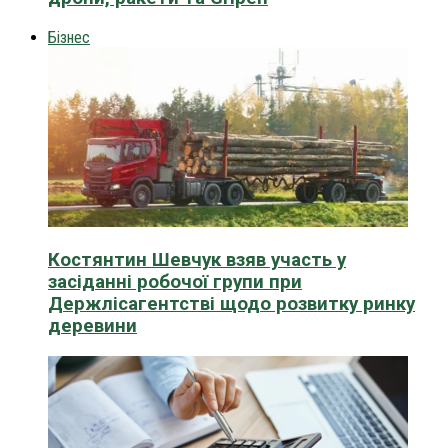
Бізнес
Костянтин Шевчук взяв участь у
засіданні робочої групи при
Держлісагентстві щодо розвитку ринку
деревини