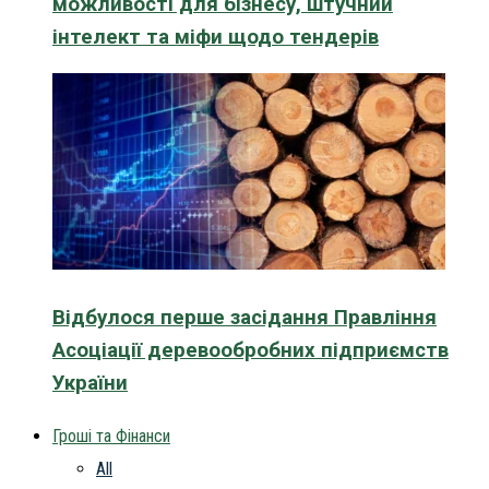
можливості для бізнесу, штучний
інтелект та міфи щодо тендерів
Відбулося перше засідання Правління
Асоціації деревообробних підприємств
України
Гроші та Фінанси
All