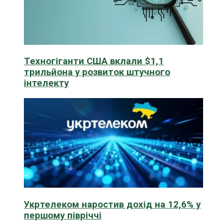
Техногіганти США вклали $1,1
трильйона у розвиток штучного
інтелекту
Укртелеком наростив дохід на 12,6% у
першому півріччі