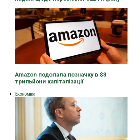
Amazon подолала позначку в $3
трильйони капіталізації
Економіка