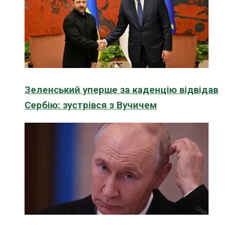
Зеленський уперше за каденцію відвідав
Сербію: зустрівся з Вучичем