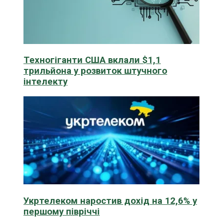
Техногіганти США вклали $1,1
трильйона у розвиток штучного
інтелекту
Укртелеком наростив дохід на 12,6% у
першому півріччі