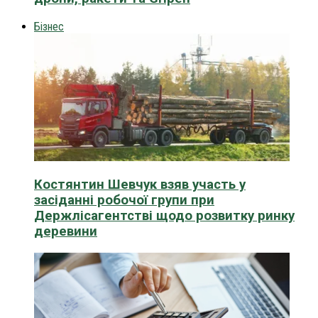
Бізнес
Костянтин Шевчук взяв участь у
засіданні робочої групи при
Держлісагентстві щодо розвитку ринку
деревини