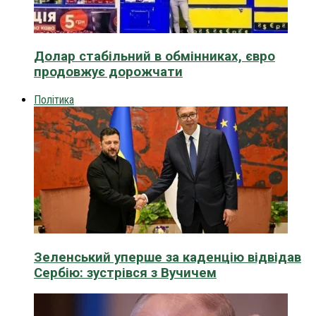
Долар стабільний в обмінниках, євро
продовжує дорожчати
Політика
Зеленський уперше за каденцію відвідав
Сербію: зустрівся з Вучичем