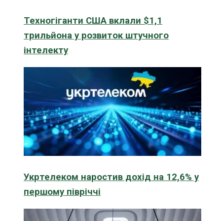
Техногіганти США вклали $1,1
трильйона у розвиток штучного
інтелекту
Укртелеком наростив дохід на 12,6% у
першому півріччі