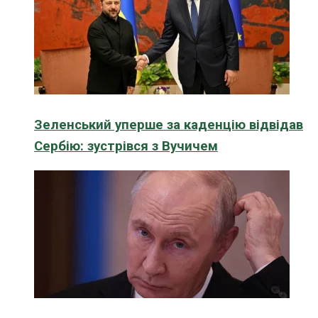
Зеленський уперше за каденцію відвідав
Сербію: зустрівся з Вучичем