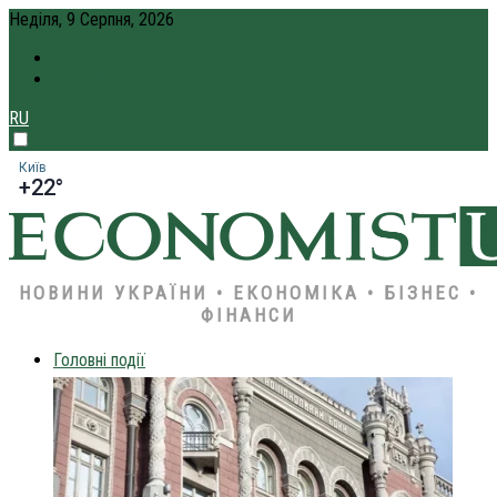
Неділя, 9 Серпня, 2026
ПРО НАС
КРЕДИТ ОНЛАЙН
RU
Київ
+22°
НОВИНИ УКРАЇНИ • ЕКОНОМІКА • БІЗНЕС •
ФІНАНСИ
Головні події