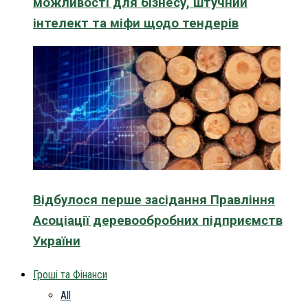
можливості для бізнесу, штучний
інтелект та міфи щодо тендерів
Відбулося перше засідання Правління
Асоціації деревообробних підприємств
України
Гроші та Фінанси
All