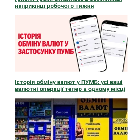
наприкінці робочого тижня
Історія обміну валют у ПУМБ: усі ваші
валютні операції тепер в одному місці