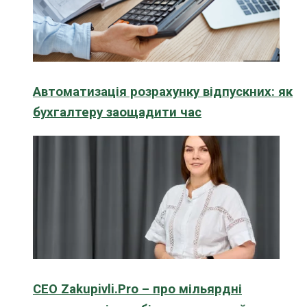
Автоматизація розрахунку відпускних: як
бухгалтеру заощадити час
CEO Zakupivli.Pro – про мільярдні