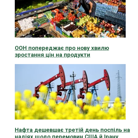
ООН попереджає про нову хвилю
зростання цін на продукти
Нафта дешевшає третій день поспіль на
надіях щодо перемовин США й Ірану