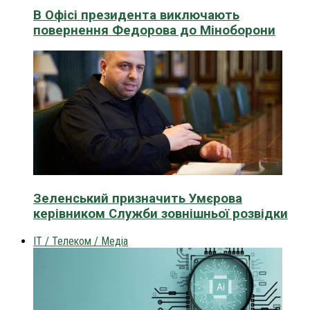
В Офісі президента виключають
повернення Федорова до Міноборони
Зеленський призначить Умєрова
керівником Служби зовнішньої розвідки
IT / Телеком / Медіа