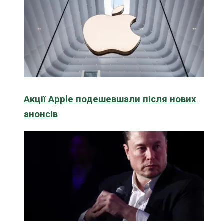
Акції Apple подешевшали після нових
анонсів