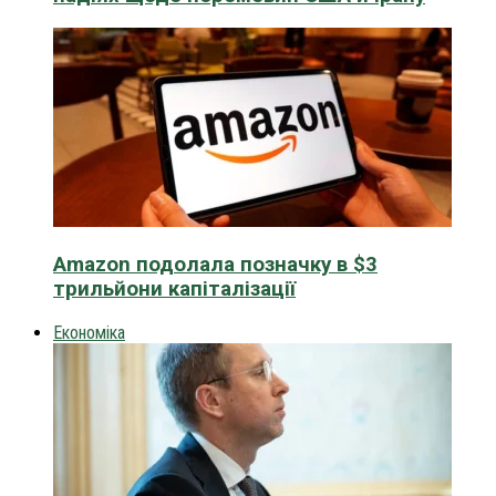
Amazon подолала позначку в $3
трильйони капіталізації
Економіка