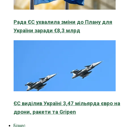
Рада ЄС ухвалила зміни до Плану для
України заради €8,3 млрд
ЄС виділив Україні 3,47 мільярда євро на
дрони, ракети та Gripen
Бізнес