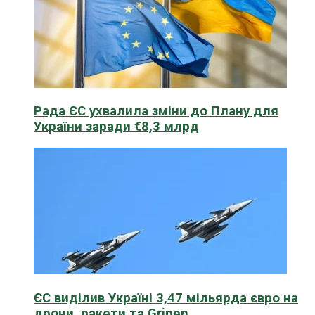
Рада ЄС ухвалила зміни до Плану для
України заради €8,3 млрд
ЄС виділив Україні 3,47 мільярда євро на
дрони, ракети та Gripen