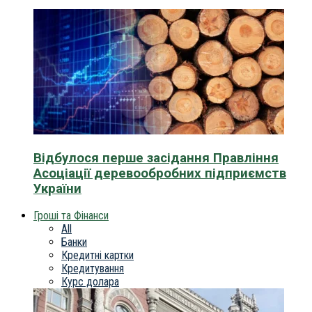
Відбулося перше засідання Правління
Асоціації деревообробних підприємств
України
Гроші та Фінанси
All
Банки
Кредитні картки
Кредитування
Курс долара