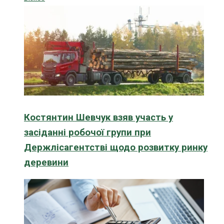
Костянтин Шевчук взяв участь у
засіданні робочої групи при
Держлісагентстві щодо розвитку ринку
деревини