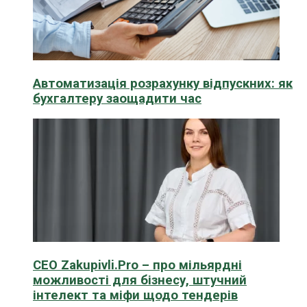
Автоматизація розрахунку відпускних: як
бухгалтеру заощадити час
CEO Zakupivli.Pro – про мільярдні
можливості для бізнесу, штучний
інтелект та міфи щодо тендерів