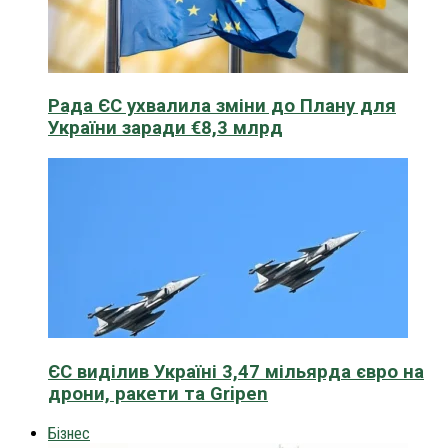
Рада ЄС ухвалила зміни до Плану для
України заради €8,3 млрд
ЄС виділив Україні 3,47 мільярда євро на
дрони, ракети та Gripen
Бізнес