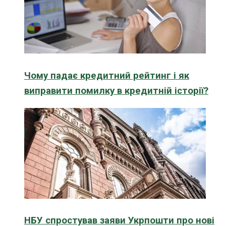
Чому падає кредитний рейтинг і як
виправити помилку в кредитній історії?
НБУ спростував заяви Укрпошти про нові