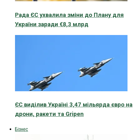
Рада ЄС ухвалила зміни до Плану для
України заради €8,3 млрд
ЄС виділив Україні 3,47 мільярда євро на
дрони, ракети та Gripen
Бізнес