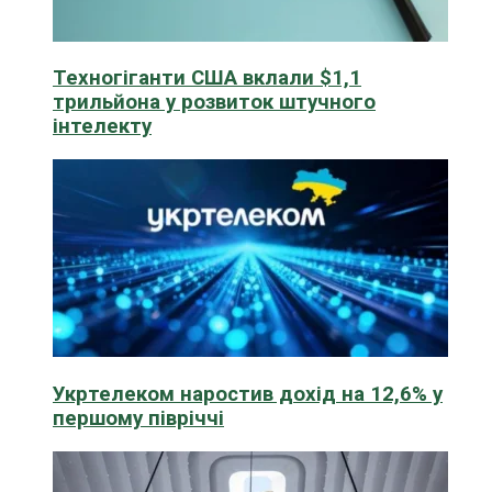
Техногіганти США вклали $1,1
трильйона у розвиток штучного
інтелекту
Укртелеком наростив дохід на 12,6% у
першому півріччі