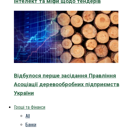
інтелект та міфи щодо тендерів
Відбулося перше засідання Правління
Асоціації деревообробних підприємств
України
Гроші та Фінанси
All
Банки