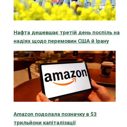
Нафта дешевшає третій день поспіль на
надіях щодо перемовин США й Ірану
Amazon подолала позначку в $3
трильйони капіталізації