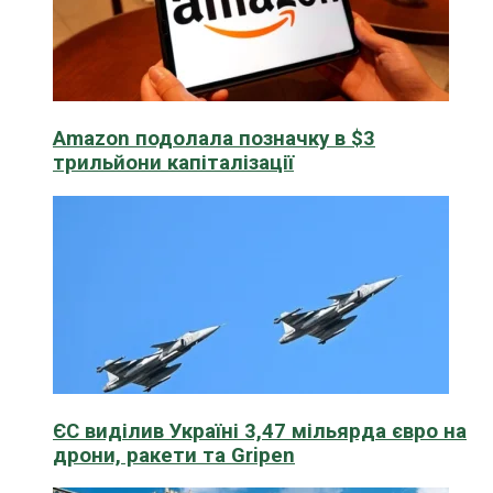
Amazon подолала позначку в $3
трильйони капіталізації
ЄС виділив Україні 3,47 мільярда євро на
дрони, ракети та Gripen