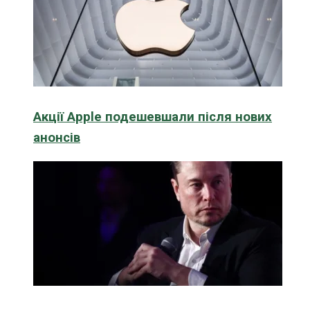
Акції Apple подешевшали після нових
анонсів