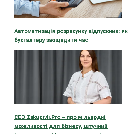
Автоматизація розрахунку відпускних: як
бухгалтеру заощадити час
CEO Zakupivli.Pro – про мільярдні
можливості для бізнесу, штучний