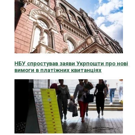
НБУ спростував заяви Укрпошти про нові
вимоги в платіжних квитанціях