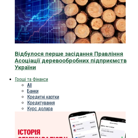
Відбулося перше засідання Правління
Асоціації деревообробних підприємств
України
Гроші та Фінанси
All
Банки
Кредитні картки
Кредитування
Курс долара