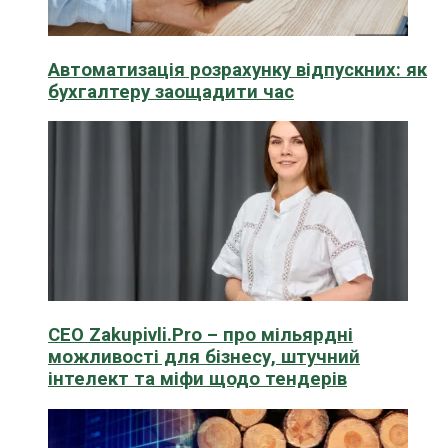
Автоматизація розрахунку відпускних: як
бухгалтеру заощадити час
CEO Zakupivli.Pro – про мільярдні
можливості для бізнесу, штучний
інтелект та міфи щодо тендерів