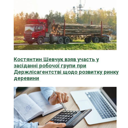
Костянтин Шевчук взяв участь у
засіданні робочої групи при
Держлісагентстві щодо розвитку ринку
деревини