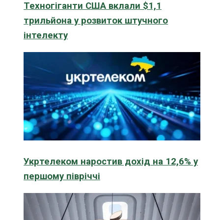
Техногіганти США вклали $1,1
трильйона у розвиток штучного
інтелекту
Укртелеком наростив дохід на 12,6% у
першому півріччі