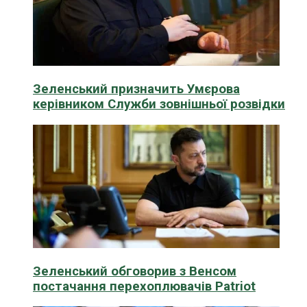
Зеленський призначить Умєрова
керівником Служби зовнішньої розвідки
Зеленський обговорив з Венсом
постачання перехоплювачів Patriot