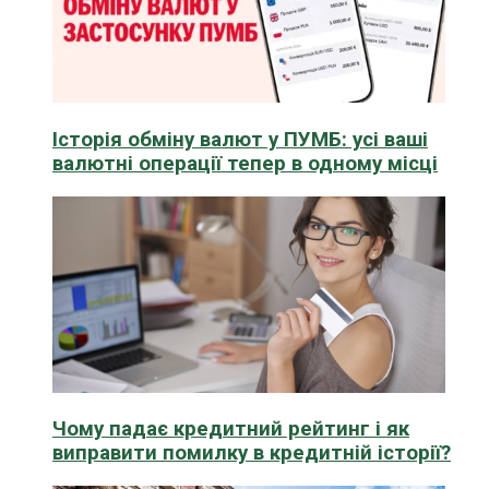
Історія обміну валют у ПУМБ: усі ваші
валютні операції тепер в одному місці
Чому падає кредитний рейтинг і як
виправити помилку в кредитній історії?