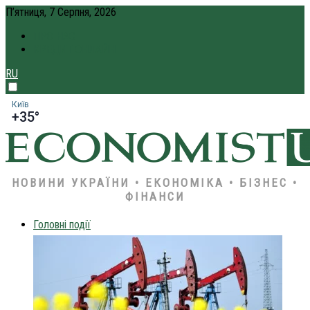
П’ятниця, 7 Серпня, 2026
ПРО НАС
КРЕДИТ ОНЛАЙН
RU
Київ
+35°
НОВИНИ УКРАЇНИ • ЕКОНОМІКА • БІЗНЕС •
ФІНАНСИ
Головні події