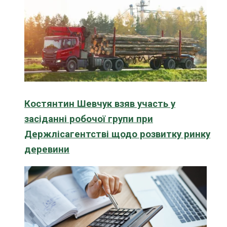
Костянтин Шевчук взяв участь у
засіданні робочої групи при
Держлісагентстві щодо розвитку ринку
деревини