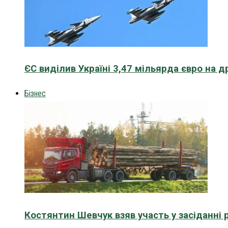
ЄС виділив Україні 3,47 мільярда євро на д
Бізнес
Костянтин Шевчук взяв участь у засіданні