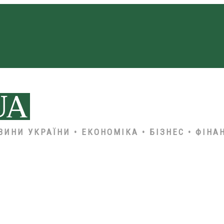
ВИНИ УКРАЇНИ • ЕКОНОМІКА • БІЗНЕС • ФІНА