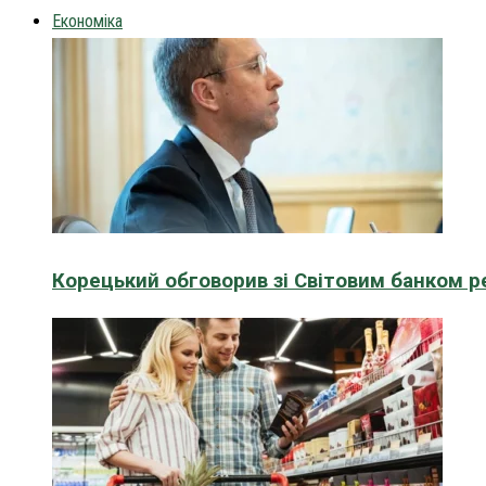
Економіка
Корецький обговорив зі Світовим банком р