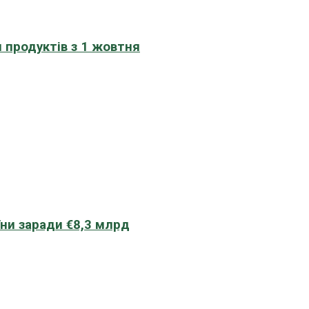
 продуктів з 1 жовтня
їни заради €8,3 млрд