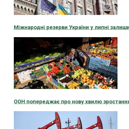
Міжнародні резерви України у липні зали
ООН попереджає про нову хвилю зростання