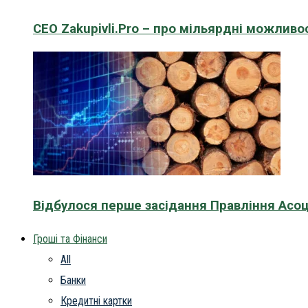
CEO Zakupivli.Pro – про мільярдні можливо
Відбулося перше засідання Правління Асоц
Гроші та Фінанси
All
Банки
Кредитні картки