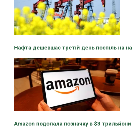
Нафта дешевшає третій день поспіль на н
Amazon подолала позначку в $3 трильйони к