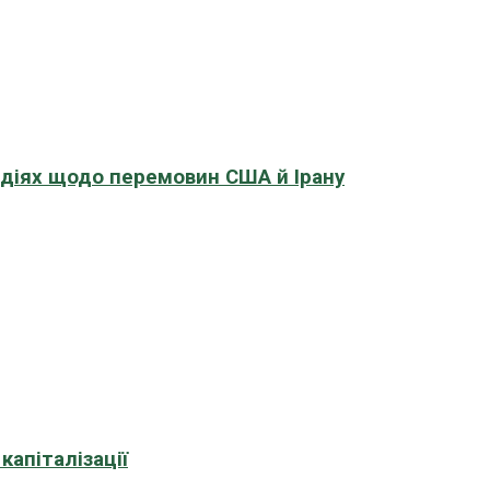
адіях щодо перемовин США й Ірану
апіталізації