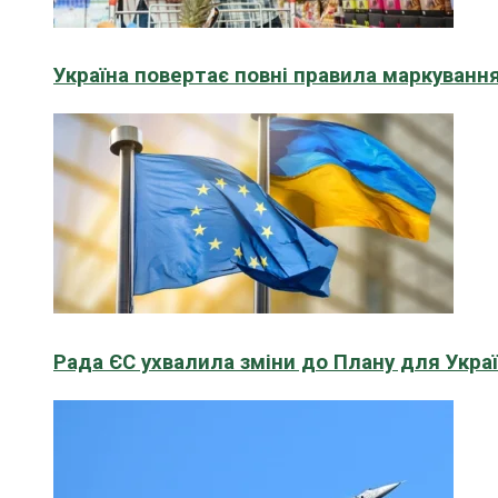
Україна повертає повні правила маркування
Рада ЄС ухвалила зміни до Плану для Укра