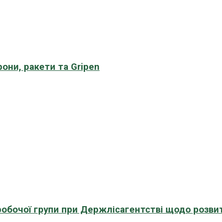
рони, ракети та Gripen
 робочої групи при Держлісагентстві щодо розви