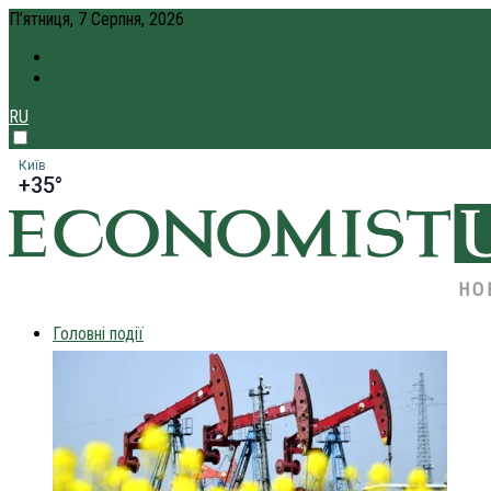
П’ятниця, 7 Серпня, 2026
ПРО НАС
КРЕДИТ ОНЛАЙН
RU
Київ
+35°
НО
Головні події