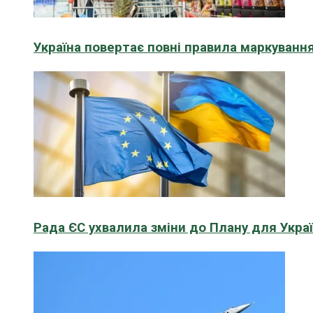
Україна повертає повні правила маркування
Рада ЄС ухвалила зміни до Плану для Укра