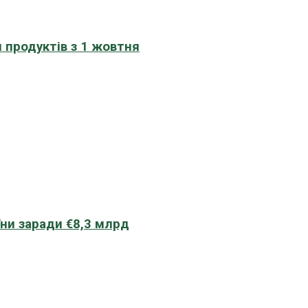
 продуктів з 1 жовтня
їни заради €8,3 млрд