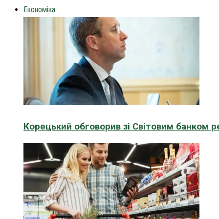
Економіка
Корецький обговорив зі Світовим банком р