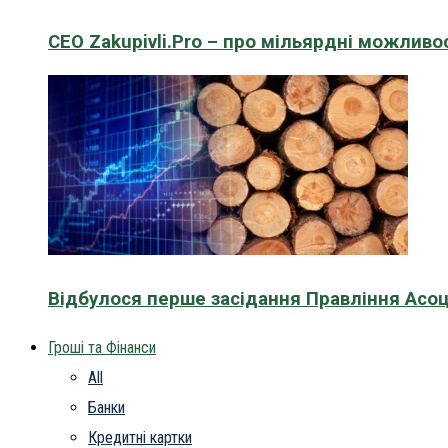
CEO Zakupivli.Pro – про мільярдні можливо
Відбулося перше засідання Правління Асоц
Гроші та Фінанси
All
Банки
Кредитні картки