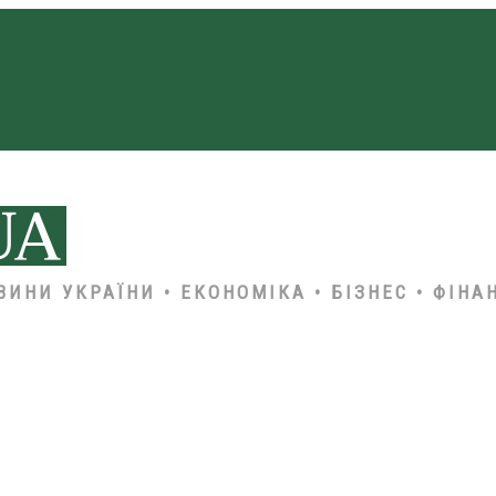
ВИНИ УКРАЇНИ • ЕКОНОМІКА • БІЗНЕС • ФІНА