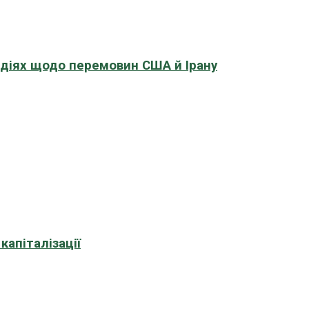
адіях щодо перемовин США й Ірану
апіталізації