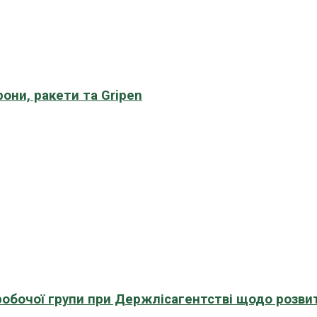
рони, ракети та Gripen
 робочої групи при Держлісагентстві щодо розви