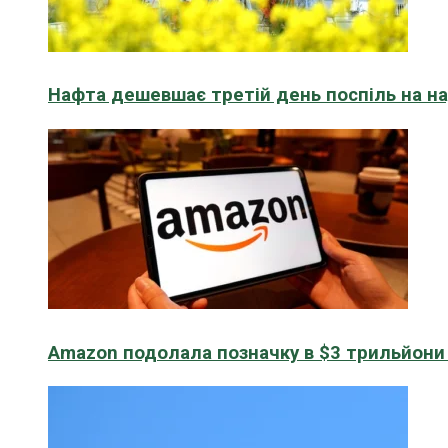
Нафта дешевшає третій день поспіль на н
Amazon подолала позначку в $3 трильйони к