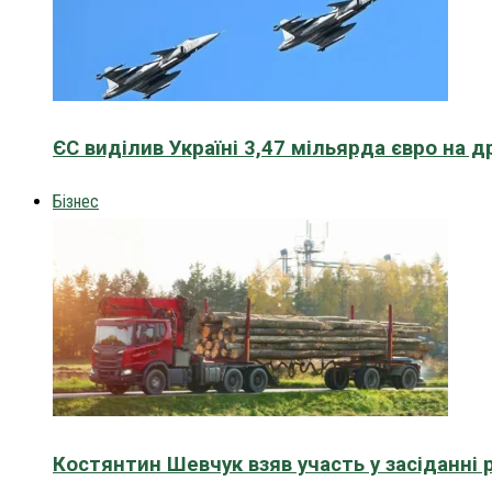
ЄС виділив Україні 3,47 мільярда євро на д
Бізнес
Костянтин Шевчук взяв участь у засіданні