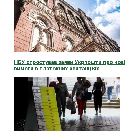
НБУ спростував заяви Укрпошти про нові
вимоги в платіжних квитанціях