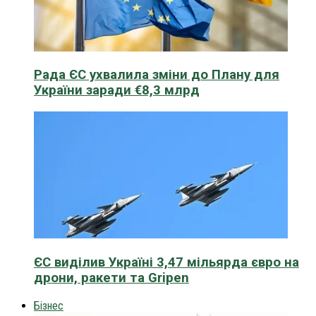
Рада ЄС ухвалила зміни до Плану для
України заради €8,3 млрд
ЄС виділив Україні 3,47 мільярда євро на
дрони, ракети та Gripen
Бізнес