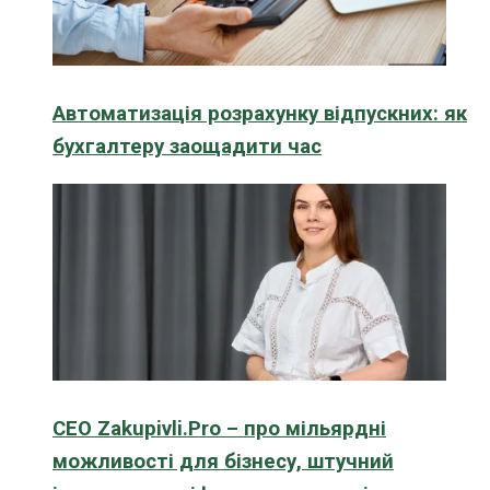
Автоматизація розрахунку відпускних: як
бухгалтеру заощадити час
CEO Zakupivli.Pro – про мільярдні
можливості для бізнесу, штучний