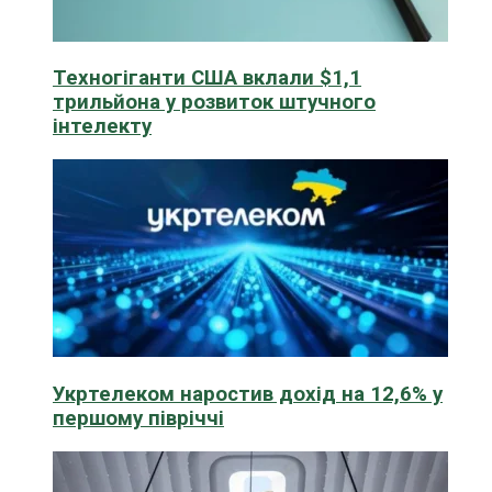
Техногіганти США вклали $1,1
трильйона у розвиток штучного
інтелекту
Укртелеком наростив дохід на 12,6% у
першому півріччі