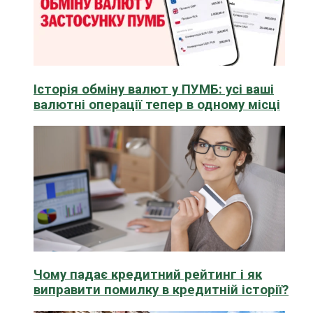
Історія обміну валют у ПУМБ: усі ваші
валютні операції тепер в одному місці
Чому падає кредитний рейтинг і як
виправити помилку в кредитній історії?