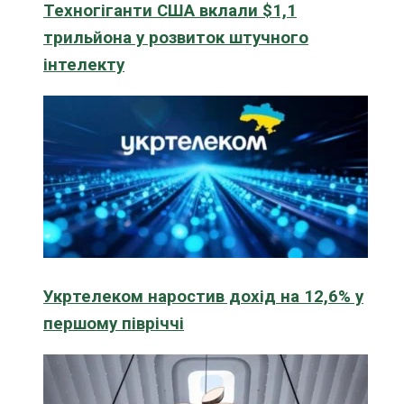
Техногіганти США вклали $1,1
трильйона у розвиток штучного
інтелекту
Укртелеком наростив дохід на 12,6% у
першому півріччі