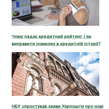
Чому падає кредитний рейтинг і як
виправити помилку в кредитній історії?
НБУ спростував заяви Укрпошти про нові