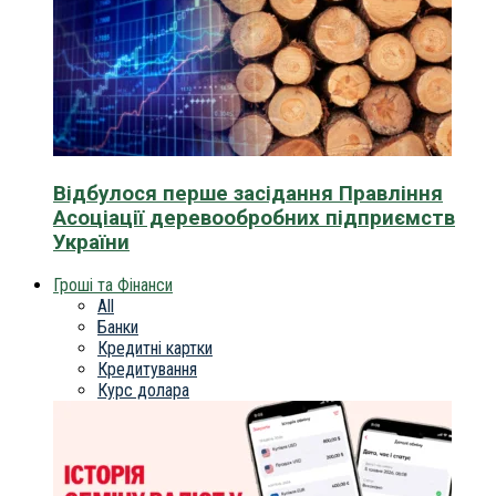
Відбулося перше засідання Правління
Асоціації деревообробних підприємств
України
Гроші та Фінанси
All
Банки
Кредитні картки
Кредитування
Курс долара