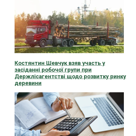
Костянтин Шевчук взяв участь у
засіданні робочої групи при
Держлісагентстві щодо розвитку ринку
деревини