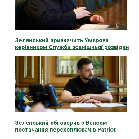
Зеленський призначить Умєрова
керівником Служби зовнішньої розвідки
Зеленський обговорив з Венсом
постачання перехоплювачів Patriot