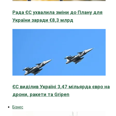
Рада ЄС ухвалила зміни до Плану для
України заради €8,3 млрд
ЄС виділив Україні 3,47 мільярда євро на
дрони, ракети та Gripen
Бізнес