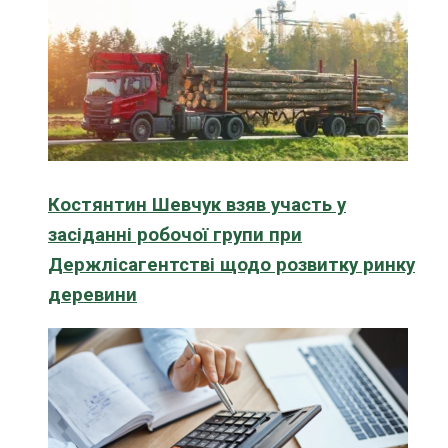
Костянтин Шевчук взяв участь у
засіданні робочої групи при
Держлісагентстві щодо розвитку ринку
деревини