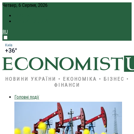
Четвер, 6 Серпня, 2026
ПРО НАС
КРЕДИТ ОНЛАЙН
RU
Київ
+36°
НОВИНИ УКРАЇНИ • ЕКОНОМІКА • БІЗНЕС •
ФІНАНСИ
Головні події