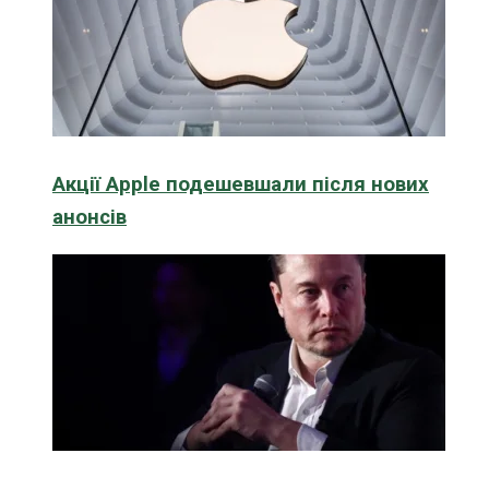
Акції Apple подешевшали після нових
анонсів