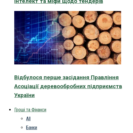
інтелект та міфи щодо тендерів
Відбулося перше засідання Правління
Асоціації деревообробних підприємств
України
Гроші та Фінанси
All
Банки