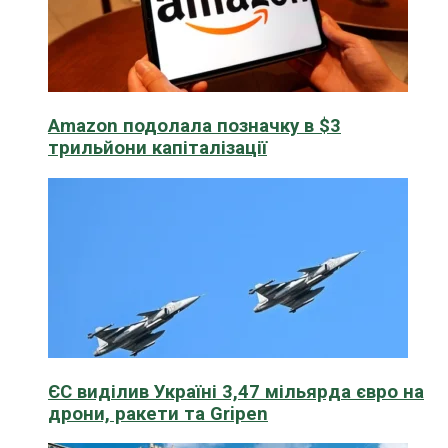
Amazon подолала позначку в $3
трильйони капіталізації
ЄС виділив Україні 3,47 мільярда євро на
дрони, ракети та Gripen