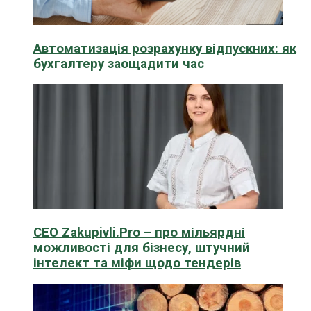
Автоматизація розрахунку відпускних: як
бухгалтеру заощадити час
CEO Zakupivli.Pro – про мільярдні
можливості для бізнесу, штучний
інтелект та міфи щодо тендерів