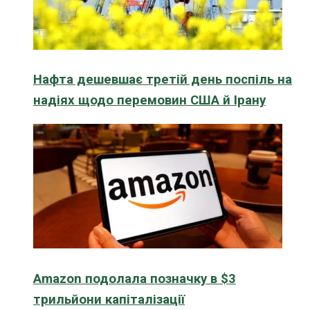
Нафта дешевшає третій день поспіль на
надіях щодо перемовин США й Ірану
Amazon подолала позначку в $3
трильйони капіталізації