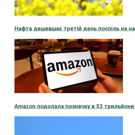
Нафта дешевшає третій день поспіль на н
Amazon подолала позначку в $3 трильйони к