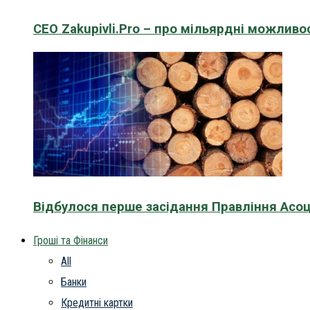
CEO Zakupivli.Pro – про мільярдні можливо
Відбулося перше засідання Правління Асоц
Гроші та Фінанси
All
Банки
Кредитні картки