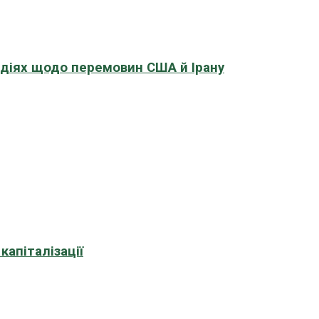
адіях щодо перемовин США й Ірану
апіталізації