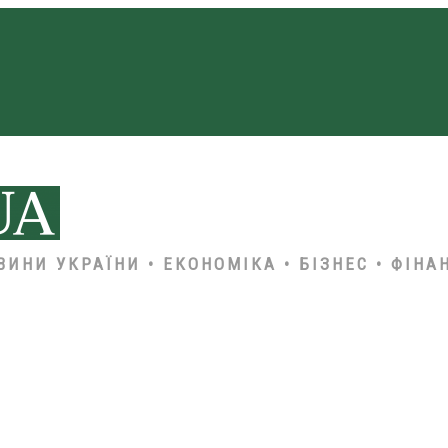
ВИНИ УКРАЇНИ • ЕКОНОМІКА • БІЗНЕС • ФІНА