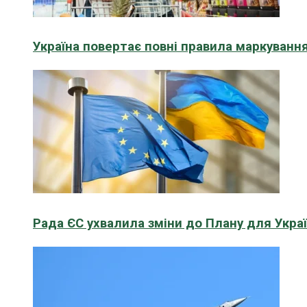
Україна повертає повні правила маркування
Рада ЄС ухвалила зміни до Плану для Укра