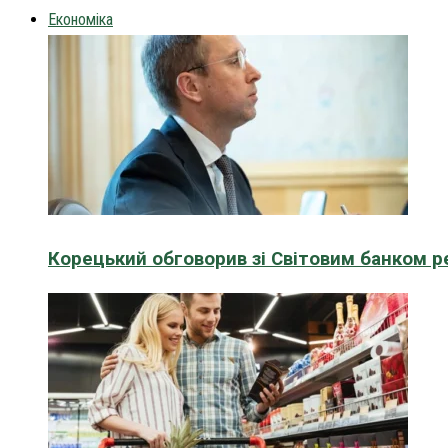
Економіка
Корецький обговорив зі Світовим банком р