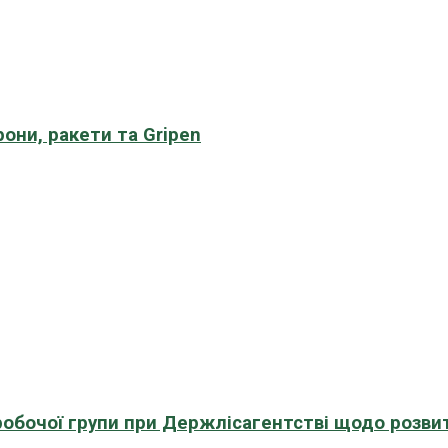
рони, ракети та Gripen
 робочої групи при Держлісагентстві щодо розви