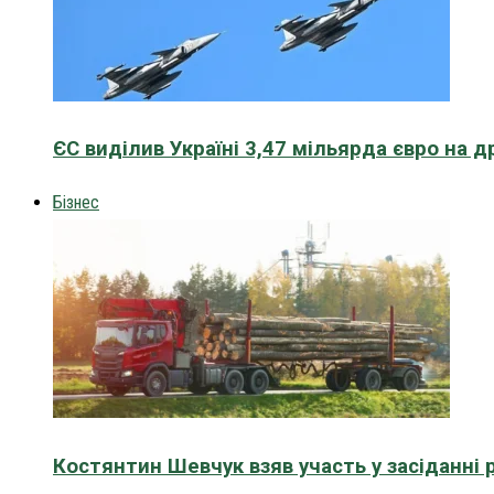
ЄС виділив Україні 3,47 мільярда євро на д
Бізнес
Костянтин Шевчук взяв участь у засіданні