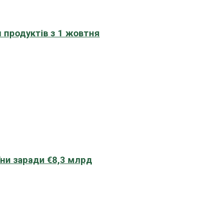
 продуктів з 1 жовтня
їни заради €8,3 млрд