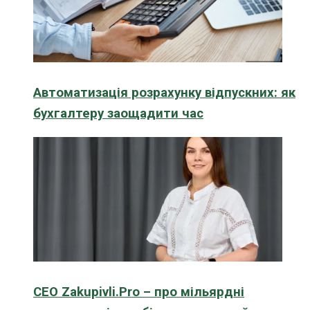
Автоматизація розрахунку відпускних: як
бухгалтеру заощадити час
CEO Zakupivli.Pro – про мільярдні