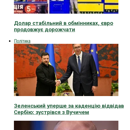
Долар стабільний в обмінниках, євро
продовжує дорожчати
Політика
Зеленський уперше за каденцію відвідав
Сербію: зустрівся з Вучичем