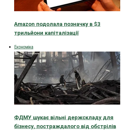
Amazon подолала позначку в $3
трильйони капіталізації
Економіка
ФДМУ шукає вільні держскладу для
бізнесу, постраждалого від обстрілів