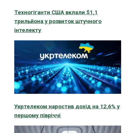
Техногіганти США вклали $1,1
трильйона у розвиток штучного
інтелекту
Укртелеком наростив дохід на 12,6% у
першому півріччі