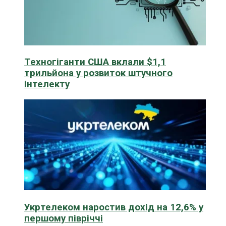
Техногіганти США вклали $1,1
трильйона у розвиток штучного
інтелекту
Укртелеком наростив дохід на 12,6% у
першому півріччі