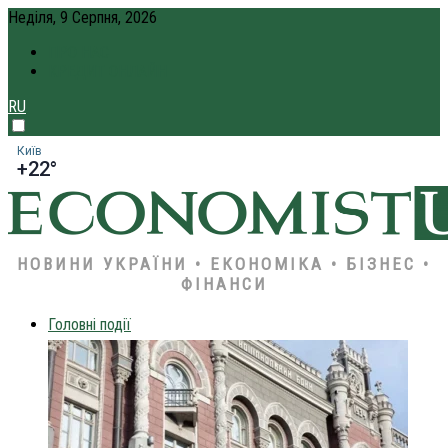
Неділя, 9 Серпня, 2026
ПРО НАС
КРЕДИТ ОНЛАЙН
RU
Київ
+22°
НОВИНИ УКРАЇНИ • ЕКОНОМІКА • БІЗНЕС •
ФІНАНСИ
Головні події