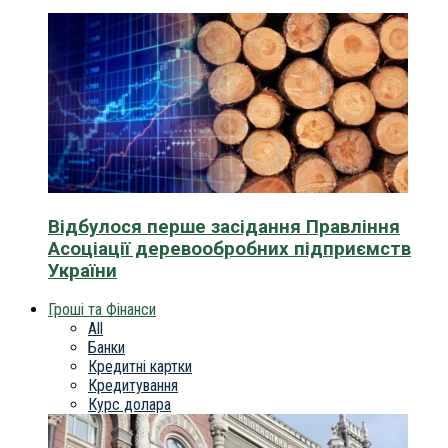
Відбулося перше засідання Правління
Асоціації деревообробних підприємств
України
Гроші та Фінанси
All
Банки
Кредитні картки
Кредитування
Курс долара