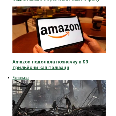
Amazon подолала позначку в $3
трильйони капіталізації
Економіка