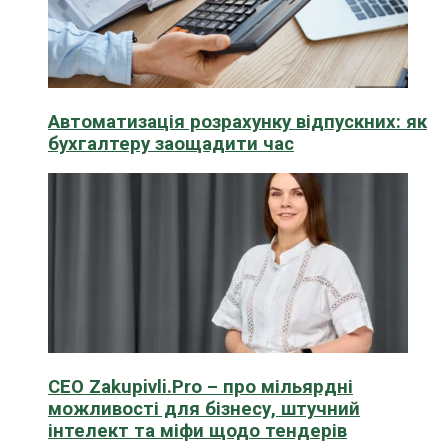
Автоматизація розрахунку відпускних: як
бухгалтеру заощадити час
CEO Zakupivli.Pro – про мільярдні
можливості для бізнесу, штучний
інтелект та міфи щодо тендерів