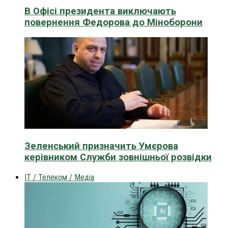
В Офісі президента виключають
повернення Федорова до Міноборони
Зеленський призначить Умєрова
керівником Служби зовнішньої розвідки
IT / Телеком / Медіа