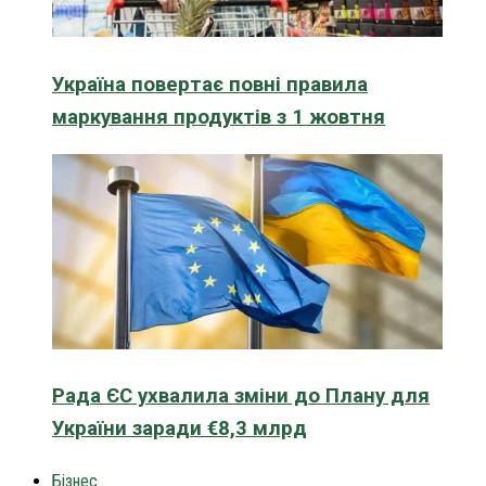
Україна повертає повні правила
маркування продуктів з 1 жовтня
Рада ЄС ухвалила зміни до Плану для
України заради €8,3 млрд
Бізнес