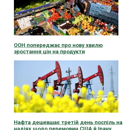
ООН попереджає про нову хвилю
зростання цін на продукти
Нафта дешевшає третій день поспіль на
надіях щодо перемовин США й Ірану