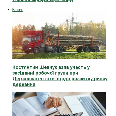
Бізнес
Костянтин Шевчук взяв участь у
засіданні робочої групи при
Держлісагентстві щодо розвитку ринку
деревини