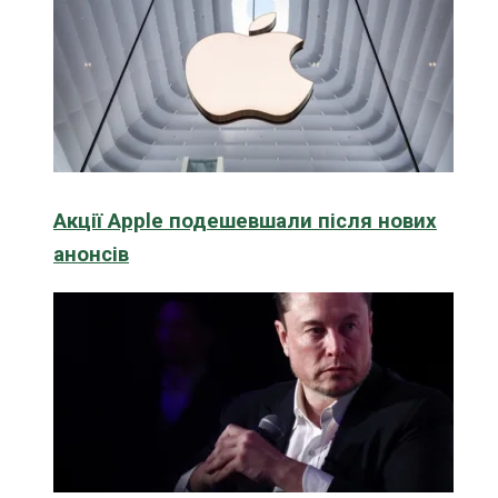
Акції Apple подешевшали після нових
анонсів