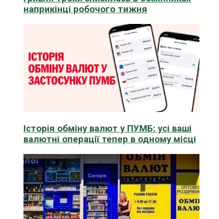
наприкінці робочого тижня
Історія обміну валют у ПУМБ: усі ваші
валютні операції тепер в одному місці