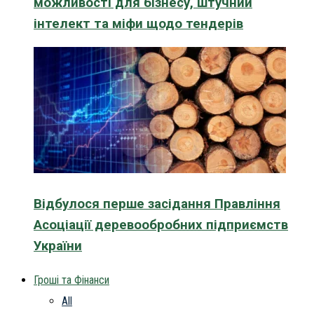
можливості для бізнесу, штучний
інтелект та міфи щодо тендерів
Відбулося перше засідання Правління
Асоціації деревообробних підприємств
України
Гроші та Фінанси
All