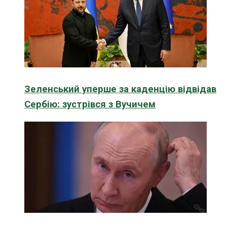
Зеленський уперше за каденцію відвідав
Сербію: зустрівся з Вучичем