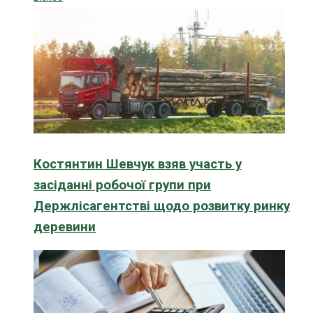
Костянтин Шевчук взяв участь у
засіданні робочої групи при
Держлісагентстві щодо розвитку ринку
деревини