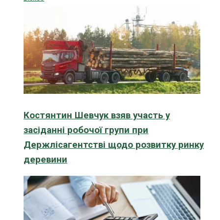
Костянтин Шевчук взяв участь у
засіданні робочої групи при
Держлісагентстві щодо розвитку ринку
деревини