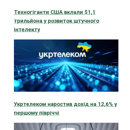
Техногіганти США вклали $1,1
трильйона у розвиток штучного
інтелекту
Укртелеком наростив дохід на 12,6% у
першому півріччі