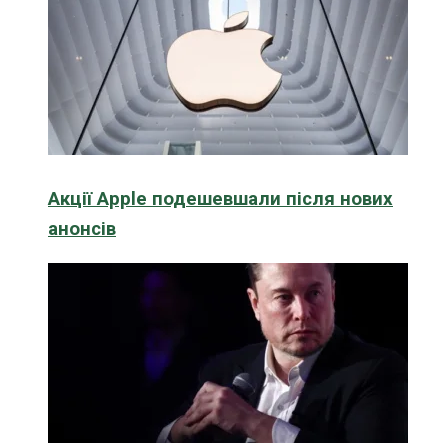
Акції Apple подешевшали після нових
анонсів