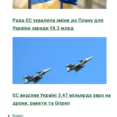
Рада ЄС ухвалила зміни до Плану для
України заради €8,3 млрд
ЄС виділив Україні 3,47 мільярда євро на
дрони, ракети та Gripen
Бізнес