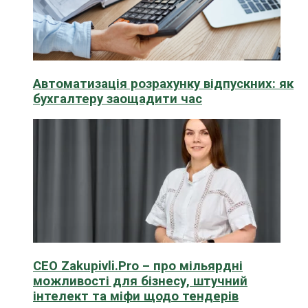
Автоматизація розрахунку відпускних: як
бухгалтеру заощадити час
CEO Zakupivli.Pro – про мільярдні
можливості для бізнесу, штучний
інтелект та міфи щодо тендерів