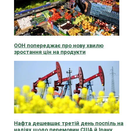
ООН попереджає про нову хвилю
зростання цін на продукти
Нафта дешевшає третій день поспіль на
надіях щодо перемовин США й Ірану