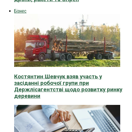
Бізнес
Костянтин Шевчук взяв участь у
засіданні робочої групи при
Держлісагентстві щодо розвитку ринку
деревини