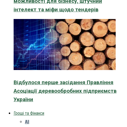
можливості для бізнесу, штучний
інтелект та міфи щодо тендерів
Відбулося перше засідання Правління
Асоціації деревообробних підприємств
України
Гроші та Фінанси
All