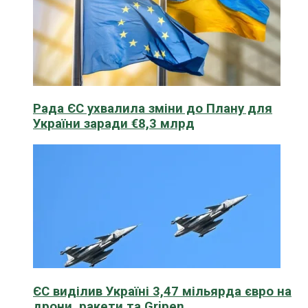
Рада ЄС ухвалила зміни до Плану для
України заради €8,3 млрд
ЄС виділив Україні 3,47 мільярда євро на
дрони, ракети та Gripen