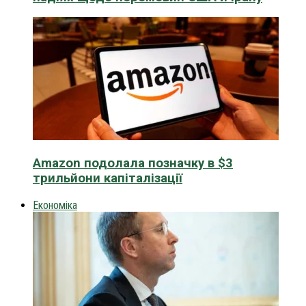
Amazon подолала позначку в $3
трильйони капіталізації
Економіка