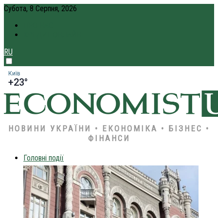
Субота, 8 Серпня, 2026
ПРО НАС
КРЕДИТ ОНЛАЙН
RU
Київ
+23°
НОВИНИ УКРАЇНИ • ЕКОНОМІКА • БІЗНЕС •
ФІНАНСИ
Головні події