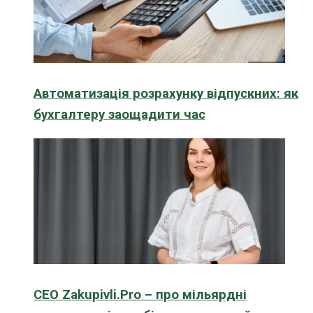
Автоматизація розрахунку відпускних: як
бухгалтеру заощадити час
CEO Zakupivli.Pro – про мільярдні