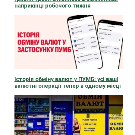
наприкінці робочого тижня
Історія обміну валют у ПУМБ: усі ваші
валютні операції тепер в одному місці