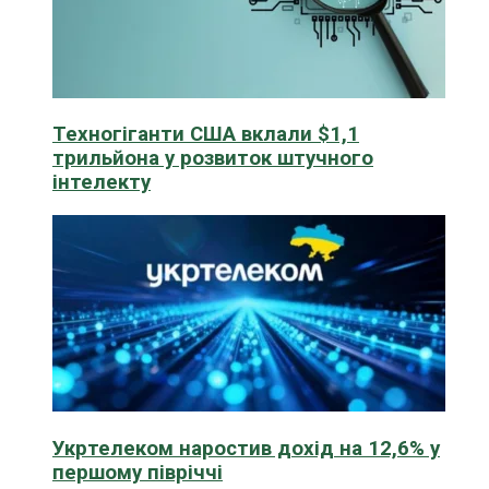
Техногіганти США вклали $1,1
трильйона у розвиток штучного
інтелекту
Укртелеком наростив дохід на 12,6% у
першому півріччі