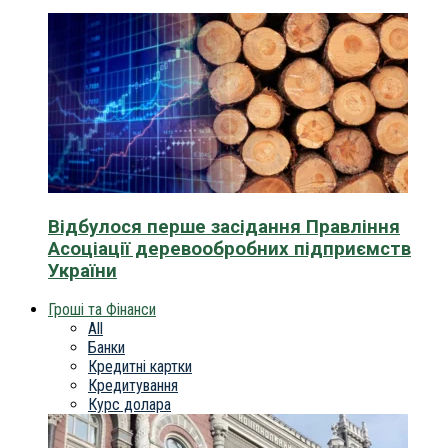
Відбулося перше засідання Правління
Асоціації деревообробних підприємств
України
Гроші та Фінанси
All
Банки
Кредитні картки
Кредитування
Курс долара