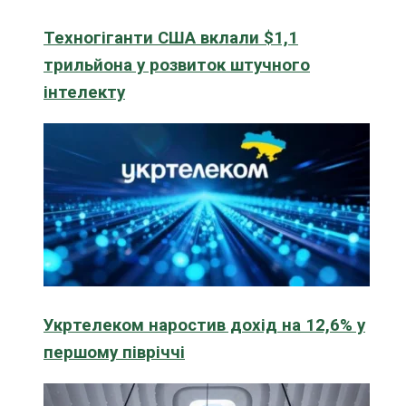
Техногіганти США вклали $1,1
трильйона у розвиток штучного
інтелекту
Укртелеком наростив дохід на 12,6% у
першому півріччі