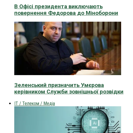
В Офісі президента виключають
повернення Федорова до Міноборони
Зеленський призначить Умєрова
керівником Служби зовнішньої розвідки
IT / Телеком / Медіа