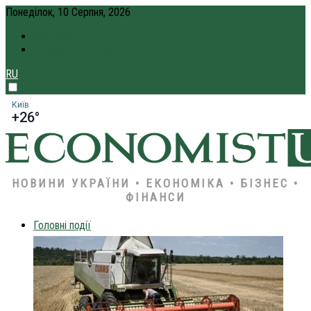
Понеділок, 10 Серпня, 2026
ПРО НАС
КРЕДИТ ОНЛАЙН
RU
Київ
+26°
НОВИНИ УКРАЇНИ • ЕКОНОМІКА • БІЗНЕС •
ФІНАНСИ
Головні події