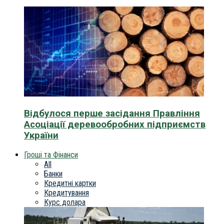
Відбулося перше засідання Правління
Асоціації деревообробних підприємств
України
Гроші та Фінанси
All
Банки
Кредитні картки
Кредитування
Курс долара