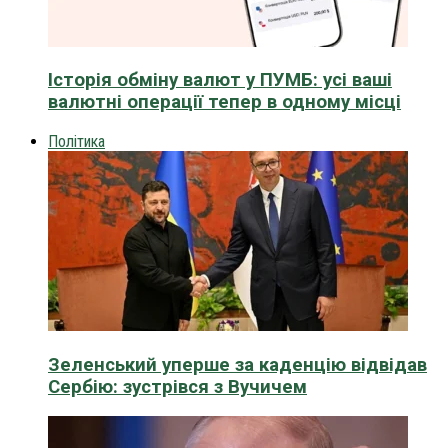
Історія обміну валют у ПУМБ: усі ваші
валютні операції тепер в одному місці
Політика
Зеленський уперше за каденцію відвідав
Сербію: зустрівся з Вучичем