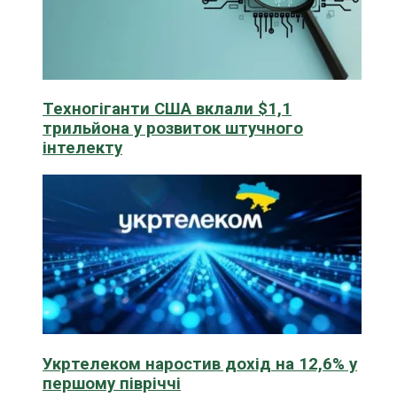
Техногіганти США вклали $1,1
трильйона у розвиток штучного
інтелекту
Укртелеком наростив дохід на 12,6% у
першому півріччі