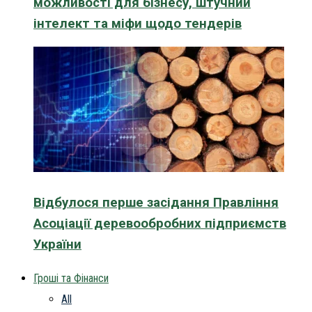
можливості для бізнесу, штучний
інтелект та міфи щодо тендерів
Відбулося перше засідання Правління
Асоціації деревообробних підприємств
України
Гроші та Фінанси
All