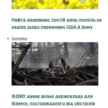
Нафта дешевшає третій день поспіль на
надіях щодо перемовин США й Ірану
Економіка
ФДМУ шукає вільні держскладу для
бізнесу, постраждалого від обстрілів