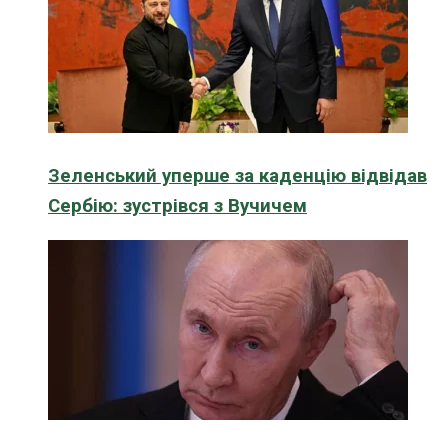
Зеленський уперше за каденцію відвідав
Сербію: зустрівся з Вучичем