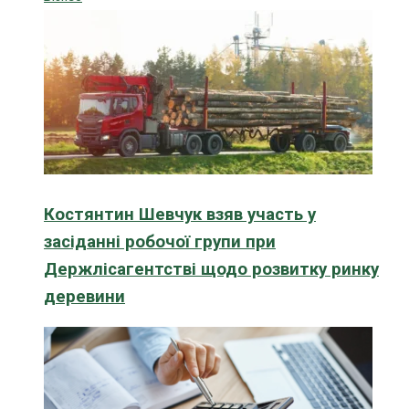
Костянтин Шевчук взяв участь у
засіданні робочої групи при
Держлісагентстві щодо розвитку ринку
деревини