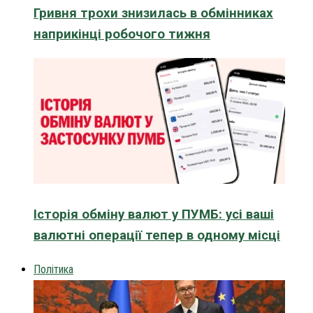
Гривня трохи знизилась в обмінниках
наприкінці робочого тижня
Історія обміну валют у ПУМБ: усі ваші
валютні операції тепер в одному місці
Політика