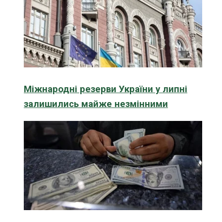
Міжнародні резерви України у липні
залишились майже незмінними