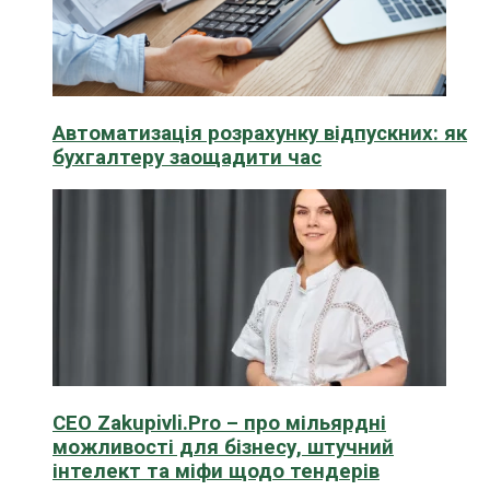
Автоматизація розрахунку відпускних: як
бухгалтеру заощадити час
CEO Zakupivli.Pro – про мільярдні
можливості для бізнесу, штучний
інтелект та міфи щодо тендерів