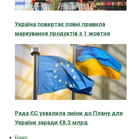
Україна повертає повні правила
маркування продуктів з 1 жовтня
Рада ЄС ухвалила зміни до Плану для
України заради €8,3 млрд
Бізнес