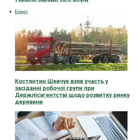
Бізнес
Костянтин Шевчук взяв участь у
засіданні робочої групи при
Держлісагентстві щодо розвитку ринку
деревини