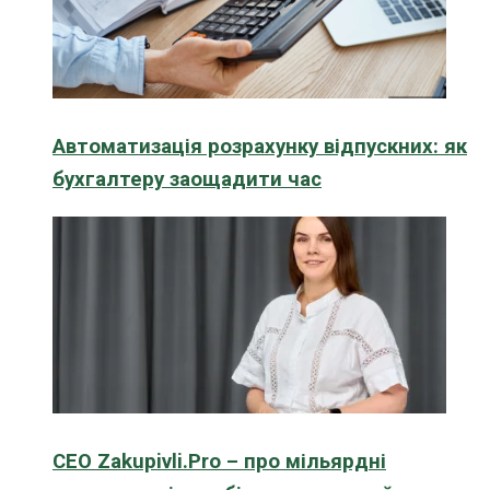
Автоматизація розрахунку відпускних: як
бухгалтеру заощадити час
CEO Zakupivli.Pro – про мільярдні