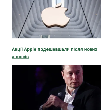
Акції Apple подешевшали після нових
анонсів