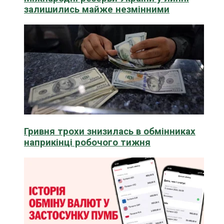
залишились майже незмінними
Гривня трохи знизилась в обмінниках
наприкінці робочого тижня