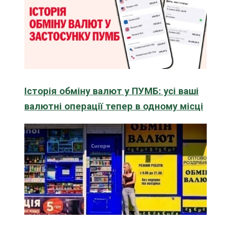
Історія обміну валют у ПУМБ: усі ваші
валютні операції тепер в одному місці