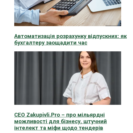
Автоматизація розрахунку відпускних: як
бухгалтеру заощадити час
CEO Zakupivli.Pro – про мільярдні
можливості для бізнесу, штучний
інтелект та міфи щодо тендерів