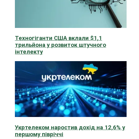
Техногіганти США вклали $1,1
трильйона у розвиток штучного
інтелекту
Укртелеком наростив дохід на 12,6% у
першому півріччі