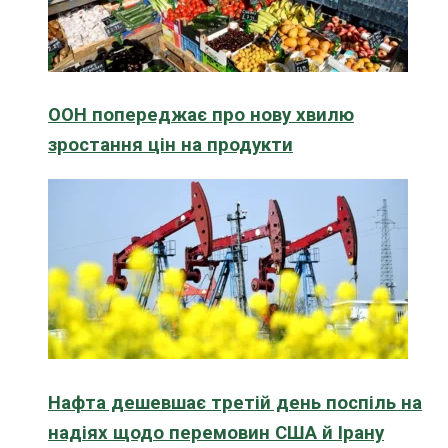
ООН попереджає про нову хвилю
зростання цін на продукти
Нафта дешевшає третій день поспіль на
надіях щодо перемовин США й Ірану