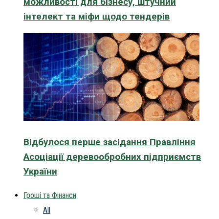
можливості для бізнесу, штучний
інтелект та міфи щодо тендерів
Відбулося перше засідання Правління
Асоціації деревообробних підприємств
України
Гроші та Фінанси
All