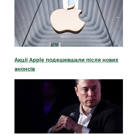
Акції Apple подешевшали після нових
анонсів