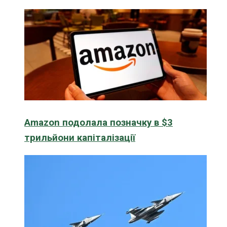
Amazon подолала позначку в $3
трильйони капіталізації