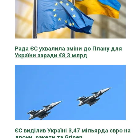
Рада ЄС ухвалила зміни до Плану для
України заради €8,3 млрд
ЄС виділив Україні 3,47 мільярда євро на
дрони, ракети та Gripen