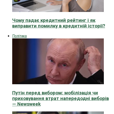
Чому падає кредитний рейтинг і як
виправити помилку в кредитній історії?
Політика
Путін перед вибором: мобілізація чи
приховування втрат напередодні виборів
— Newsweek