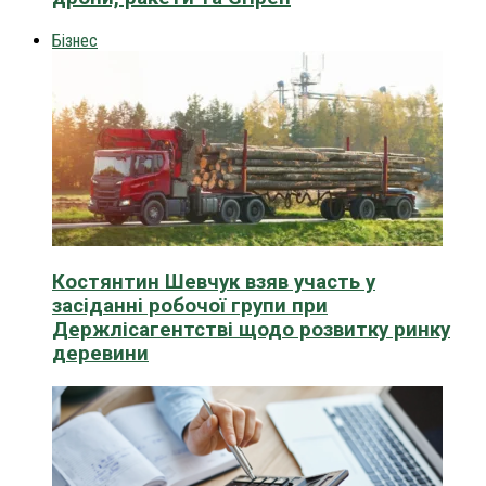
Бізнес
Костянтин Шевчук взяв участь у
засіданні робочої групи при
Держлісагентстві щодо розвитку ринку
деревини