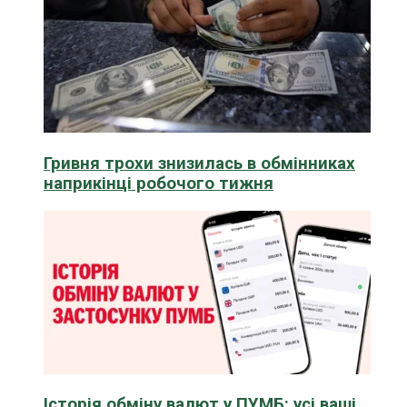
Гривня трохи знизилась в обмінниках
наприкінці робочого тижня
Історія обміну валют у ПУМБ: усі ваші