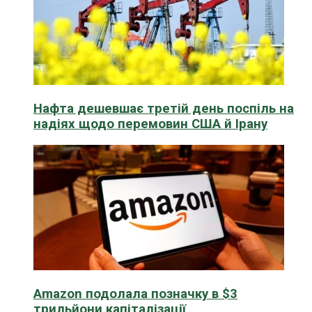
Нафта дешевшає третій день поспіль на
надіях щодо перемовин США й Ірану
Amazon подолала позначку в $3
трильйони капіталізації