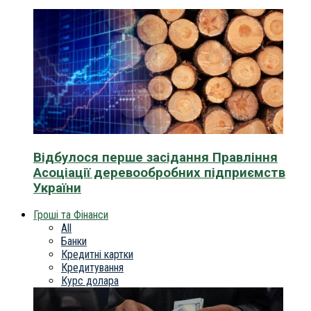
Відбулося перше засідання Правління
Асоціації деревообробних підприємств
України
Гроші та Фінанси
All
Банки
Кредитні картки
Кредитування
Курс долара