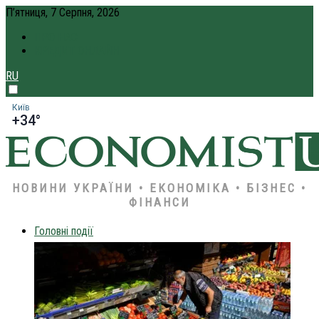
П’ятниця, 7 Серпня, 2026
ПРО НАС
КРЕДИТ ОНЛАЙН
RU
Київ
+34°
НОВИНИ УКРАЇНИ • ЕКОНОМІКА • БІЗНЕС •
ФІНАНСИ
Головні події