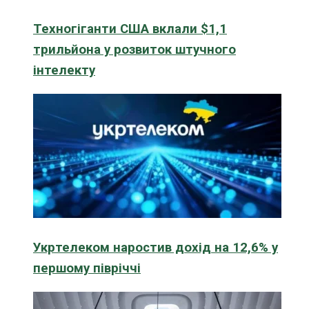
Техногіганти США вклали $1,1
трильйона у розвиток штучного
інтелекту
Укртелеком наростив дохід на 12,6% у
першому півріччі