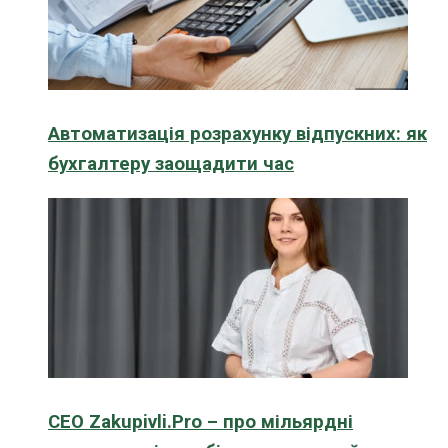
Автоматизація розрахунку відпускних: як
бухгалтеру заощадити час
CEO Zakupivli.Pro – про мільярдні