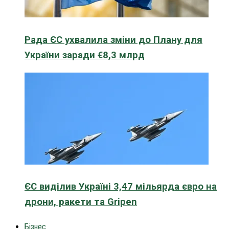
Рада ЄС ухвалила зміни до Плану для
України заради €8,3 млрд
ЄС виділив Україні 3,47 мільярда євро на
дрони, ракети та Gripen
Бізнес