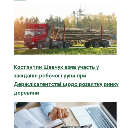
Костянтин Шевчук взяв участь у
засіданні робочої групи при
Держлісагентстві щодо розвитку ринку
деревини