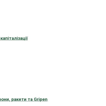
апіталізації
рони, ракети та Gripen