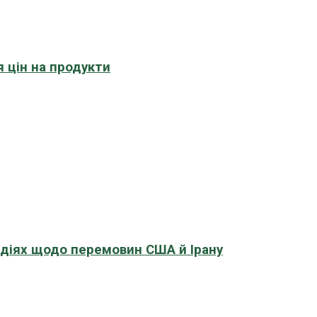
 цін на продукти
адіях щодо перемовин США й Ірану