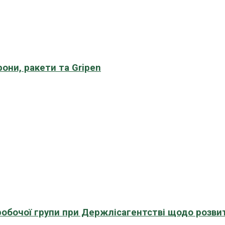
рони, ракети та Gripen
 робочої групи при Держлісагентстві щодо розви