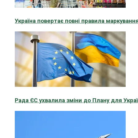
Україна повертає повні правила маркування
Рада ЄС ухвалила зміни до Плану для Укра