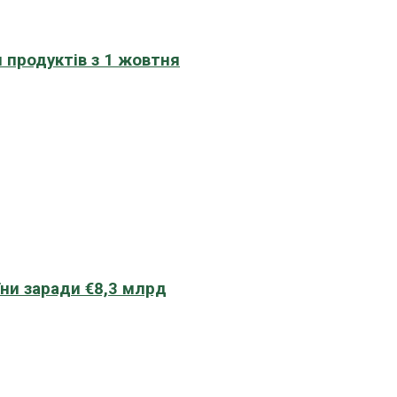
 продуктів з 1 жовтня
їни заради €8,3 млрд