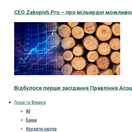
CEO Zakupivli.Pro – про мільярдні можливо
Відбулося перше засідання Правління Асоц
Гроші та Фінанси
All
Банки
Кредитні картки