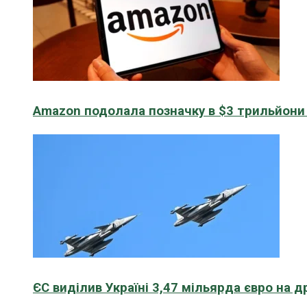
Amazon подолала позначку в $3 трильйони к
ЄС виділив Україні 3,47 мільярда євро на д