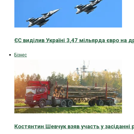
ЄС виділив Україні 3,47 мільярда євро на д
Бізнес
Костянтин Шевчук взяв участь у засіданні