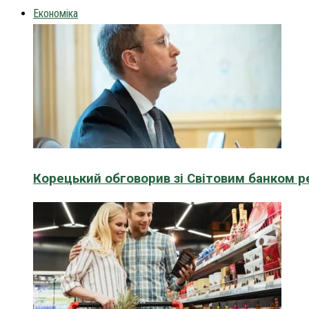
Економіка
Корецький обговорив зі Світовим банком р