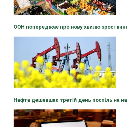
ООН попереджає про нову хвилю зростання
Нафта дешевшає третій день поспіль на н