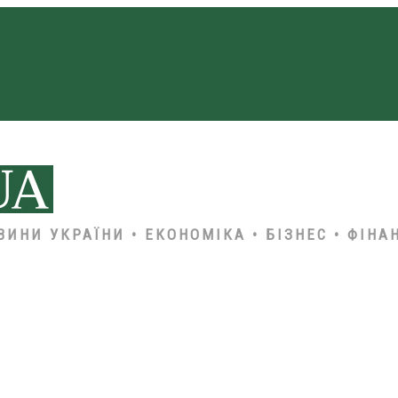
ВИНИ УКРАЇНИ • ЕКОНОМІКА • БІЗНЕС • ФІНА