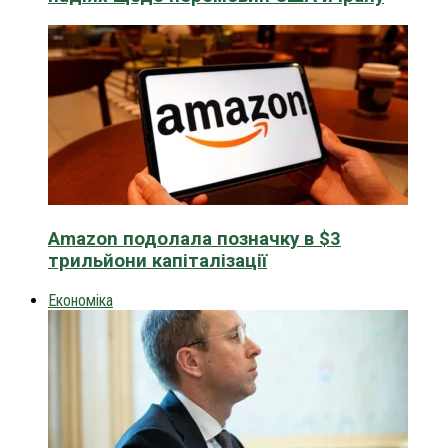
Amazon подолала позначку в $3
трильйони капіталізації
Економіка