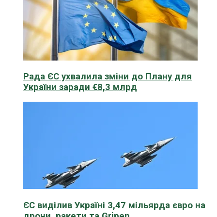
Рада ЄС ухвалила зміни до Плану для
України заради €8,3 млрд
ЄС виділив Україні 3,47 мільярда євро на
дрони, ракети та Gripen