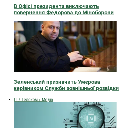
В Офісі президента виключають
повернення Федорова до Міноборони
Зеленський призначить Умєрова
керівником Служби зовнішньої розвідки
IT / Телеком / Медіа