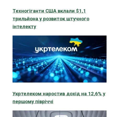
Техногіганти США вклали $1,1
трильйона у розвиток штучного
інтелекту
Укртелеком наростив дохід на 12,6% у
першому півріччі