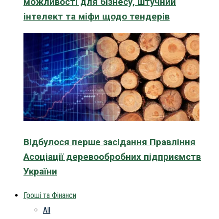
можливості для бізнесу, штучний
інтелект та міфи щодо тендерів
Відбулося перше засідання Правління
Асоціації деревообробних підприємств
України
Гроші та Фінанси
All