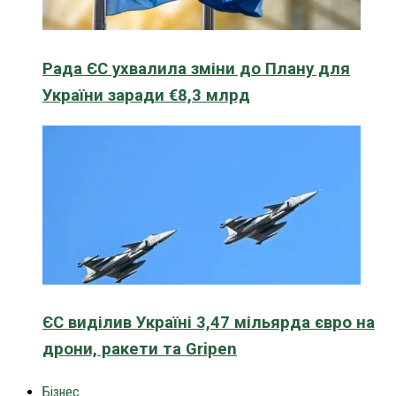
Рада ЄС ухвалила зміни до Плану для
України заради €8,3 млрд
ЄС виділив Україні 3,47 мільярда євро на
дрони, ракети та Gripen
Бізнес