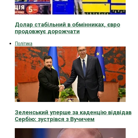
Долар стабільний в обмінниках, євро
продовжує дорожчати
Політика
Зеленський уперше за каденцію відвідав
Сербію: зустрівся з Вучичем