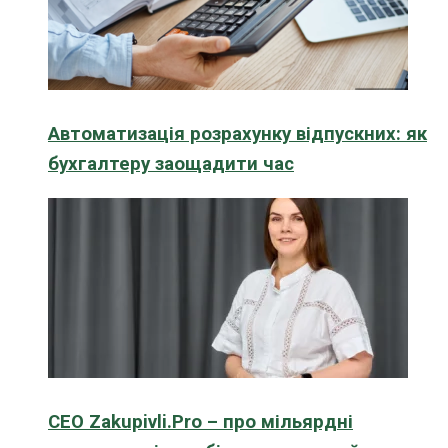
Автоматизація розрахунку відпускних: як
бухгалтеру заощадити час
CEO Zakupivli.Pro – про мільярдні