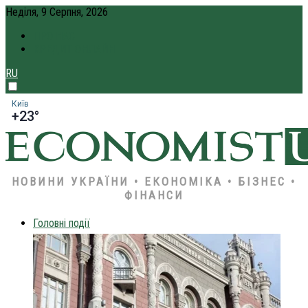
Неділя, 9 Серпня, 2026
ПРО НАС
КРЕДИТ ОНЛАЙН
RU
Київ
+23°
НОВИНИ УКРАЇНИ • ЕКОНОМІКА • БІЗНЕС •
ФІНАНСИ
Головні події