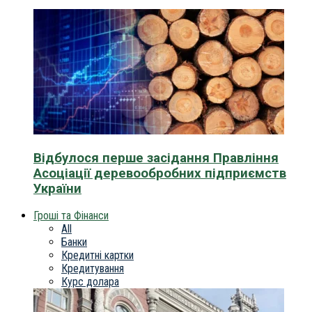
Відбулося перше засідання Правління
Асоціації деревообробних підприємств
України
Гроші та Фінанси
All
Банки
Кредитні картки
Кредитування
Курс долара