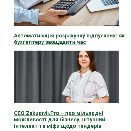
Автоматизація розрахунку відпускних: як
бухгалтеру заощадити час
CEO Zakupivli.Pro – про мільярдні
можливості для бізнесу, штучний
інтелект та міфи щодо тендерів