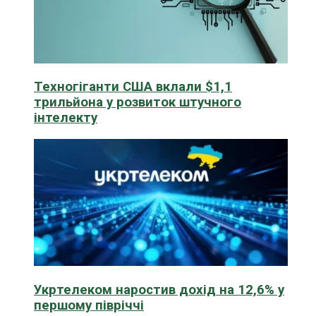
Техногіганти США вклали $1,1
трильйона у розвиток штучного
інтелекту
Укртелеком наростив дохід на 12,6% у
першому півріччі