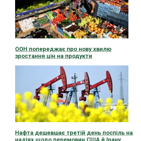
ООН попереджає про нову хвилю
зростання цін на продукти
Нафта дешевшає третій день поспіль на
надіях щодо перемовин США й Ірану