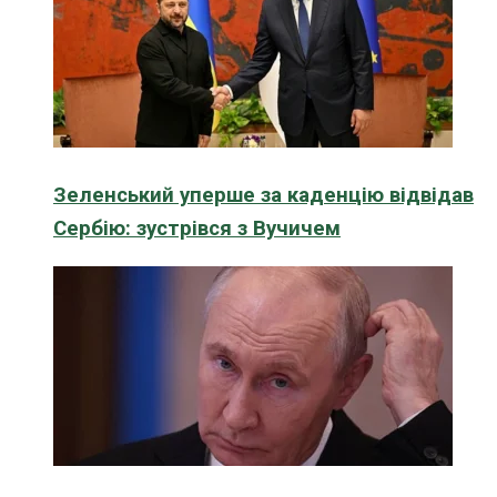
Зеленський уперше за каденцію відвідав
Сербію: зустрівся з Вучичем