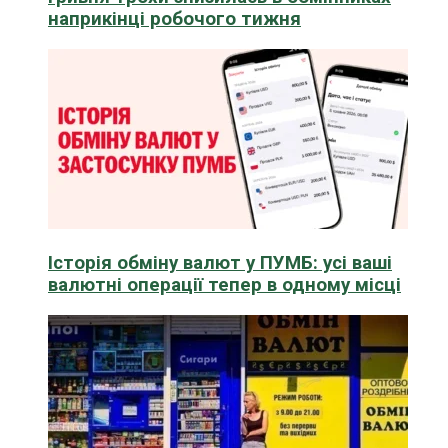
наприкінці робочого тижня
Історія обміну валют у ПУМБ: усі ваші
валютні операції тепер в одному місці