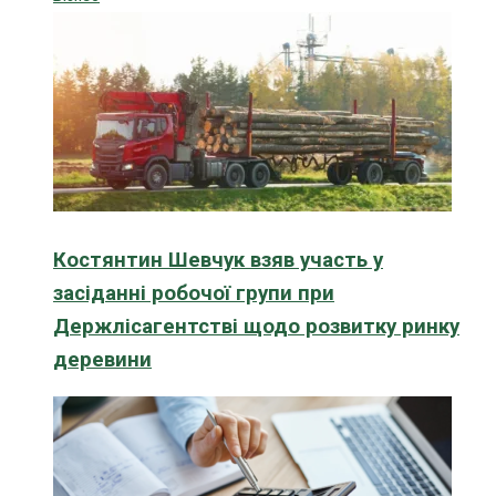
Костянтин Шевчук взяв участь у
засіданні робочої групи при
Держлісагентстві щодо розвитку ринку
деревини