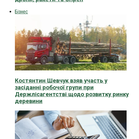
Бізнес
Костянтин Шевчук взяв участь у
засіданні робочої групи при
Держлісагентстві щодо розвитку ринку
деревини