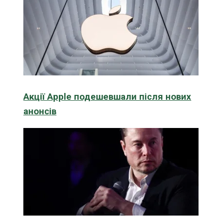
Акції Apple подешевшали після нових
анонсів