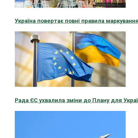
Україна повертає повні правила маркування
Рада ЄС ухвалила зміни до Плану для Укра