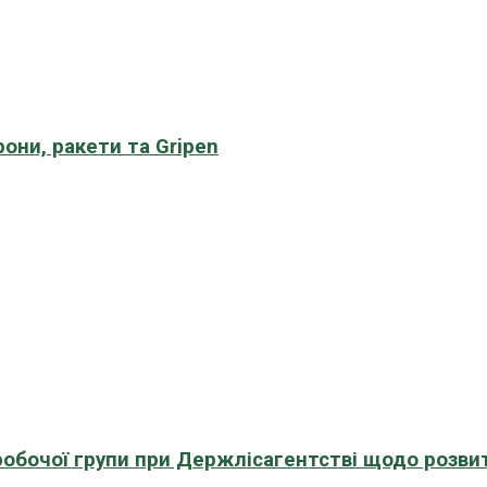
рони, ракети та Gripen
 робочої групи при Держлісагентстві щодо розви