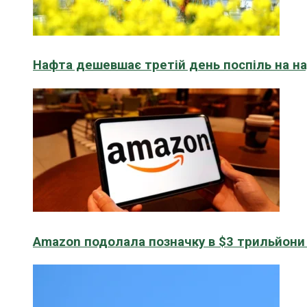
Нафта дешевшає третій день поспіль на н
Amazon подолала позначку в $3 трильйони к