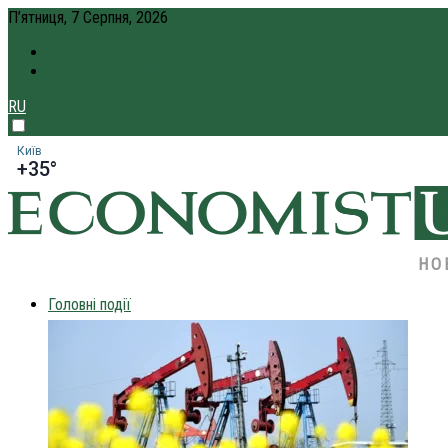
П’ятниця, 7 Серпня, 2026
ПРО НАС
КРЕДИТ ОНЛАЙН
RU
Київ
+35°
НО
Головні події