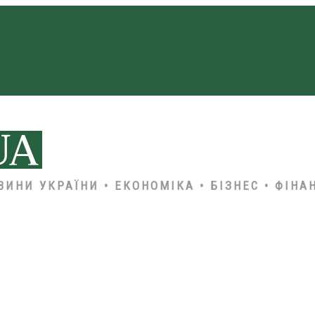
ВИНИ УКРАЇНИ • ЕКОНОМІКА • БІЗНЕС • ФІНА