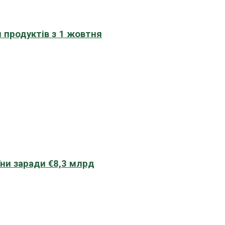
 продуктів з 1 жовтня
їни заради €8,3 млрд