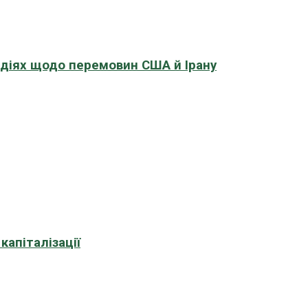
адіях щодо перемовин США й Ірану
апіталізації