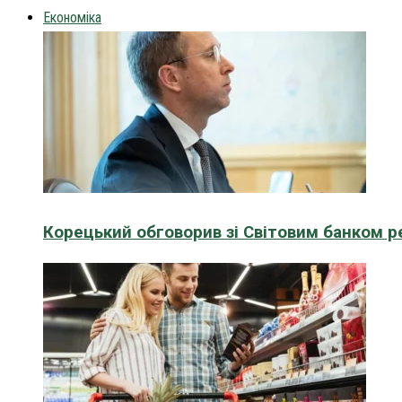
Економіка
Корецький обговорив зі Світовим банком р