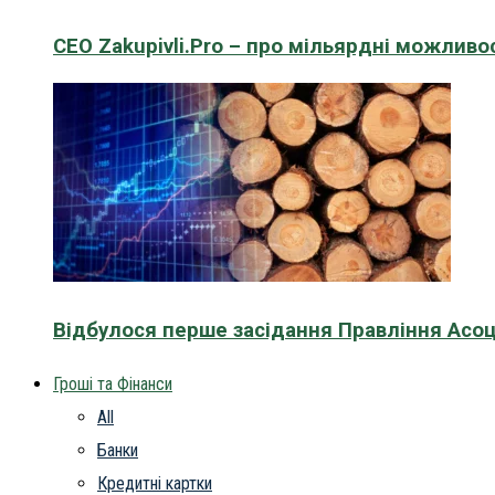
CEO Zakupivli.Pro – про мільярдні можливо
Відбулося перше засідання Правління Асоц
Гроші та Фінанси
All
Банки
Кредитні картки