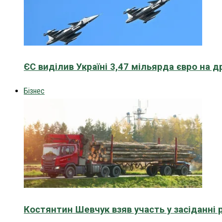
ЄС виділив Україні 3,47 мільярда євро на д
Бізнес
Костянтин Шевчук взяв участь у засіданні