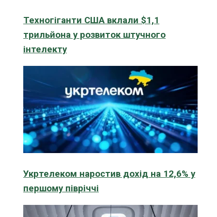
Техногіганти США вклали $1,1
трильйона у розвиток штучного
інтелекту
Укртелеком наростив дохід на 12,6% у
першому півріччі