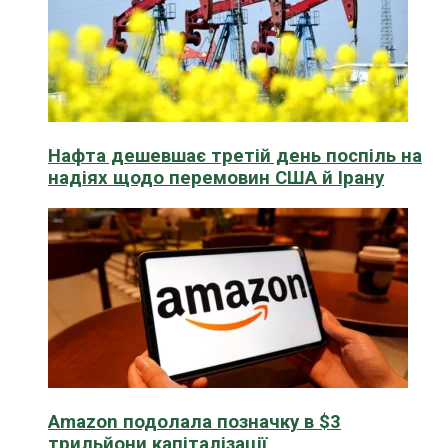
Нафта дешевшає третій день поспіль на
надіях щодо перемовин США й Ірану
Amazon подолала позначку в $3
трильйони капіталізації