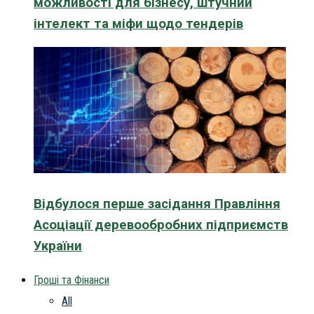
можливості для бізнесу, штучний
інтелект та міфи щодо тендерів
Відбулося перше засідання Правління
Асоціації деревообробних підприємств
України
Гроші та Фінанси
All