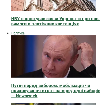
НБУ спростував заяви Укрпошти про нові
вимоги в платіжних квитанціях
Політика
Путін перед вибором: мобілізація чи
приховування втрат напередодні виборів
— Newsweek