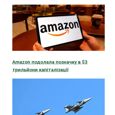
Amazon подолала позначку в $3
трильйони капіталізації