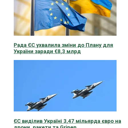
Рада ЄС ухвалила зміни до Плану для
України заради €8,3 млрд
ЄС виділив Україні 3,47 мільярда євро на
дрони, ракети та Gripen