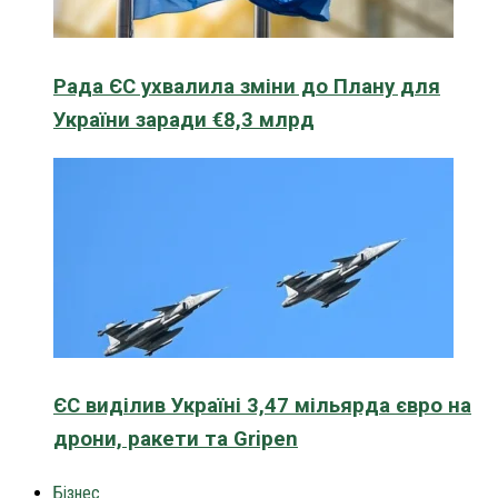
Рада ЄС ухвалила зміни до Плану для
України заради €8,3 млрд
ЄС виділив Україні 3,47 мільярда євро на
дрони, ракети та Gripen
Бізнес