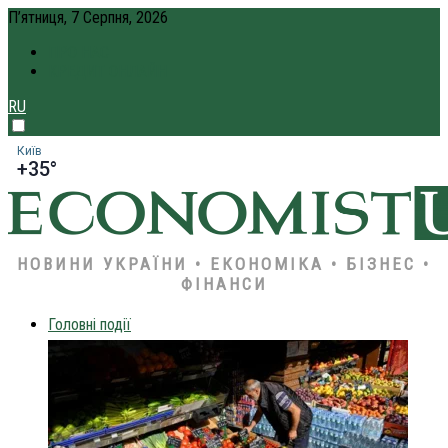
П’ятниця, 7 Серпня, 2026
ПРО НАС
КРЕДИТ ОНЛАЙН
RU
Київ
+35°
НОВИНИ УКРАЇНИ • ЕКОНОМІКА • БІЗНЕС •
ФІНАНСИ
Головні події