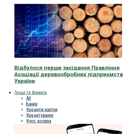
Відбулося перше засідання Правління
Асоціації деревообробних підприємств
України
Гроші та Фінанси
All
Банки
Кредитні картки
Кредитування
Курс долара