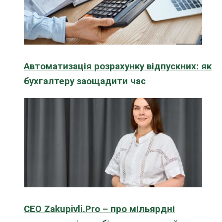
Автоматизація розрахунку відпускних: як
бухгалтеру заощадити час
CEO Zakupivli.Pro – про мільярдні