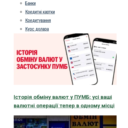
Банки
Кредитні картки
Кредитування
Курс долара
Історія обміну валют у ПУМБ: усі ваші
валютні операції тепер в одному місці