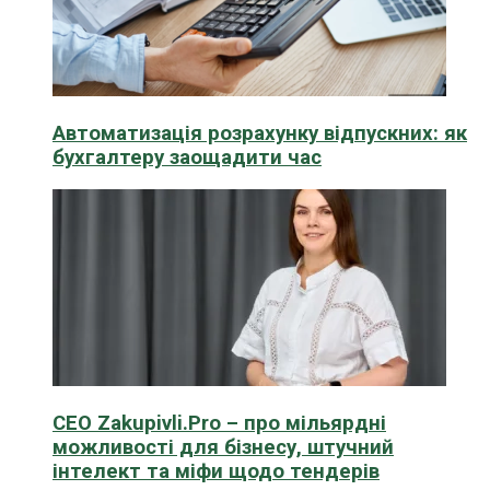
Автоматизація розрахунку відпускних: як
бухгалтеру заощадити час
CEO Zakupivli.Pro – про мільярдні
можливості для бізнесу, штучний
інтелект та міфи щодо тендерів