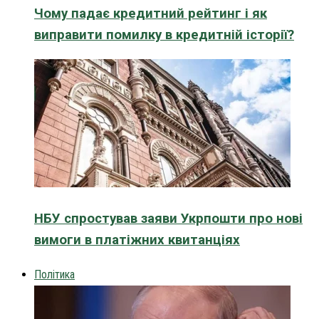
Чому падає кредитний рейтинг і як
виправити помилку в кредитній історії?
НБУ спростував заяви Укрпошти про нові
вимоги в платіжних квитанціях
Політика