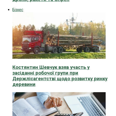
Бізнес
Костянтин Шевчук взяв участь у
засіданні робочої групи при
Держлісагентстві щодо розвитку ринку
деревини