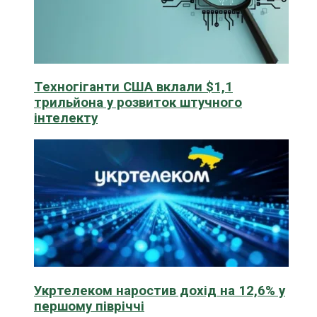
Техногіганти США вклали $1,1
трильйона у розвиток штучного
інтелекту
Укртелеком наростив дохід на 12,6% у
першому півріччі