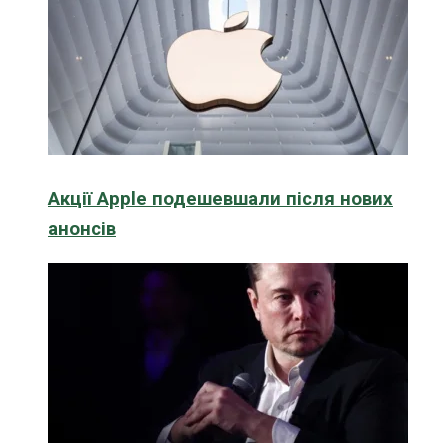
Акції Apple подешевшали після нових
анонсів