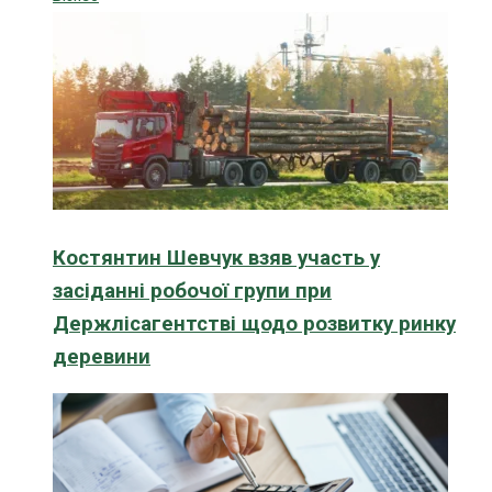
Костянтин Шевчук взяв участь у
засіданні робочої групи при
Держлісагентстві щодо розвитку ринку
деревини