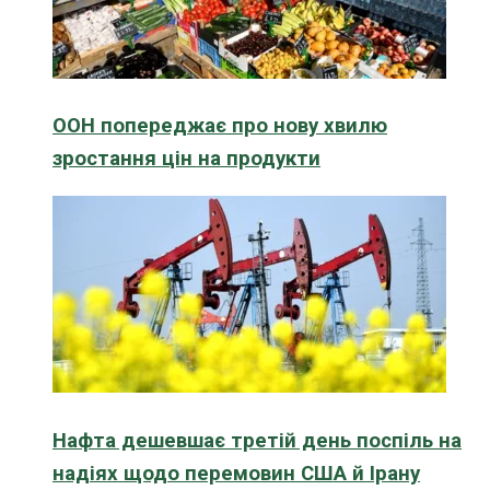
ООН попереджає про нову хвилю
зростання цін на продукти
Нафта дешевшає третій день поспіль на
надіях щодо перемовин США й Ірану