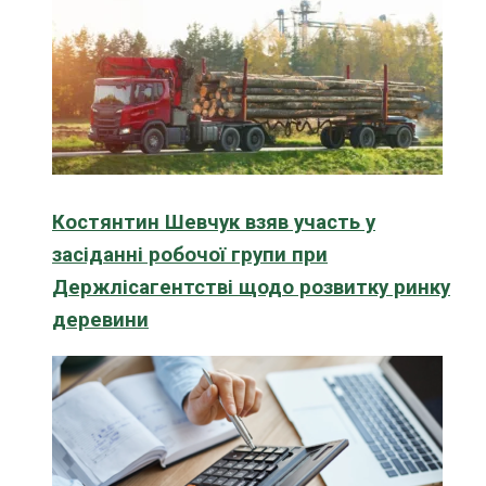
Костянтин Шевчук взяв участь у
засіданні робочої групи при
Держлісагентстві щодо розвитку ринку
деревини