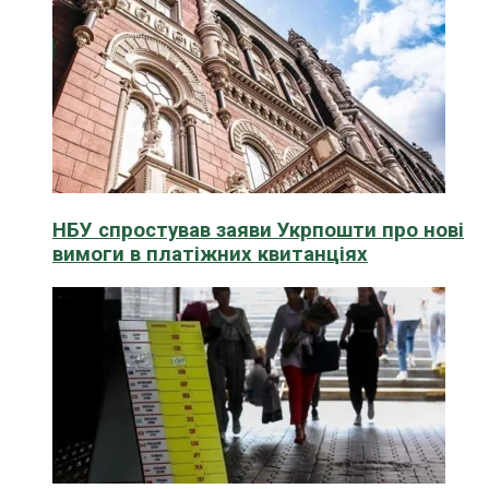
НБУ спростував заяви Укрпошти про нові
вимоги в платіжних квитанціях