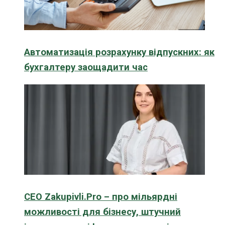
Автоматизація розрахунку відпускних: як
бухгалтеру заощадити час
CEO Zakupivli.Pro – про мільярдні
можливості для бізнесу, штучний