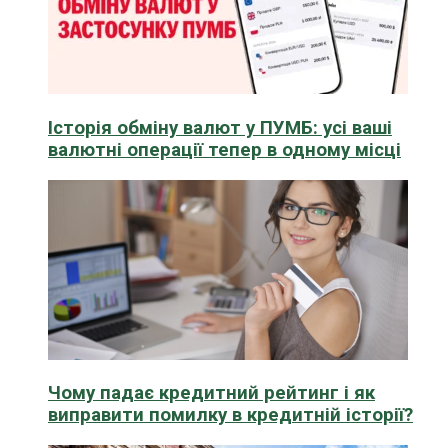
Історія обміну валют у ПУМБ: усі ваші
валютні операції тепер в одному місці
Чому падає кредитний рейтинг і як
виправити помилку в кредитній історії?