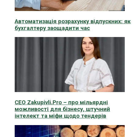
Автоматизація розрахунку відпускних: як
бухгалтеру заощадити час
CEO Zakupivli.Pro – про мільярдні
можливості для бізнесу, штучний
інтелект та міфи щодо тендерів