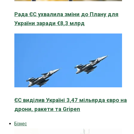
Рада ЄС ухвалила зміни до Плану для
України заради €8,3 млрд
ЄС виділив Україні 3,47 мільярда євро на
дрони, ракети та Gripen
Бізнес