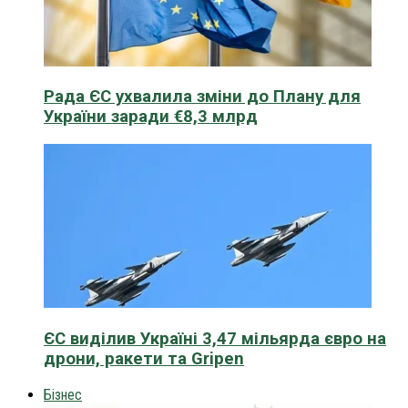
Рада ЄС ухвалила зміни до Плану для
України заради €8,3 млрд
ЄС виділив Україні 3,47 мільярда євро на
дрони, ракети та Gripen
Бізнес