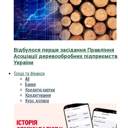
Відбулося перше засідання Правління
Асоціації деревообробних підприємств
України
Гроші та Фінанси
All
Банки
Кредитні картки
Кредитування
Курс долара