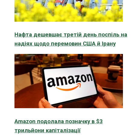
Нафта дешевшає третій день поспіль на
надіях щодо перемовин США й Ірану
Amazon подолала позначку в $3
трильйони капіталізації