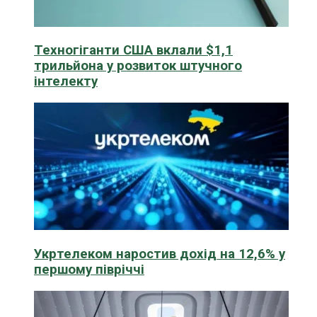
Техногіганти США вклали $1,1
трильйона у розвиток штучного
інтелекту
Укртелеком наростив дохід на 12,6% у
першому півріччі