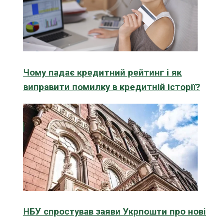
Чому падає кредитний рейтинг і як
виправити помилку в кредитній історії?
НБУ спростував заяви Укрпошти про нові