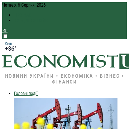
Четвер, 6 Серпня, 2026
ПРО НАС
КРЕДИТ ОНЛАЙН
RU
Київ
+36°
НОВИНИ УКРАЇНИ • ЕКОНОМІКА • БІЗНЕС •
ФІНАНСИ
Головні події