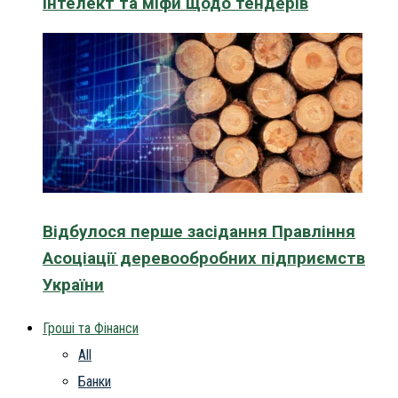
інтелект та міфи щодо тендерів
Відбулося перше засідання Правління
Асоціації деревообробних підприємств
України
Гроші та Фінанси
All
Банки