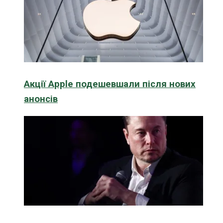
Акції Apple подешевшали після нових
анонсів