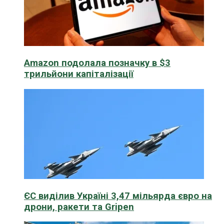
Amazon подолала позначку в $3
трильйони капіталізації
ЄС виділив Україні 3,47 мільярда євро на
дрони, ракети та Gripen