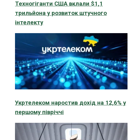
Техногіганти США вклали $1,1
трильйона у розвиток штучного
інтелекту
Укртелеком наростив дохід на 12,6% у
першому півріччі