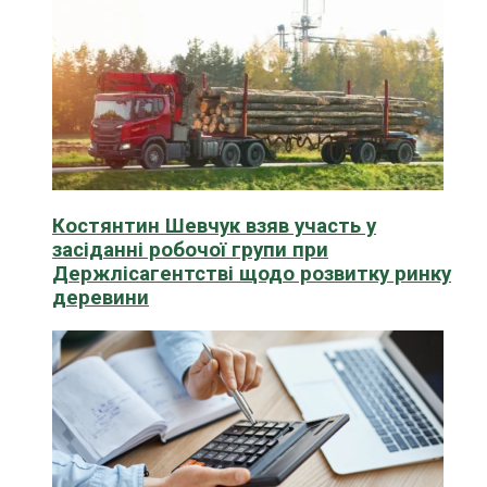
Костянтин Шевчук взяв участь у
засіданні робочої групи при
Держлісагентстві щодо розвитку ринку
деревини