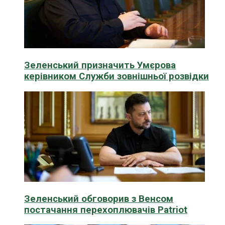
Зеленський призначить Умєрова
керівником Служби зовнішньої розвідки
Зеленський обговорив з Венсом
постачання перехоплювачів Patriot