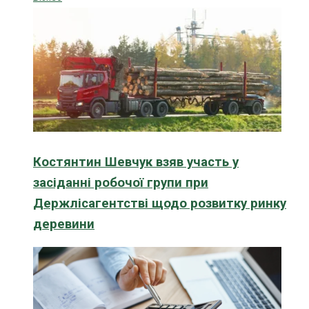
Костянтин Шевчук взяв участь у
засіданні робочої групи при
Держлісагентстві щодо розвитку ринку
деревини