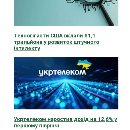
Техногіганти США вклали $1,1
трильйона у розвиток штучного
інтелекту
Укртелеком наростив дохід на 12,6% у
першому півріччі