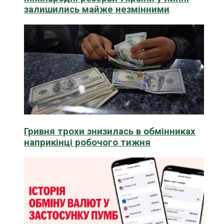
залишились майже незмінними
Гривня трохи знизилась в обмінниках
наприкінці робочого тижня