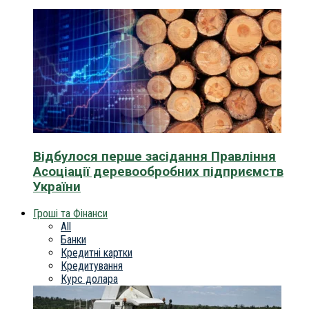
Відбулося перше засідання Правління
Асоціації деревообробних підприємств
України
Гроші та Фінанси
All
Банки
Кредитні картки
Кредитування
Курс долара