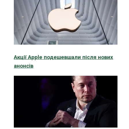
Акції Apple подешевшали після нових
анонсів