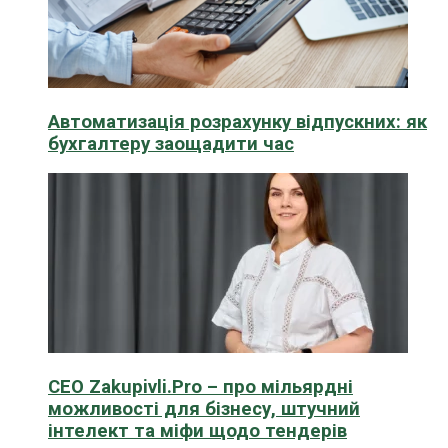
Автоматизація розрахунку відпускних: як
бухгалтеру заощадити час
CEO Zakupivli.Pro – про мільярдні
можливості для бізнесу, штучний
інтелект та міфи щодо тендерів