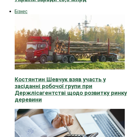
Бізнес
Костянтин Шевчук взяв участь у
засіданні робочої групи при
Держлісагентстві щодо розвитку ринку
деревини