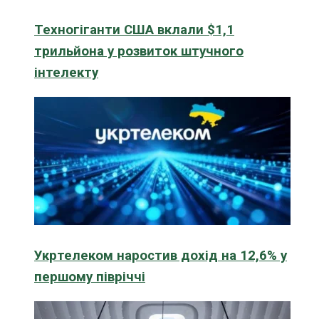
Техногіганти США вклали $1,1
трильйона у розвиток штучного
інтелекту
Укртелеком наростив дохід на 12,6% у
першому півріччі