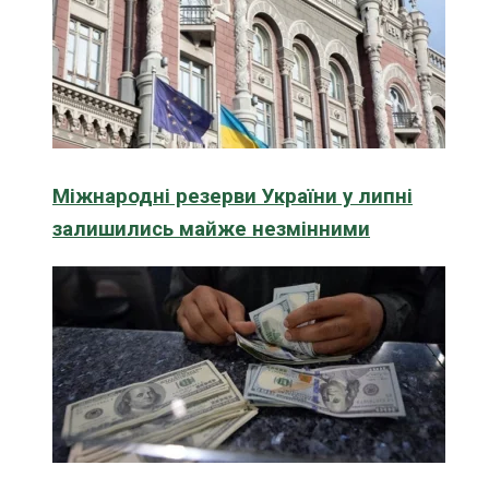
Міжнародні резерви України у липні
залишились майже незмінними