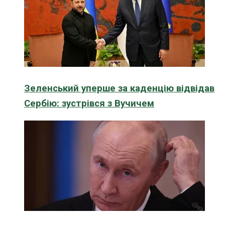
Зеленський уперше за каденцію відвідав
Сербію: зустрівся з Вучичем