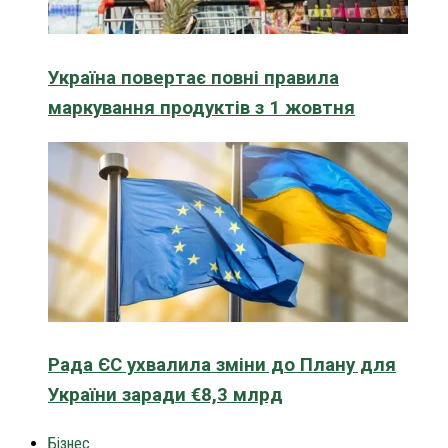
Україна повертає повні правила
маркування продуктів з 1 жовтня
Рада ЄС ухвалила зміни до Плану для
України заради €8,3 млрд
Бізнес