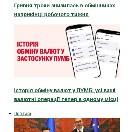
Гривня трохи знизилась в обмінниках
наприкінці робочого тижня
Історія обміну валют у ПУМБ: усі ваші
валютні операції тепер в одному місці
Політика