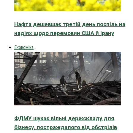
Нафта дешевшає третій день поспіль на
надіях щодо перемовин США й Ірану
Економіка
ФДМУ шукає вільні держскладу для
бізнесу, постраждалого від обстрілів