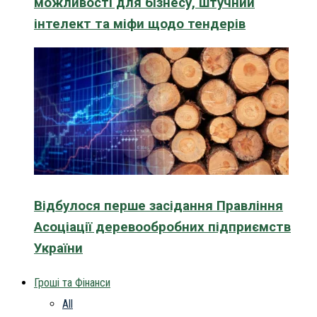
можливості для бізнесу, штучний
інтелект та міфи щодо тендерів
Відбулося перше засідання Правління
Асоціації деревообробних підприємств
України
Гроші та Фінанси
All