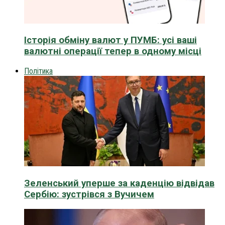
Історія обміну валют у ПУМБ: усі ваші
валютні операції тепер в одному місці
Політика
Зеленський уперше за каденцію відвідав
Сербію: зустрівся з Вучичем