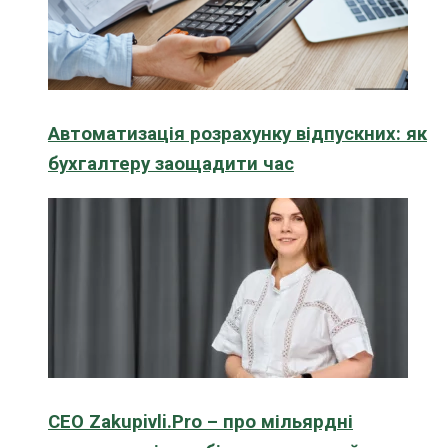
Автоматизація розрахунку відпускних: як
бухгалтеру заощадити час
CEO Zakupivli.Pro – про мільярдні