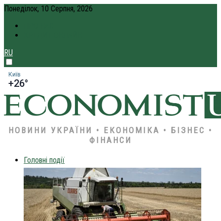
Понеділок, 10 Серпня, 2026
ПРО НАС
КРЕДИТ ОНЛАЙН
RU
Київ
+26°
НОВИНИ УКРАЇНИ • ЕКОНОМІКА • БІЗНЕС •
ФІНАНСИ
Головні події