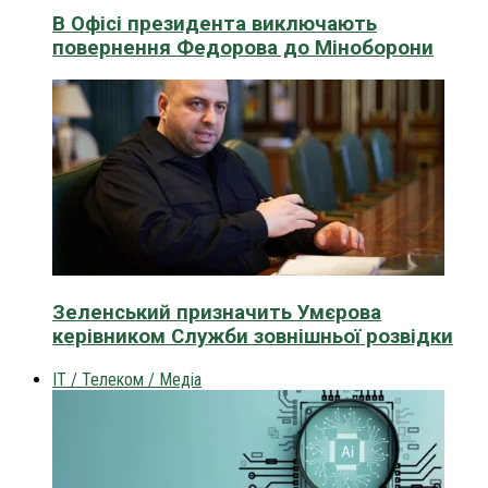
В Офісі президента виключають
повернення Федорова до Міноборони
Зеленський призначить Умєрова
керівником Служби зовнішньої розвідки
IT / Телеком / Медіа