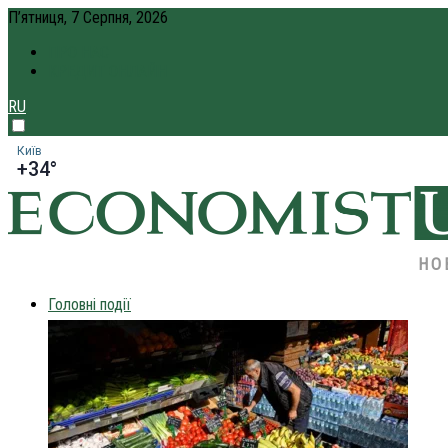
П’ятниця, 7 Серпня, 2026
ПРО НАС
КРЕДИТ ОНЛАЙН
RU
Київ
+34°
НО
Головні події