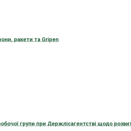
рони, ракети та Gripen
 робочої групи при Держлісагентстві щодо розви