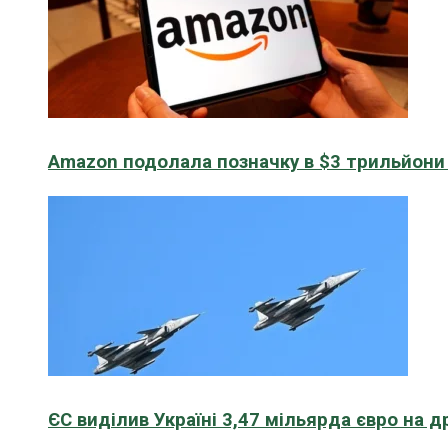
Amazon подолала позначку в $3 трильйони к
ЄС виділив Україні 3,47 мільярда євро на д