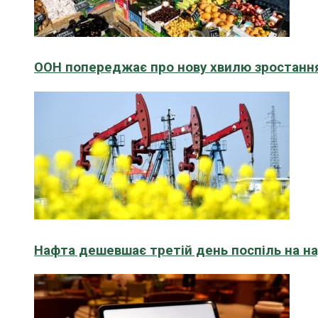
ООН попереджає про нову хвилю зростання
Нафта дешевшає третій день поспіль на н