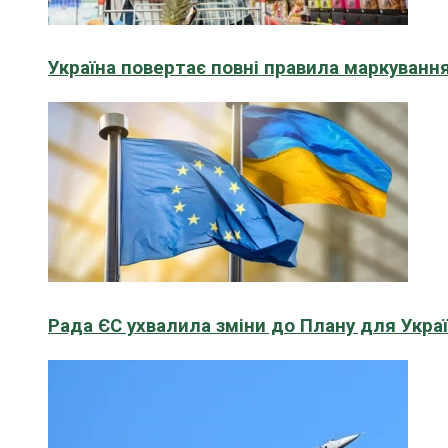
Україна повертає повні правила маркування
Рада ЄС ухвалила зміни до Плану для Укра