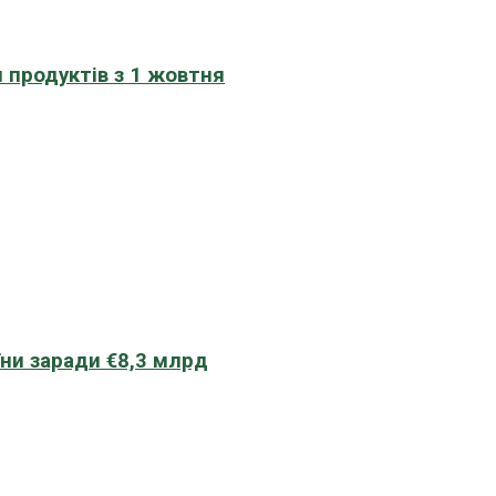
 продуктів з 1 жовтня
їни заради €8,3 млрд