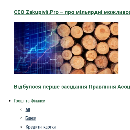
CEO Zakupivli.Pro – про мільярдні можливо
Відбулося перше засідання Правління Асоц
Гроші та Фінанси
All
Банки
Кредитні картки