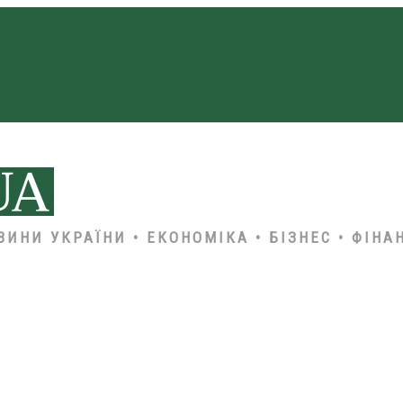
ВИНИ УКРАЇНИ • ЕКОНОМІКА • БІЗНЕС • ФІНА