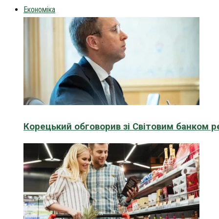
Економіка
Корецький обговорив зі Світовим банком р