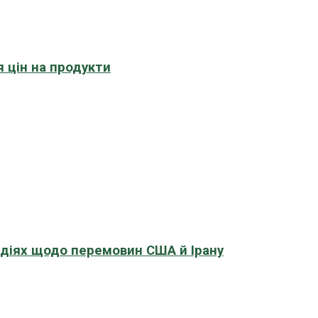
 цін на продукти
адіях щодо перемовин США й Ірану