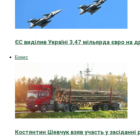
ЄС виділив Україні 3,47 мільярда євро на д
Бізнес
Костянтин Шевчук взяв участь у засіданні