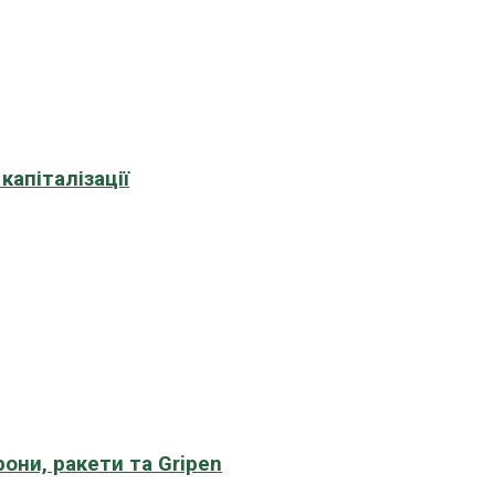
апіталізації
рони, ракети та Gripen