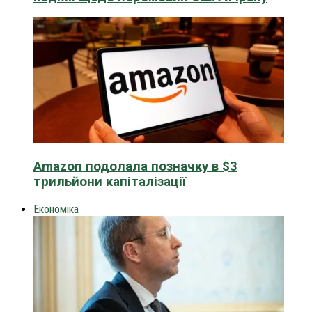
Amazon подолала позначку в $3
трильйони капіталізації
Економіка