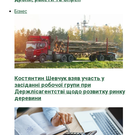
Бізнес
Костянтин Шевчук взяв участь у
засіданні робочої групи при
Держлісагентстві щодо розвитку ринку
деревини