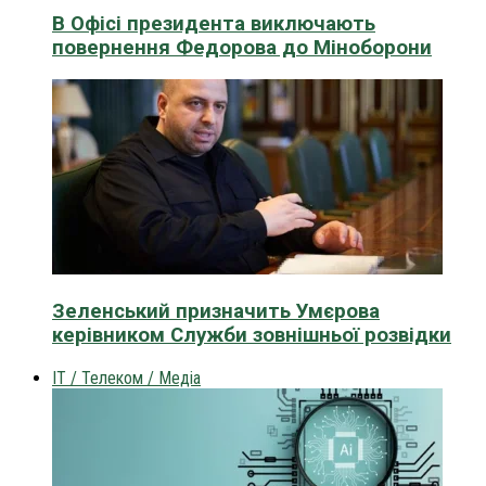
В Офісі президента виключають
повернення Федорова до Міноборони
Зеленський призначить Умєрова
керівником Служби зовнішньої розвідки
IT / Телеком / Медіа