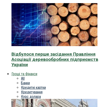
Відбулося перше засідання Правління
Асоціації деревообробних підприємств
України
Гроші та Фінанси
All
Банки
Кредитні картки
Кредитування
Курс долара