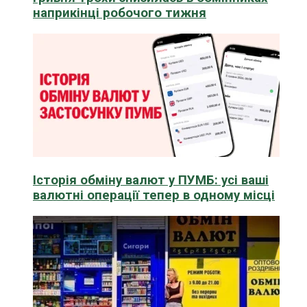
наприкінці робочого тижня
Історія обміну валют у ПУМБ: усі ваші
валютні операції тепер в одному місці