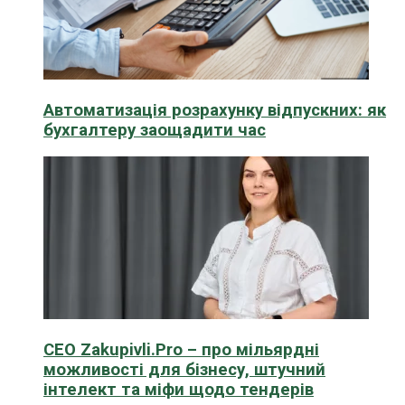
Автоматизація розрахунку відпускних: як
бухгалтеру заощадити час
CEO Zakupivli.Pro – про мільярдні
можливості для бізнесу, штучний
інтелект та міфи щодо тендерів