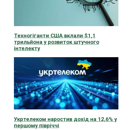
Техногіганти США вклали $1,1
трильйона у розвиток штучного
інтелекту
Укртелеком наростив дохід на 12,6% у
першому півріччі