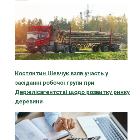
Костянтин Шевчук взяв участь у
засіданні робочої групи при
Держлісагентстві щодо розвитку ринку
деревини