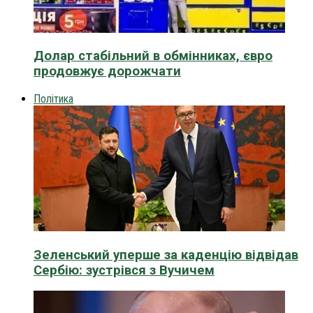
Долар стабільний в обмінниках, євро
продовжує дорожчати
Політика
Зеленський уперше за каденцію відвідав
Сербію: зустрівся з Вучичем