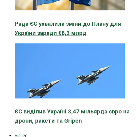
Рада ЄС ухвалила зміни до Плану для
України заради €8,3 млрд
ЄС виділив Україні 3,47 мільярда євро на
дрони, ракети та Gripen
Бізнес