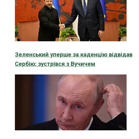
Зеленський уперше за каденцію відвідав
Сербію: зустрівся з Вучичем