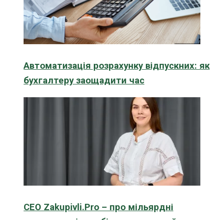
Автоматизація розрахунку відпускних: як
бухгалтеру заощадити час
CEO Zakupivli.Pro – про мільярдні