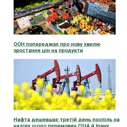
ООН попереджає про нову хвилю
зростання цін на продукти
Нафта дешевшає третій день поспіль на
надіях щодо перемовин США й Ірану