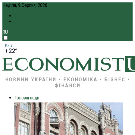
Неділя, 9 Серпня, 2026
ПРО НАС
КРЕДИТ ОНЛАЙН
RU
Київ
+22°
НОВИНИ УКРАЇНИ • ЕКОНОМІКА • БІЗНЕС •
ФІНАНСИ
Головні події