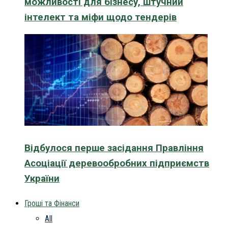
можливості для бізнесу, штучний
інтелект та міфи щодо тендерів
Відбулося перше засідання Правління
Асоціації деревообробних підприємств
України
Гроші та Фінанси
All