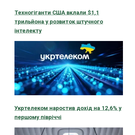
Техногіганти США вклали $1,1
трильйона у розвиток штучного
інтелекту
Укртелеком наростив дохід на 12,6% у
першому півріччі