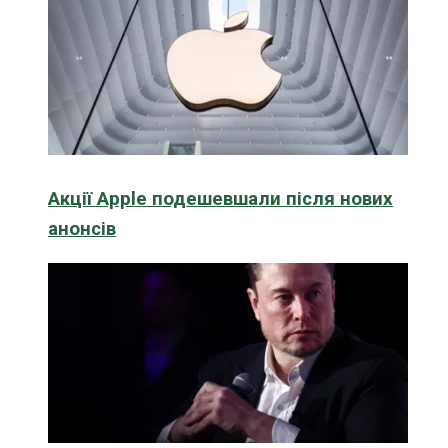
Акції Apple подешевшали після нових
анонсів