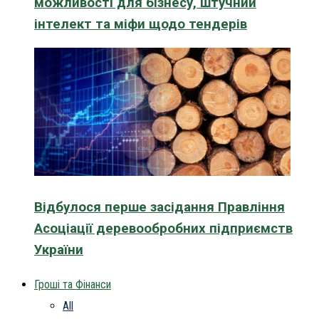
можливості для бізнесу, штучний
інтелект та міфи щодо тендерів
Відбулося перше засідання Правління
Асоціації деревообробних підприємств
України
Гроші та Фінанси
All