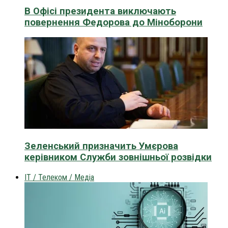
В Офісі президента виключають
повернення Федорова до Міноборони
Зеленський призначить Умєрова
керівником Служби зовнішньої розвідки
IT / Телеком / Медіа