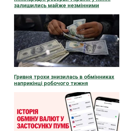
залишились майже незмінними
Гривня трохи знизилась в обмінниках
наприкінці робочого тижня