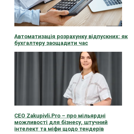
Автоматизація розрахунку відпускних: як
бухгалтеру заощадити час
CEO Zakupivli.Pro – про мільярдні
можливості для бізнесу, штучний
інтелект та міфи щодо тендерів