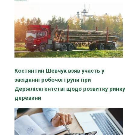
Костянтин Шевчук взяв участь у
засіданні робочої групи при
Держлісагентстві щодо розвитку ринку
деревини