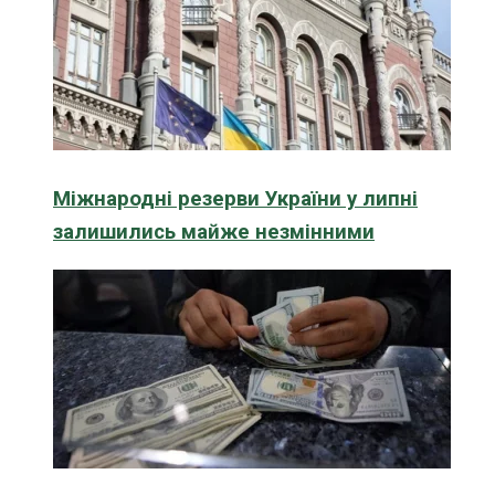
Міжнародні резерви України у липні
залишились майже незмінними