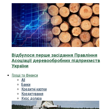
Відбулося перше засідання Правління
Асоціації деревообробних підприємств
України
Гроші та Фінанси
All
Банки
Кредитні картки
Кредитування
Курс долара