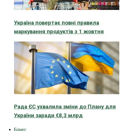
Україна повертає повні правила
маркування продуктів з 1 жовтня
Рада ЄС ухвалила зміни до Плану для
України заради €8,3 млрд
Бізнес