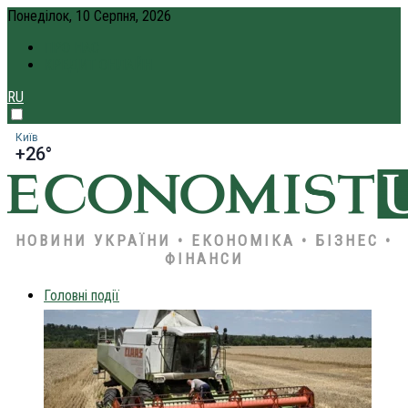
Понеділок, 10 Серпня, 2026
ПРО НАС
КРЕДИТ ОНЛАЙН
RU
Київ
+26°
НОВИНИ УКРАЇНИ • ЕКОНОМІКА • БІЗНЕС •
ФІНАНСИ
Головні події