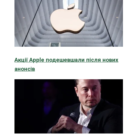
Акції Apple подешевшали після нових
анонсів