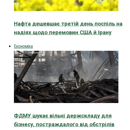
Нафта дешевшає третій день поспіль на
надіях щодо перемовин США й Ірану
Економіка
ФДМУ шукає вільні держскладу для
бізнесу, постраждалого від обстрілів