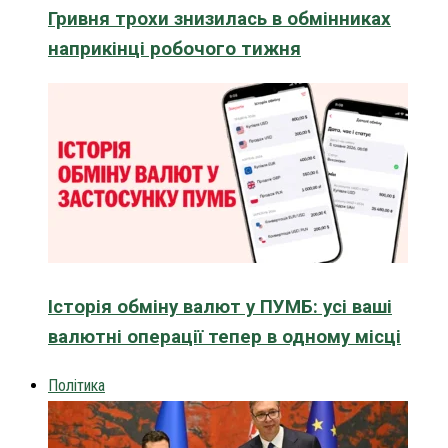
Гривня трохи знизилась в обмінниках
наприкінці робочого тижня
Історія обміну валют у ПУМБ: усі ваші
валютні операції тепер в одному місці
Політика