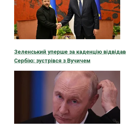
Зеленський уперше за каденцію відвідав
Сербію: зустрівся з Вучичем