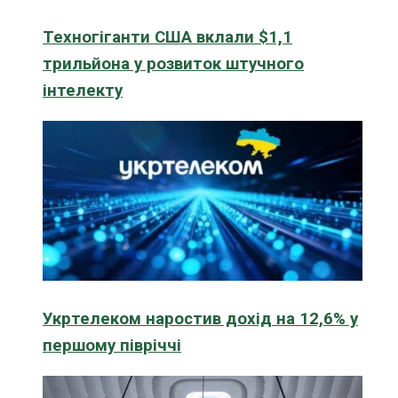
Техногіганти США вклали $1,1
трильйона у розвиток штучного
інтелекту
Укртелеком наростив дохід на 12,6% у
першому півріччі