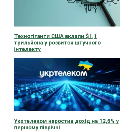
Техногіганти США вклали $1,1
трильйона у розвиток штучного
інтелекту
Укртелеком наростив дохід на 12,6% у
першому півріччі