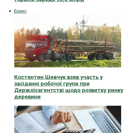
Бізнес
Костянтин Шевчук взяв участь у
засіданні робочої групи при
Держлісагентстві щодо розвитку ринку
деревини