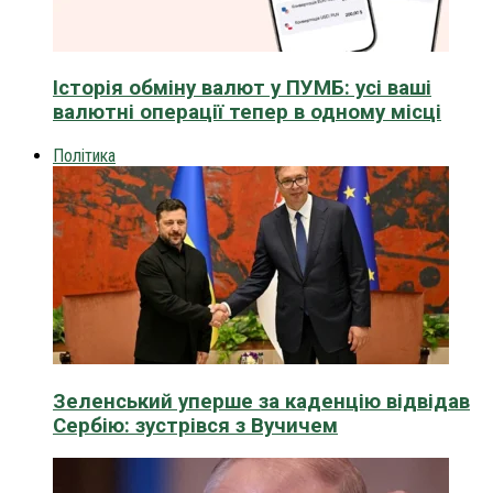
Історія обміну валют у ПУМБ: усі ваші
валютні операції тепер в одному місці
Політика
Зеленський уперше за каденцію відвідав
Сербію: зустрівся з Вучичем