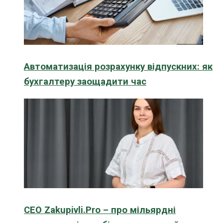
Автоматизація розрахунку відпускних: як
бухгалтеру заощадити час
CEO Zakupivli.Pro – про мільярдні