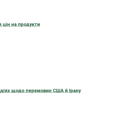
 цін на продукти
адіях щодо перемовин США й Ірану