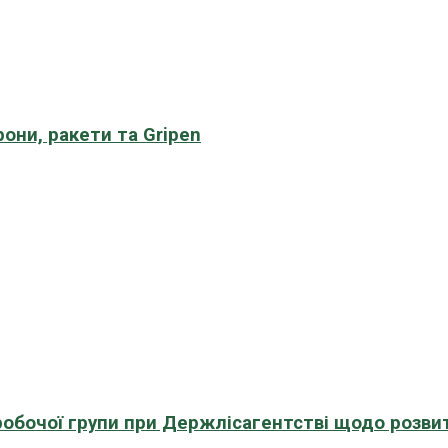
рони, ракети та Gripen
 робочої групи при Держлісагентстві щодо розви