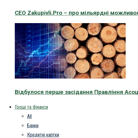
CEO Zakupivli.Pro – про мільярдні можливо
Відбулося перше засідання Правління Асоц
Гроші та Фінанси
All
Банки
Кредитні картки