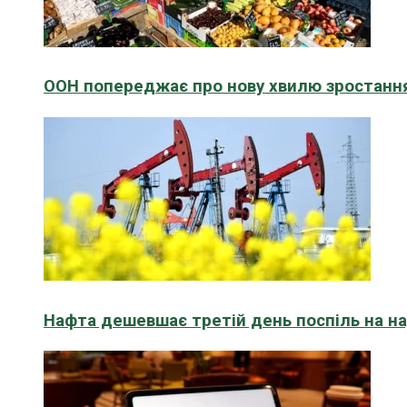
ООН попереджає про нову хвилю зростання
Нафта дешевшає третій день поспіль на н