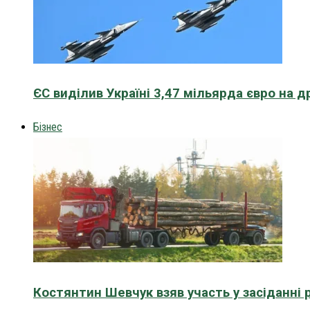
ЄС виділив Україні 3,47 мільярда євро на д
Бізнес
Костянтин Шевчук взяв участь у засіданні