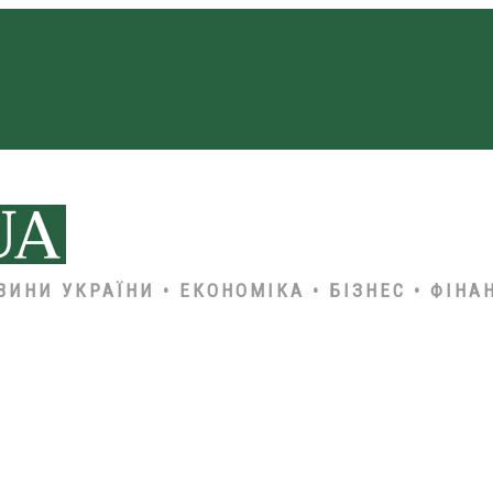
ВИНИ УКРАЇНИ • ЕКОНОМІКА • БІЗНЕС • ФІНА