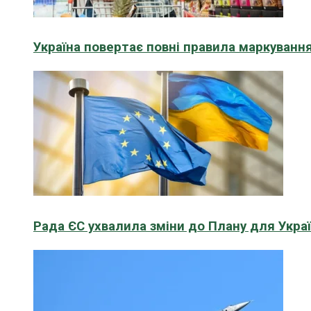
Україна повертає повні правила маркування
Рада ЄС ухвалила зміни до Плану для Укра