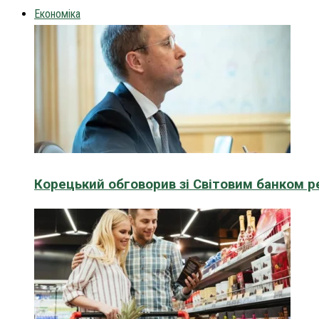
Економіка
Корецький обговорив зі Світовим банком р