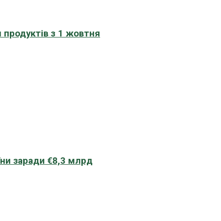
 продуктів з 1 жовтня
їни заради €8,3 млрд