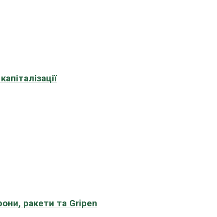
апіталізації
рони, ракети та Gripen