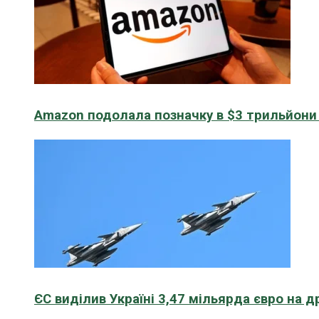
Amazon подолала позначку в $3 трильйони к
ЄС виділив Україні 3,47 мільярда євро на д