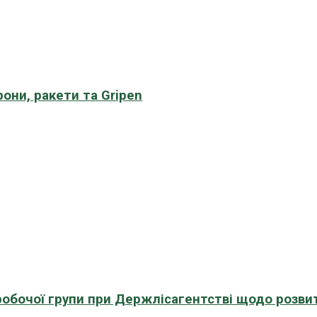
рони, ракети та Gripen
 робочої групи при Держлісагентстві щодо розви