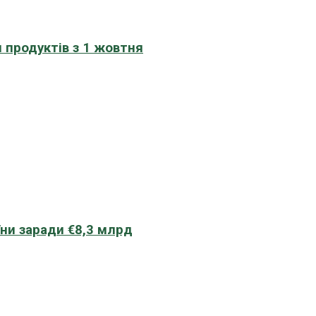
 продуктів з 1 жовтня
їни заради €8,3 млрд