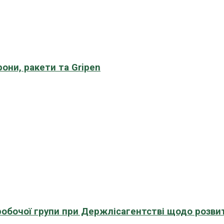
рони, ракети та Gripen
 робочої групи при Держлісагентстві щодо розви