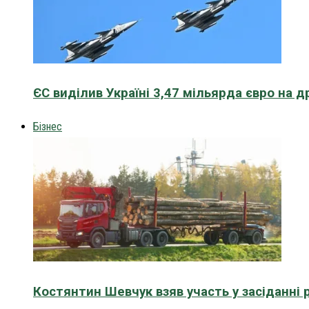
ЄС виділив Україні 3,47 мільярда євро на д
Бізнес
Костянтин Шевчук взяв участь у засіданні