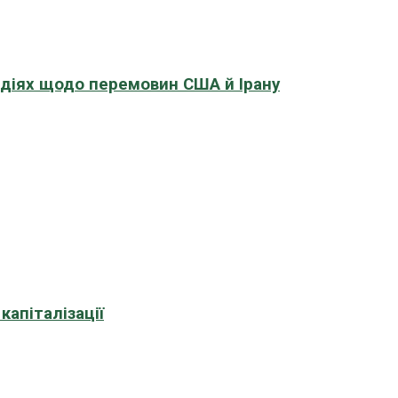
адіях щодо перемовин США й Ірану
апіталізації