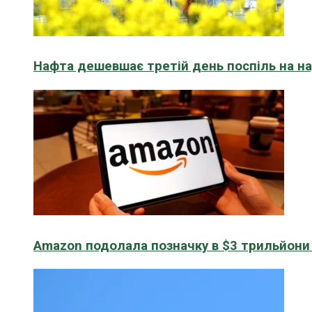
Нафта дешевшає третій день поспіль на н
Amazon подолала позначку в $3 трильйони к