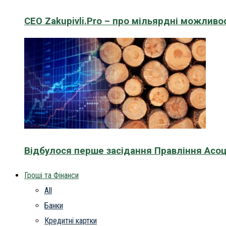
CEO Zakupivli.Pro – про мільярдні можливо
Відбулося перше засідання Правління Асоц
Гроші та Фінанси
All
Банки
Кредитні картки