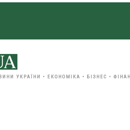
ВИНИ УКРАЇНИ • ЕКОНОМІКА • БІЗНЕС • ФІНА