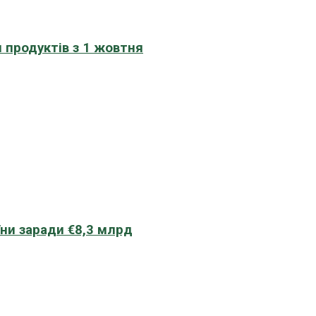
 продуктів з 1 жовтня
їни заради €8,3 млрд