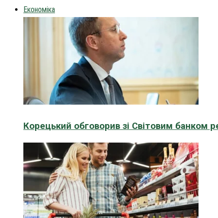
Економіка
Корецький обговорив зі Світовим банком р