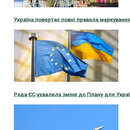
Україна повертає повні правила маркування
Рада ЄС ухвалила зміни до Плану для Укра