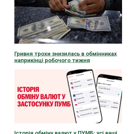
Гривня трохи знизилась в обмінниках
наприкінці робочого тижня
Історія обміну валют у ПУМБ: усі ваші