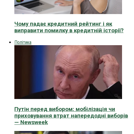
Чому падає кредитний рейтинг і як
виправити помилку в кредитній історії?
Політика
Путін перед вибором: мобілізація чи
приховування втрат напередодні виборів
— Newsweek