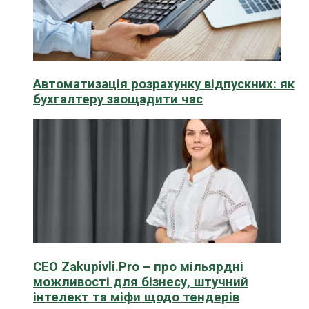
Автоматизація розрахунку відпускних: як
бухгалтеру заощадити час
CEO Zakupivli.Pro – про мільярдні
можливості для бізнесу, штучний
інтелект та міфи щодо тендерів