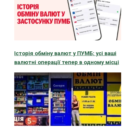
Історія обміну валют у ПУМБ: усі ваші
валютні операції тепер в одному місці