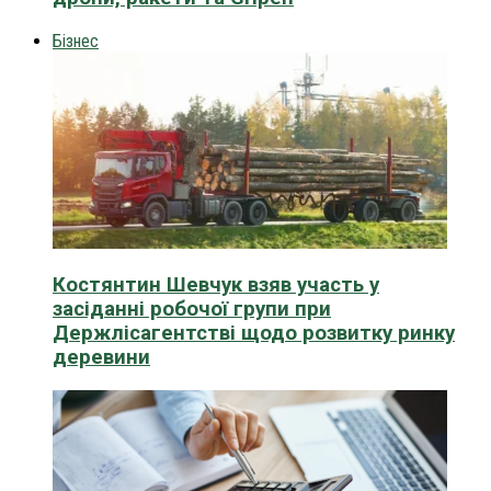
Бізнес
Костянтин Шевчук взяв участь у
засіданні робочої групи при
Держлісагентстві щодо розвитку ринку
деревини