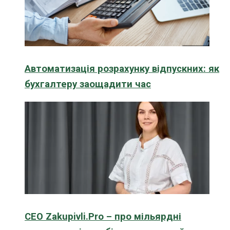
Автоматизація розрахунку відпускних: як
бухгалтеру заощадити час
CEO Zakupivli.Pro – про мільярдні