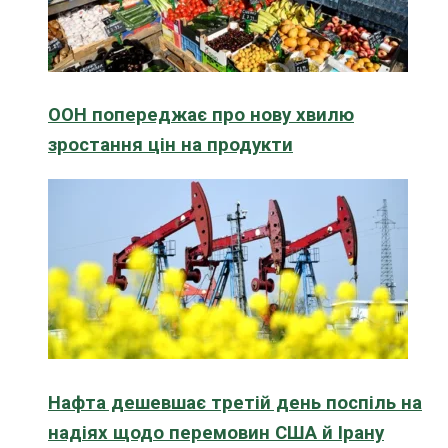
ООН попереджає про нову хвилю
зростання цін на продукти
Нафта дешевшає третій день поспіль на
надіях щодо перемовин США й Ірану