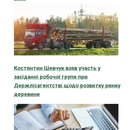
Костянтин Шевчук взяв участь у
засіданні робочої групи при
Держлісагентстві щодо розвитку ринку
деревини