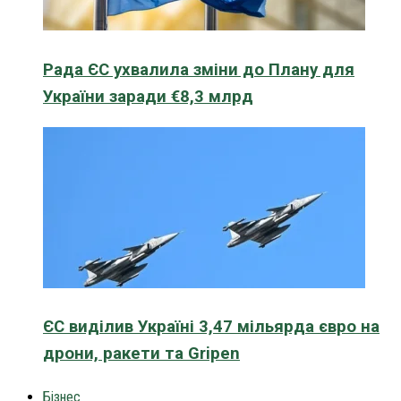
Рада ЄС ухвалила зміни до Плану для
України заради €8,3 млрд
ЄС виділив Україні 3,47 мільярда євро на
дрони, ракети та Gripen
Бізнес