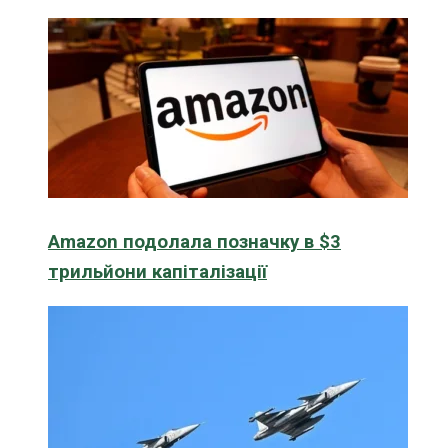
Amazon подолала позначку в $3
трильйони капіталізації