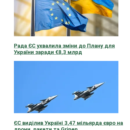
Рада ЄС ухвалила зміни до Плану для
України заради €8,3 млрд
ЄС виділив Україні 3,47 мільярда євро на
дрони, ракети та Gripen