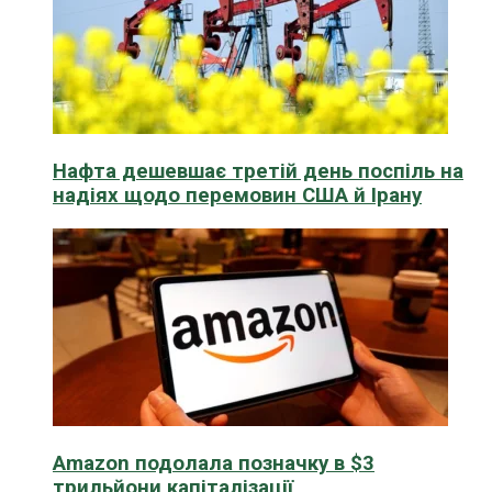
Нафта дешевшає третій день поспіль на
надіях щодо перемовин США й Ірану
Amazon подолала позначку в $3
трильйони капіталізації