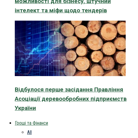
можливості для бізнесу, штучний
інтелект та міфи щодо тендерів
Відбулося перше засідання Правління
Асоціації деревообробних підприємств
України
Гроші та Фінанси
All