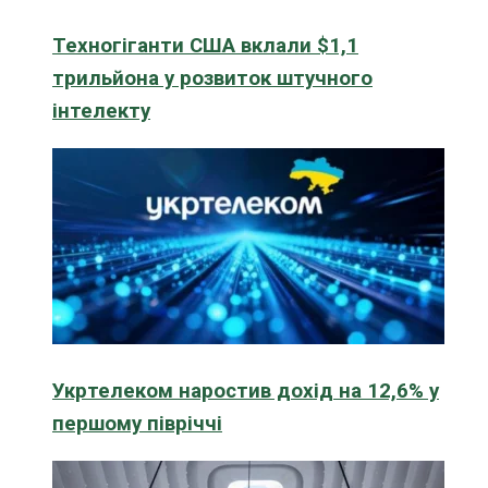
Техногіганти США вклали $1,1
трильйона у розвиток штучного
інтелекту
Укртелеком наростив дохід на 12,6% у
першому півріччі