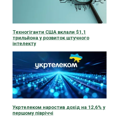
Техногіганти США вклали $1,1
трильйона у розвиток штучного
інтелекту
Укртелеком наростив дохід на 12,6% у
першому півріччі