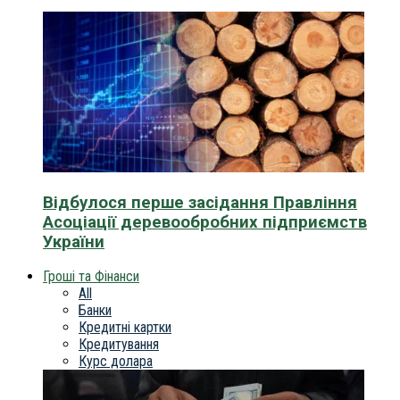
Відбулося перше засідання Правління
Асоціації деревообробних підприємств
України
Гроші та Фінанси
All
Банки
Кредитні картки
Кредитування
Курс долара