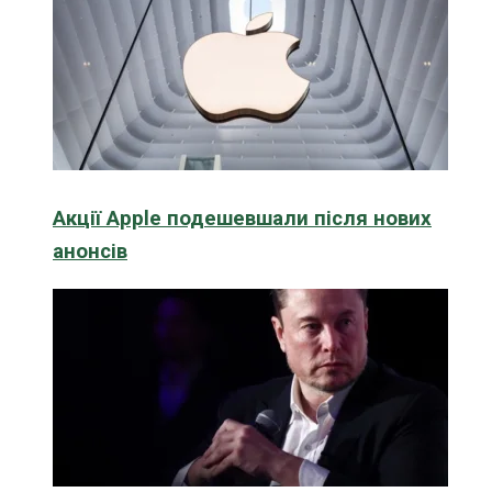
Акції Apple подешевшали після нових
анонсів