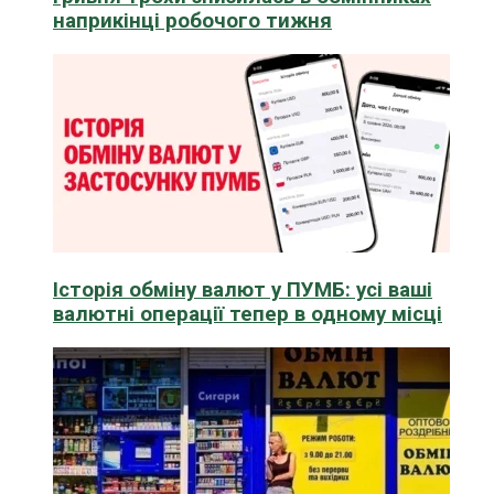
наприкінці робочого тижня
Історія обміну валют у ПУМБ: усі ваші
валютні операції тепер в одному місці