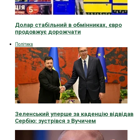
Долар стабільний в обмінниках, євро
продовжує дорожчати
Політика
Зеленський уперше за каденцію відвідав
Сербію: зустрівся з Вучичем