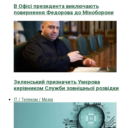
В Офісі президента виключають
повернення Федорова до Міноборони
Зеленський призначить Умєрова
керівником Служби зовнішньої розвідки
IT / Телеком / Медіа