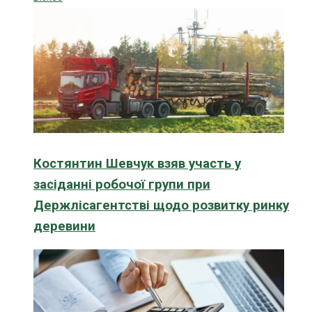
Костянтин Шевчук взяв участь у
засіданні робочої групи при
Держлісагентстві щодо розвитку ринку
деревини