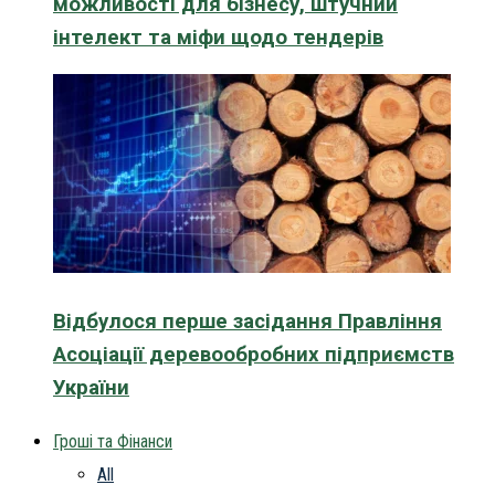
можливості для бізнесу, штучний
інтелект та міфи щодо тендерів
Відбулося перше засідання Правління
Асоціації деревообробних підприємств
України
Гроші та Фінанси
All