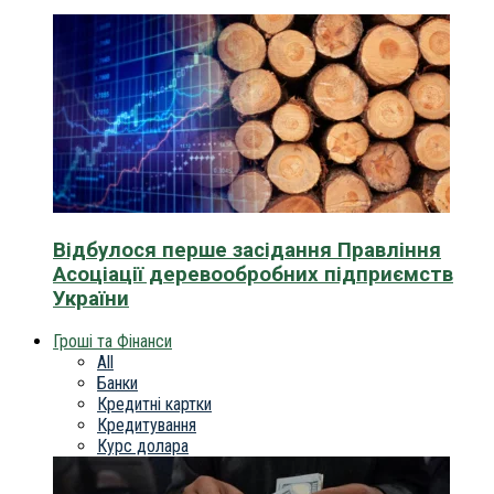
Відбулося перше засідання Правління
Асоціації деревообробних підприємств
України
Гроші та Фінанси
All
Банки
Кредитні картки
Кредитування
Курс долара