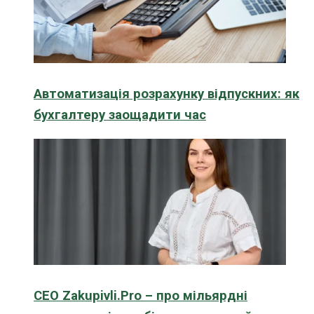
Автоматизація розрахунку відпускних: як
бухгалтеру заощадити час
CEO Zakupivli.Pro – про мільярдні