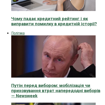
Чому падає кредитний рейтинг і як
виправити помилку в кредитній історії?
Політика
Путін перед вибором: мобілізація чи
приховування втрат напередодні виборів
— Newsweek