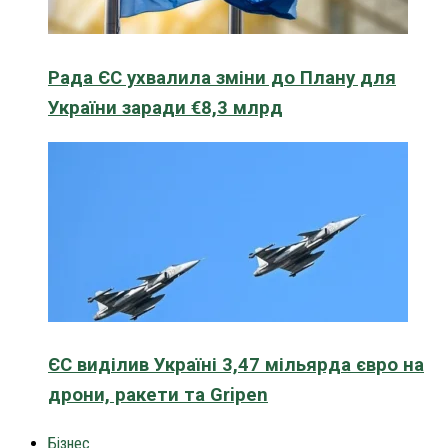
Рада ЄС ухвалила зміни до Плану для
України заради €8,3 млрд
ЄС виділив Україні 3,47 мільярда євро на
дрони, ракети та Gripen
Бізнес