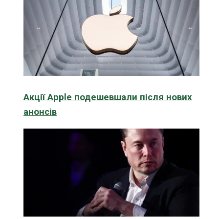
Акції Apple подешевшали після нових
анонсів