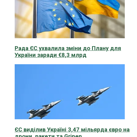
Рада ЄС ухвалила зміни до Плану для
України заради €8,3 млрд
ЄС виділив Україні 3,47 мільярда євро на
дрони, ракети та Gripen