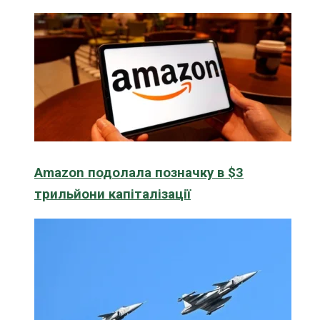
Amazon подолала позначку в $3
трильйони капіталізації