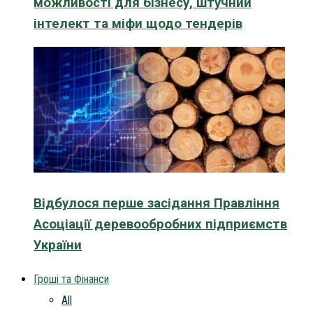
можливості для бізнесу, штучний
інтелект та міфи щодо тендерів
Відбулося перше засідання Правління
Асоціації деревообробних підприємств
України
Гроші та Фінанси
All