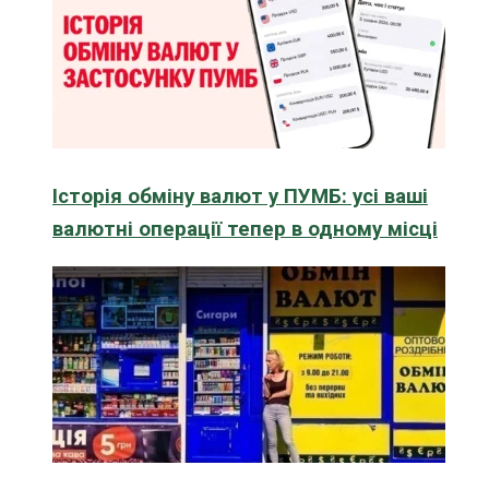
Історія обміну валют у ПУМБ: усі ваші
валютні операції тепер в одному місці