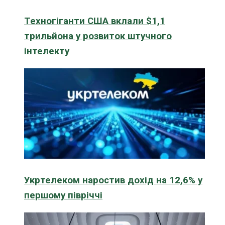
Техногіганти США вклали $1,1
трильйона у розвиток штучного
інтелекту
Укртелеком наростив дохід на 12,6% у
першому півріччі