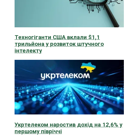
Техногіганти США вклали $1,1
трильйона у розвиток штучного
інтелекту
Укртелеком наростив дохід на 12,6% у
першому півріччі