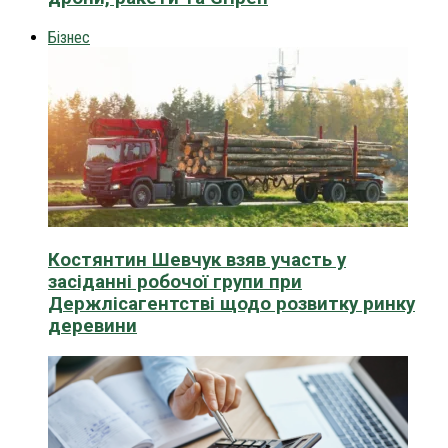
Бізнес
Костянтин Шевчук взяв участь у
засіданні робочої групи при
Держлісагентстві щодо розвитку ринку
деревини