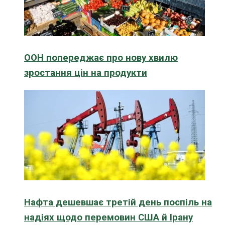
ООН попереджає про нову хвилю
зростання цін на продукти
Нафта дешевшає третій день поспіль на
надіях щодо перемовин США й Ірану