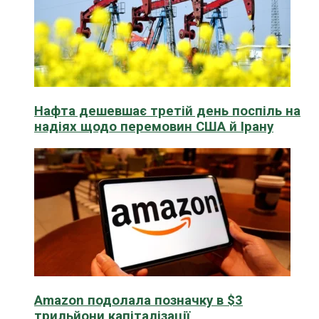
Нафта дешевшає третій день поспіль на
надіях щодо перемовин США й Ірану
Amazon подолала позначку в $3
трильйони капіталізації