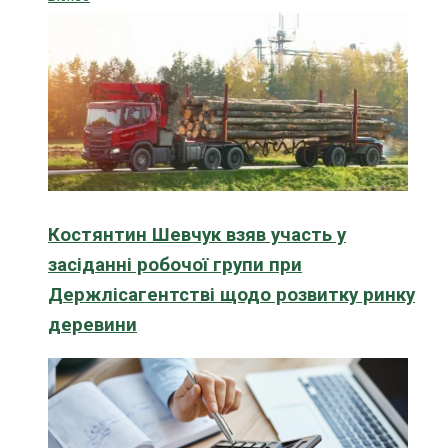
Костянтин Шевчук взяв участь у
засіданні робочої групи при
Держлісагентстві щодо розвитку ринку
деревини