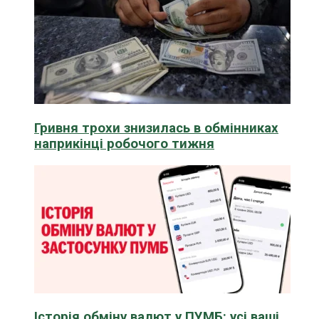
Гривня трохи знизилась в обмінниках
наприкінці робочого тижня
Історія обміну валют у ПУМБ: усі ваші