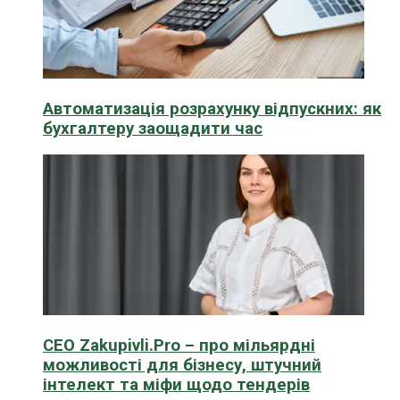
Автоматизація розрахунку відпускних: як
бухгалтеру заощадити час
CEO Zakupivli.Pro – про мільярдні
можливості для бізнесу, штучний
інтелект та міфи щодо тендерів