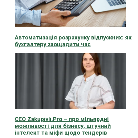
Автоматизація розрахунку відпускних: як
бухгалтеру заощадити час
CEO Zakupivli.Pro – про мільярдні
можливості для бізнесу, штучний
інтелект та міфи щодо тендерів