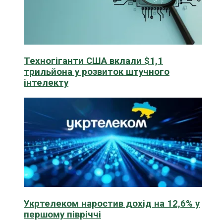
Техногіганти США вклали $1,1
трильйона у розвиток штучного
інтелекту
Укртелеком наростив дохід на 12,6% у
першому півріччі