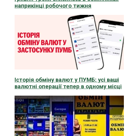
наприкінці робочого тижня
Історія обміну валют у ПУМБ: усі ваші
валютні операції тепер в одному місці