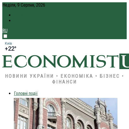
Неділя, 9 Серпня, 2026
ПРО НАС
КРЕДИТ ОНЛАЙН
RU
Київ
+22°
НОВИНИ УКРАЇНИ • ЕКОНОМІКА • БІЗНЕС •
ФІНАНСИ
Головні події