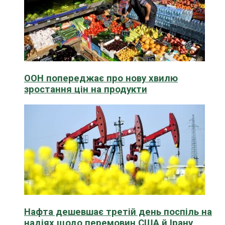
ООН попереджає про нову хвилю
зростання цін на продукти
Нафта дешевшає третій день поспіль на
надіях щодо перемовин США й Ірану