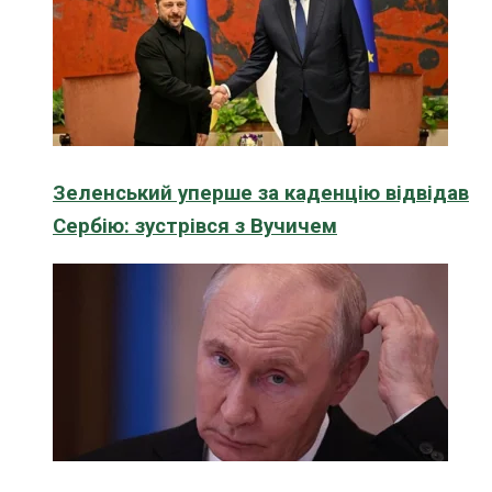
Зеленський уперше за каденцію відвідав
Сербію: зустрівся з Вучичем