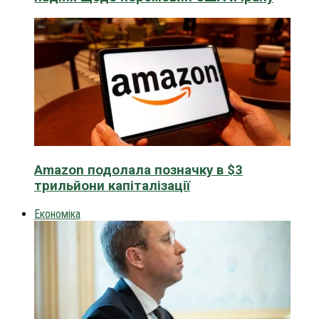
Amazon подолала позначку в $3
трильйони капіталізації
Економіка