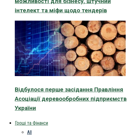
можливості для бізнесу, штучний
інтелект та міфи щодо тендерів
Відбулося перше засідання Правління
Асоціації деревообробних підприємств
України
Гроші та Фінанси
All