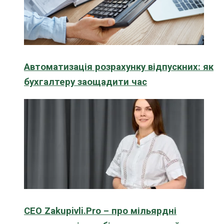
Автоматизація розрахунку відпускних: як
бухгалтеру заощадити час
CEO Zakupivli.Pro – про мільярдні