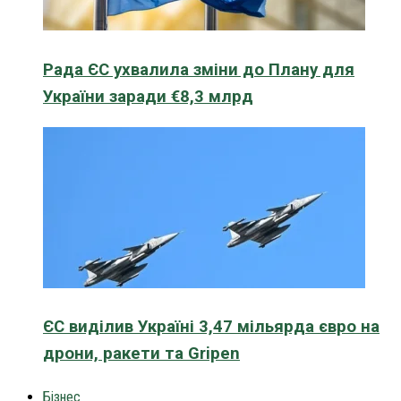
Рада ЄС ухвалила зміни до Плану для
України заради €8,3 млрд
ЄС виділив Україні 3,47 мільярда євро на
дрони, ракети та Gripen
Бізнес