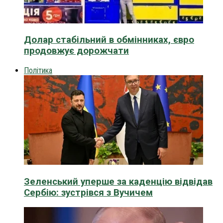
Долар стабільний в обмінниках, євро
продовжує дорожчати
Політика
Зеленський уперше за каденцію відвідав
Сербію: зустрівся з Вучичем