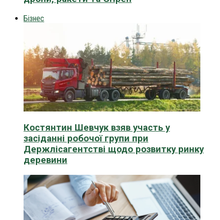
Бізнес
Костянтин Шевчук взяв участь у
засіданні робочої групи при
Держлісагентстві щодо розвитку ринку
деревини