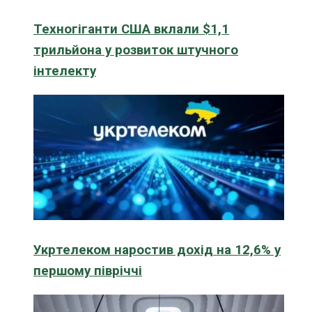
Техногіганти США вклали $1,1
трильйона у розвиток штучного
інтелекту
Укртелеком наростив дохід на 12,6% у
першому півріччі