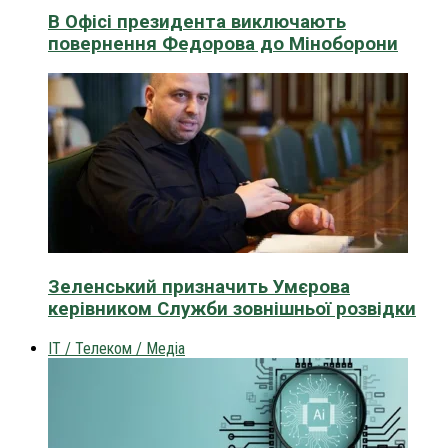
В Офісі президента виключають
повернення Федорова до Міноборони
Зеленський призначить Умєрова
керівником Служби зовнішньої розвідки
IT / Телеком / Медіа