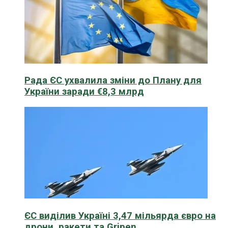
Рада ЄС ухвалила зміни до Плану для
України заради €8,3 млрд
ЄС виділив Україні 3,47 мільярда євро на
дрони, ракети та Gripen