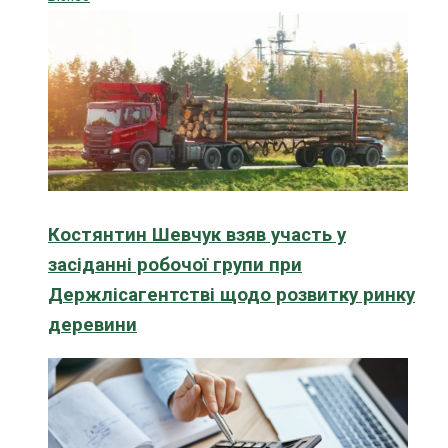
Костянтин Шевчук взяв участь у
засіданні робочої групи при
Держлісагентстві щодо розвитку ринку
деревини