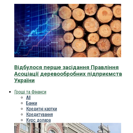
Відбулося перше засідання Правління
Асоціації деревообробних підприємств
України
Гроші та Фінанси
All
Банки
Кредитні картки
Кредитування
Курс долара