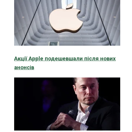
Акції Apple подешевшали після нових
анонсів