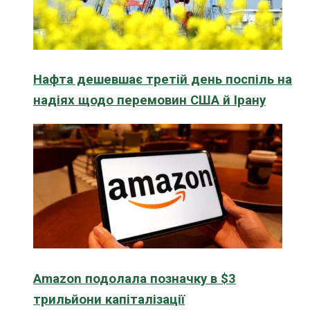
Нафта дешевшає третій день поспіль на
надіях щодо перемовин США й Ірану
Amazon подолала позначку в $3
трильйони капіталізації