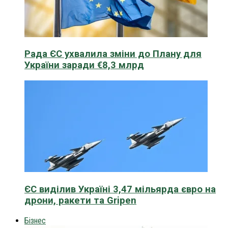
Рада ЄС ухвалила зміни до Плану для
України заради €8,3 млрд
ЄС виділив Україні 3,47 мільярда євро на
дрони, ракети та Gripen
Бізнес