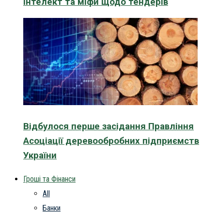
інтелект та міфи щодо тендерів
Відбулося перше засідання Правління
Асоціації деревообробних підприємств
України
Гроші та Фінанси
All
Банки