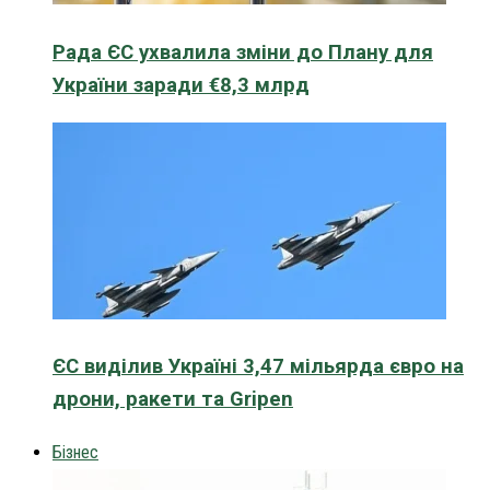
Рада ЄС ухвалила зміни до Плану для
України заради €8,3 млрд
ЄС виділив Україні 3,47 мільярда євро на
дрони, ракети та Gripen
Бізнес