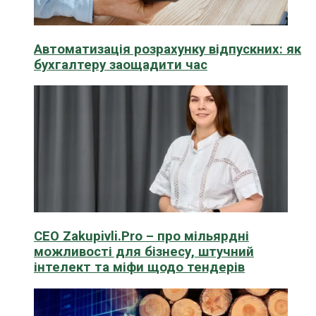
Автоматизація розрахунку відпускних: як
бухгалтеру заощадити час
CEO Zakupivli.Pro – про мільярдні
можливості для бізнесу, штучний
інтелект та міфи щодо тендерів