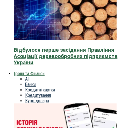
Відбулося перше засідання Правління
Асоціації деревообробних підприємств
України
Гроші та Фінанси
All
Банки
Кредитні картки
Кредитування
Курс долара