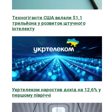
Техногіганти США вклали $1,1
трильйона у розвиток штучного
інтелекту
Укртелеком наростив дохід на 12,6% у
першому півріччі