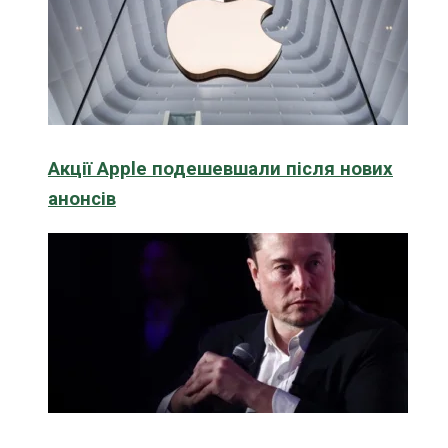
Акції Apple подешевшали після нових
анонсів