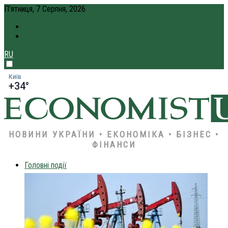
П’ятниця, 7 Серпня, 2026
ПРО НАС
КРЕДИТ ОНЛАЙН
RU
Київ
+34°
НОВИНИ УКРАЇНИ • ЕКОНОМІКА • БІЗНЕС •
ФІНАНСИ
Головні події