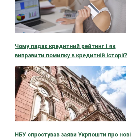
Чому падає кредитний рейтинг і як
виправити помилку в кредитній історії?
НБУ спростував заяви Укрпошти про нові