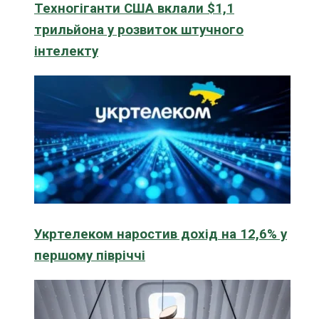
Техногіганти США вклали $1,1
трильйона у розвиток штучного
інтелекту
Укртелеком наростив дохід на 12,6% у
першому півріччі