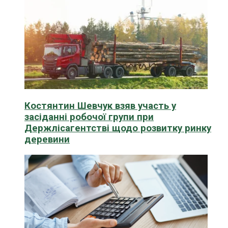
Костянтин Шевчук взяв участь у
засіданні робочої групи при
Держлісагентстві щодо розвитку ринку
деревини