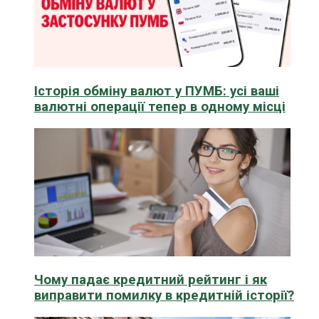
Історія обміну валют у ПУМБ: усі ваші
валютні операції тепер в одному місці
Чому падає кредитний рейтинг і як
виправити помилку в кредитній історії?