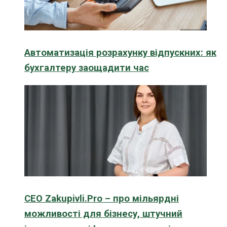
Автоматизація розрахунку відпускних: як
бухгалтеру заощадити час
CEO Zakupivli.Pro – про мільярдні
можливості для бізнесу, штучний