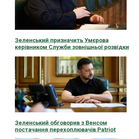
Зеленський призначить Умєрова
керівником Служби зовнішньої розвідки
Зеленський обговорив з Венсом
постачання перехоплювачів Patriot