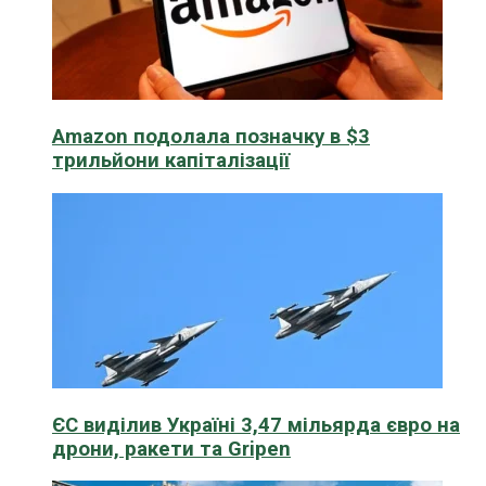
Amazon подолала позначку в $3
трильйони капіталізації
ЄС виділив Україні 3,47 мільярда євро на
дрони, ракети та Gripen