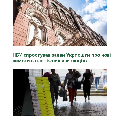
НБУ спростував заяви Укрпошти про нові
вимоги в платіжних квитанціях