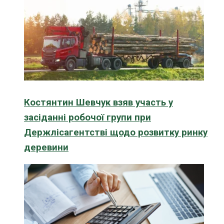
Костянтин Шевчук взяв участь у
засіданні робочої групи при
Держлісагентстві щодо розвитку ринку
деревини