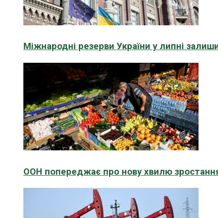
Міжнародні резерви України у липні зали
ООН попереджає про нову хвилю зростання