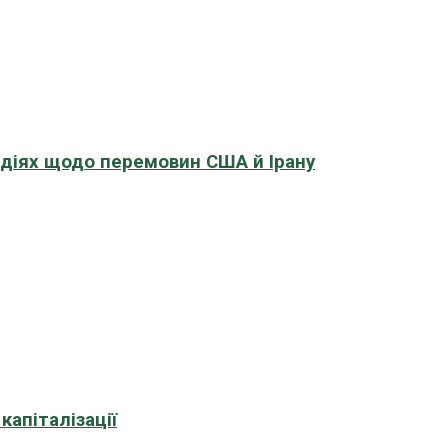
адіях щодо перемовин США й Ірану
апіталізації