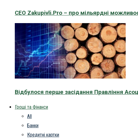
CEO Zakupivli.Pro – про мільярдні можливо
Відбулося перше засідання Правління Асоц
Гроші та Фінанси
All
Банки
Кредитні картки