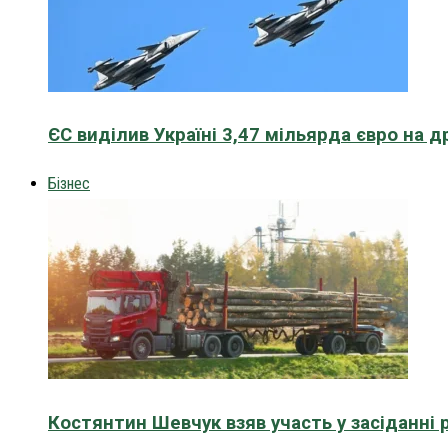
ЄС виділив Україні 3,47 мільярда євро на д
Бізнес
Костянтин Шевчук взяв участь у засіданні