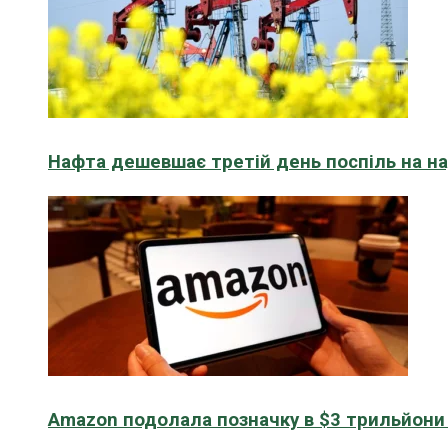
Нафта дешевшає третій день поспіль на н
Amazon подолала позначку в $3 трильйони к