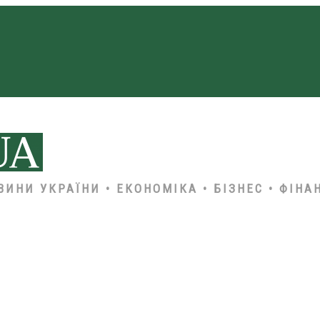
ВИНИ УКРАЇНИ • ЕКОНОМІКА • БІЗНЕС • ФІНА