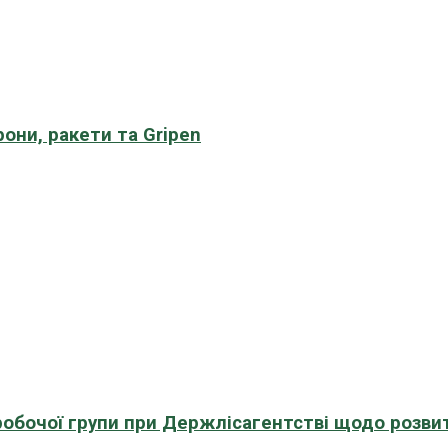
рони, ракети та Gripen
 робочої групи при Держлісагентстві щодо розви