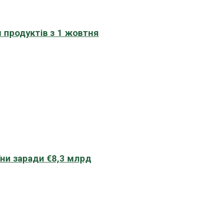
 продуктів з 1 жовтня
їни заради €8,3 млрд