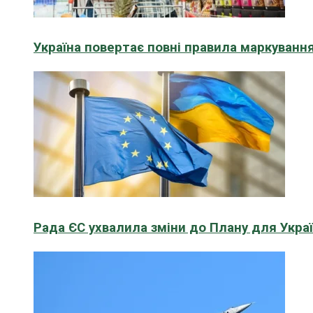
Україна повертає повні правила маркування
Рада ЄС ухвалила зміни до Плану для Укра