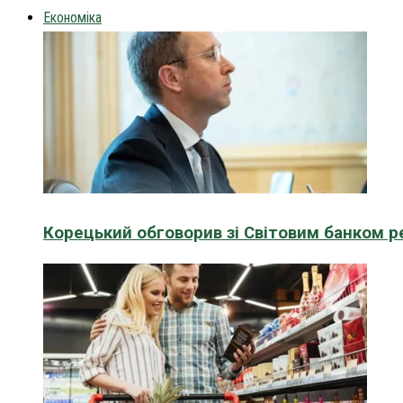
Економіка
Корецький обговорив зі Світовим банком р