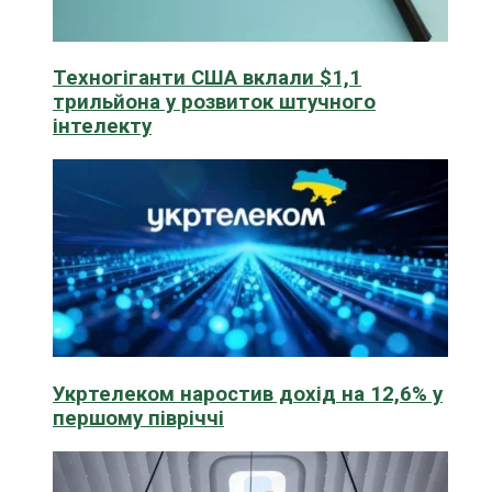
Техногіганти США вклали $1,1
трильйона у розвиток штучного
інтелекту
Укртелеком наростив дохід на 12,6% у
першому півріччі