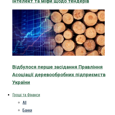
інтелект та міфи щодо тендерів
Відбулося перше засідання Правління
Асоціації деревообробних підприємств
України
Гроші та Фінанси
All
Банки