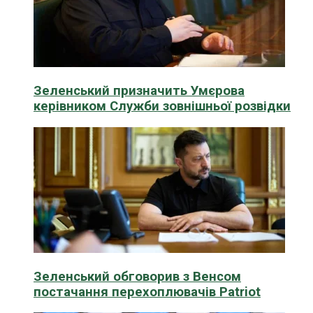
Зеленський призначить Умєрова
керівником Служби зовнішньої розвідки
Зеленський обговорив з Венсом
постачання перехоплювачів Patriot