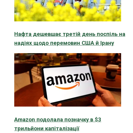
Нафта дешевшає третій день поспіль на
надіях щодо перемовин США й Ірану
Amazon подолала позначку в $3
трильйони капіталізації