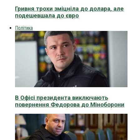
Гривня трохи зміцніла до долара, але
подешевшала до євро
Політика
В Офісі президента виключають
повернення Федорова до Міноборони