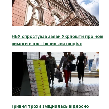
НБУ спростував заяви Укрпошти про нові
вимоги в платіжних квитанціях
Гривня трохи зміцнилась відносно