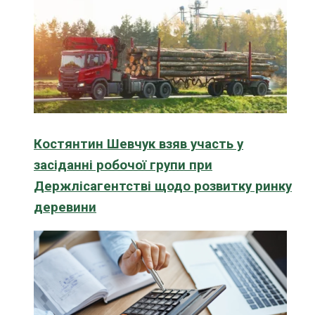
Костянтин Шевчук взяв участь у
засіданні робочої групи при
Держлісагентстві щодо розвитку ринку
деревини