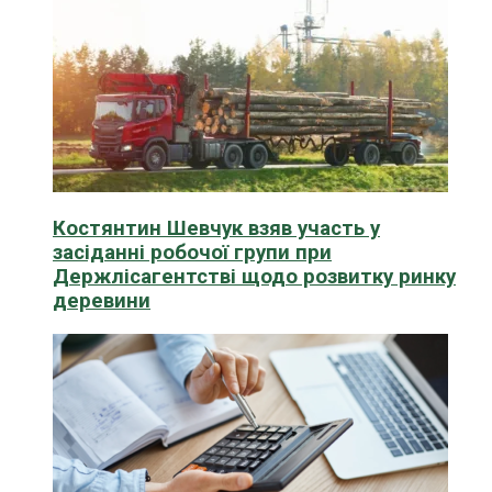
Костянтин Шевчук взяв участь у
засіданні робочої групи при
Держлісагентстві щодо розвитку ринку
деревини