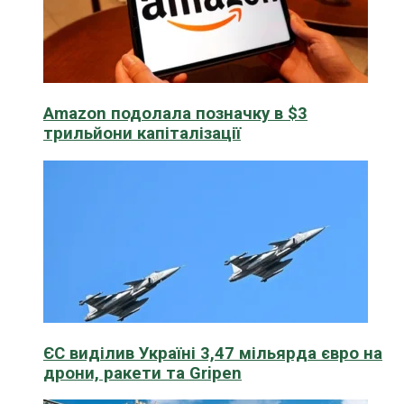
Amazon подолала позначку в $3
трильйони капіталізації
ЄС виділив Україні 3,47 мільярда євро на
дрони, ракети та Gripen