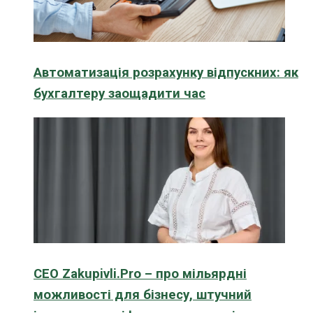
Автоматизація розрахунку відпускних: як
бухгалтеру заощадити час
CEO Zakupivli.Pro – про мільярдні
можливості для бізнесу, штучний