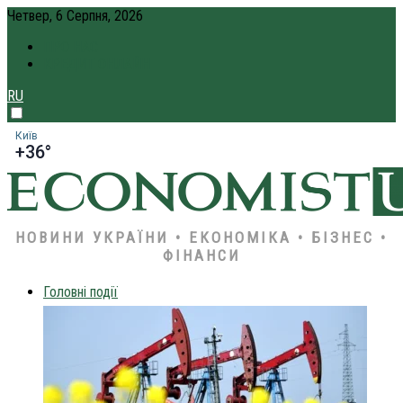
Четвер, 6 Серпня, 2026
ПРО НАС
КРЕДИТ ОНЛАЙН
RU
Київ
+36°
НОВИНИ УКРАЇНИ • ЕКОНОМІКА • БІЗНЕС •
ФІНАНСИ
Головні події