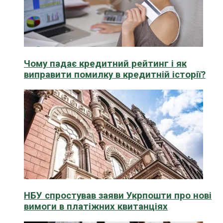
Чому падає кредитний рейтинг і як
виправити помилку в кредитній історії?
НБУ спростував заяви Укрпошти про нові
вимоги в платіжних квитанціях