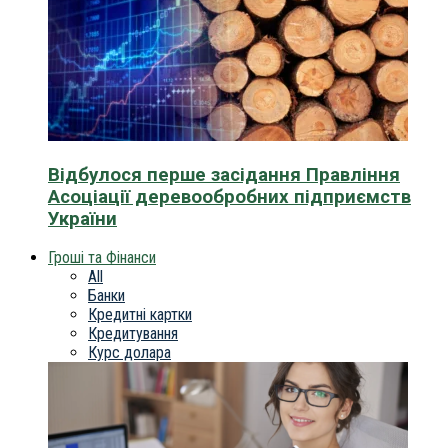
Відбулося перше засідання Правління
Асоціації деревообробних підприємств
України
Гроші та Фінанси
All
Банки
Кредитні картки
Кредитування
Курс долара