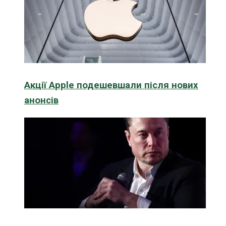
Акції Apple подешевшали після нових
анонсів