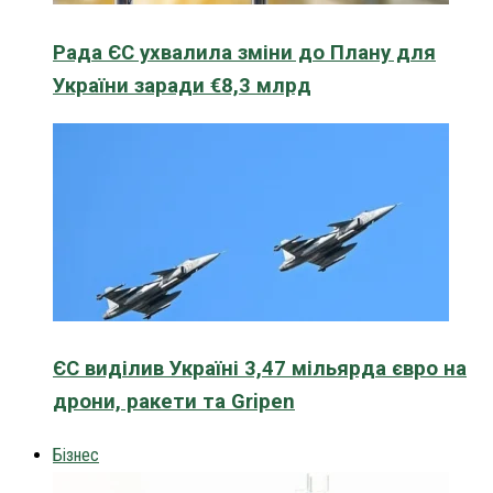
Рада ЄС ухвалила зміни до Плану для
України заради €8,3 млрд
ЄС виділив Україні 3,47 мільярда євро на
дрони, ракети та Gripen
Бізнес