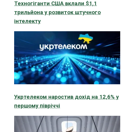
Техногіганти США вклали $1,1
трильйона у розвиток штучного
інтелекту
Укртелеком наростив дохід на 12,6% у
першому півріччі