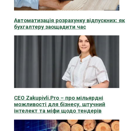
Автоматизація розрахунку відпускних: як
бухгалтеру заощадити час
CEO Zakupivli.Pro – про мільярдні
можливості для бізнесу, штучний
інтелект та міфи щодо тендерів