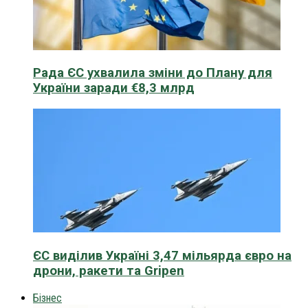
Рада ЄС ухвалила зміни до Плану для
України заради €8,3 млрд
ЄС виділив Україні 3,47 мільярда євро на
дрони, ракети та Gripen
Бізнес