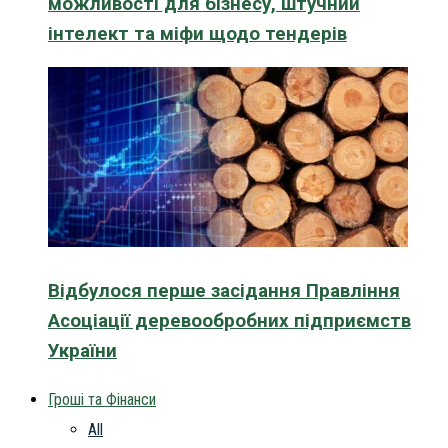
можливості для бізнесу, штучний
інтелект та міфи щодо тендерів
Відбулося перше засідання Правління
Асоціації деревообробних підприємств
України
Гроші та Фінанси
All