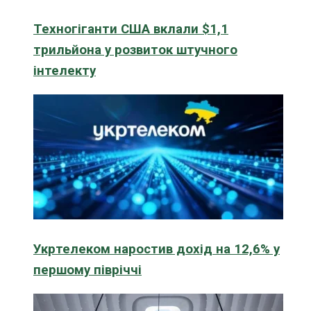
Техногіганти США вклали $1,1
трильйона у розвиток штучного
інтелекту
Укртелеком наростив дохід на 12,6% у
першому півріччі