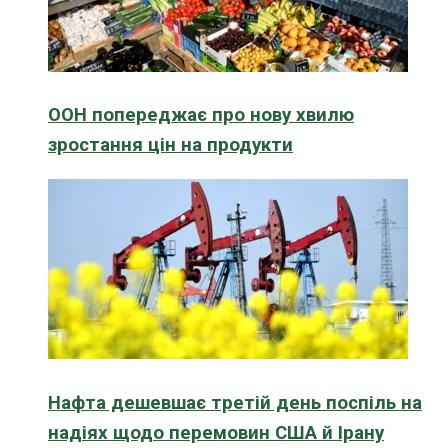
ООН попереджає про нову хвилю
зростання цін на продукти
Нафта дешевшає третій день поспіль на
надіях щодо перемовин США й Ірану