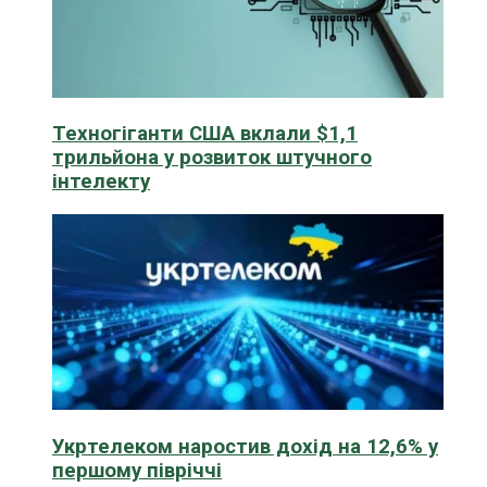
Техногіганти США вклали $1,1
трильйона у розвиток штучного
інтелекту
Укртелеком наростив дохід на 12,6% у
першому півріччі