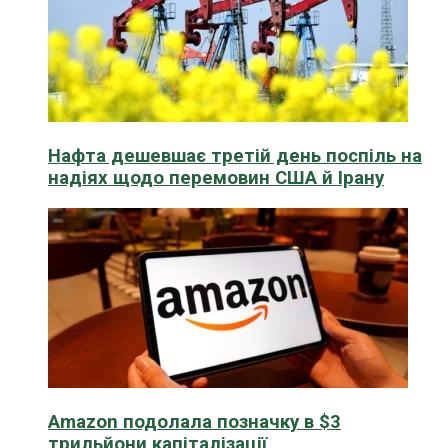
Нафта дешевшає третій день поспіль на
надіях щодо перемовин США й Ірану
Amazon подолала позначку в $3
трильйони капіталізації