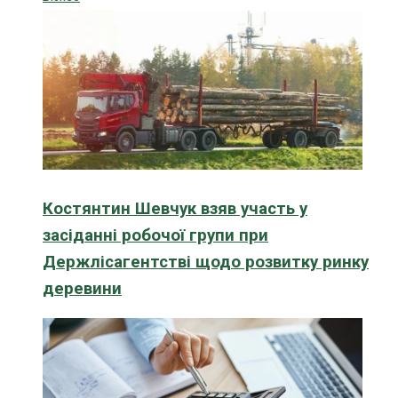
Костянтин Шевчук взяв участь у
засіданні робочої групи при
Держлісагентстві щодо розвитку ринку
деревини