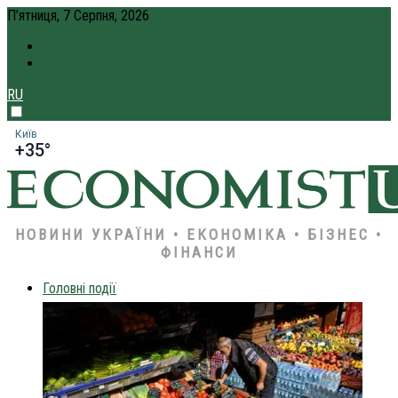
П’ятниця, 7 Серпня, 2026
ПРО НАС
КРЕДИТ ОНЛАЙН
RU
Київ
+35°
НОВИНИ УКРАЇНИ • ЕКОНОМІКА • БІЗНЕС •
ФІНАНСИ
Головні події