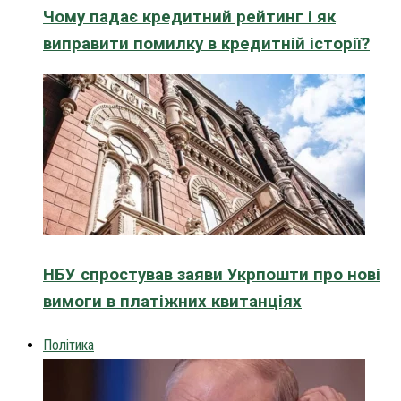
Чому падає кредитний рейтинг і як
виправити помилку в кредитній історії?
НБУ спростував заяви Укрпошти про нові
вимоги в платіжних квитанціях
Політика