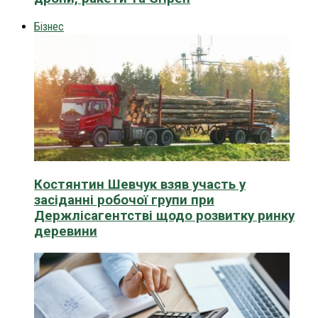
Бізнес
Костянтин Шевчук взяв участь у
засіданні робочої групи при
Держлісагентстві щодо розвитку ринку
деревини