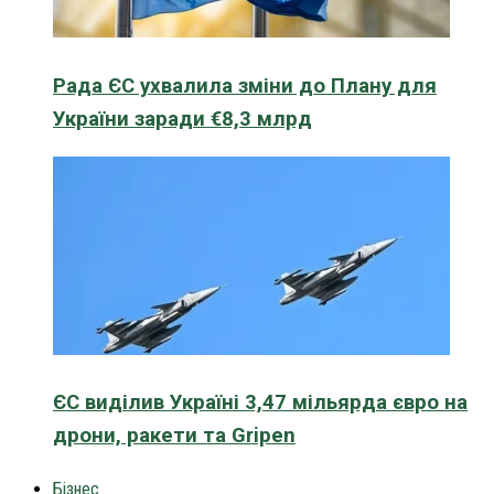
Рада ЄС ухвалила зміни до Плану для
України заради €8,3 млрд
ЄС виділив Україні 3,47 мільярда євро на
дрони, ракети та Gripen
Бізнес