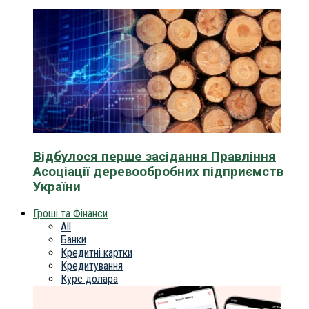
Відбулося перше засідання Правління
Асоціації деревообробних підприємств
України
Гроші та Фінанси
All
Банки
Кредитні картки
Кредитування
Курс долара