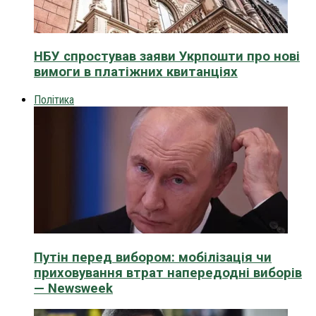
НБУ спростував заяви Укрпошти про нові
вимоги в платіжних квитанціях
Політика
Путін перед вибором: мобілізація чи
приховування втрат напередодні виборів
— Newsweek