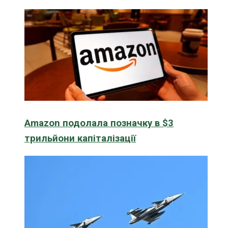
Amazon подолала позначку в $3
трильйони капіталізації