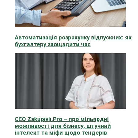
Автоматизація розрахунку відпускних: як
бухгалтеру заощадити час
CEO Zakupivli.Pro – про мільярдні
можливості для бізнесу, штучний
інтелект та міфи щодо тендерів