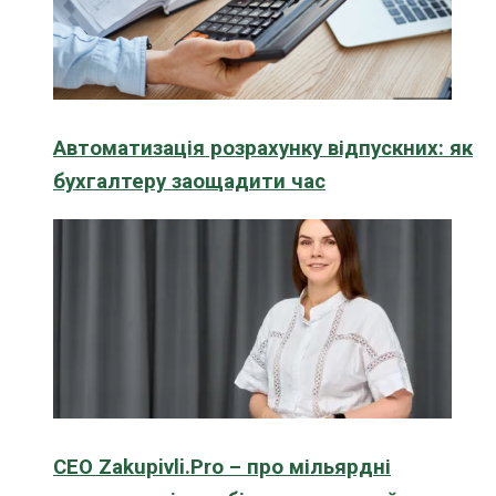
Автоматизація розрахунку відпускних: як
бухгалтеру заощадити час
CEO Zakupivli.Pro – про мільярдні