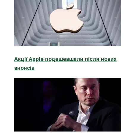
Акції Apple подешевшали після нових
анонсів