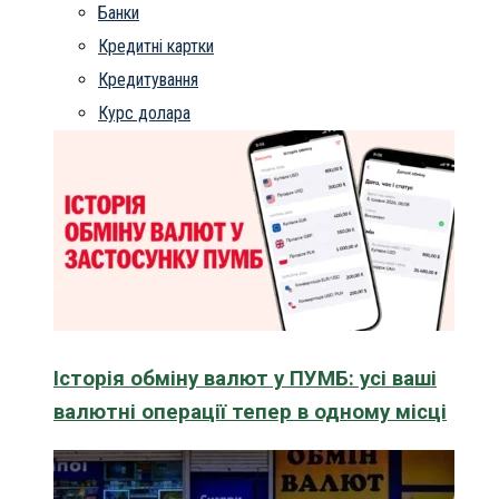
Банки
Кредитні картки
Кредитування
Курс долара
Історія обміну валют у ПУМБ: усі ваші
валютні операції тепер в одному місці