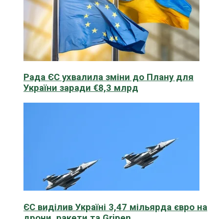
Рада ЄС ухвалила зміни до Плану для
України заради €8,3 млрд
ЄС виділив Україні 3,47 мільярда євро на
дрони, ракети та Gripen